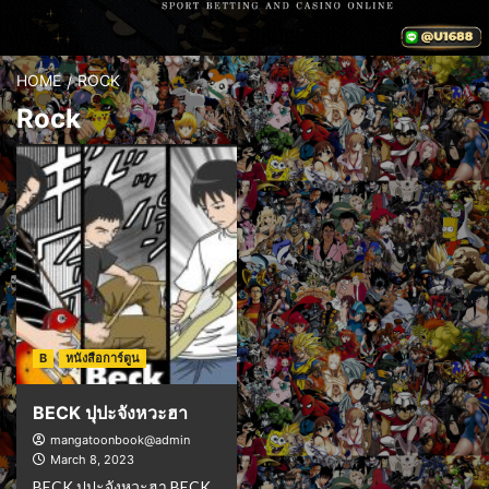
HOME
ROCK
Rock
B
หนังสือการ์ตูน
BECK ปุปะจังหวะฮา
mangatoonbook@admin
March 8, 2023
BECK ปุปะจังหวะฮา BECK