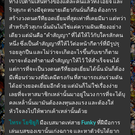
ทางไปตามเส้นทางของแต่ละคนแล้วทั้ง เอย์จิ และ
ริวสุเกะ ต่างมีจุดหมายเดียวกันนั่นก็คือ ต้องการ
สร้างวงดนตรีทียอดเยี่ยมที่สุดเท่าที่เคยมีมา แต่ทว่า
สำหรับริวสุเกะนั้นมันไม่ใช่แค่ความฝันเพียงอย่าง
เดียว แต่มันคือ “คำสัญญา” ที่ได้ให้ไว้กับใครสักคน
หนึ่ง ซึ่งเป็นคำสัญญาที่ให้ไว้ต่อหน้ากีตาร์ที่มีรูปรุ
รอยลูกปืน และไม่ว่าจะเกิดอะไรขึ้นกับเขาก็ตาม
เขาจะต้องทำตามคำสัญญาให้ไว้ ให้สำเร็จจนได้
แต่การที่จะเป็นวงดนตรีที่ยอดเยี่ยมได้นั้น มันก็ต้อง
มีเพื่อนร่วมวงที่มีเคมีตรงกัน ที่สามารถเล่นร่วมดัน
ได้อย่างยอดเยี่ยมอีกด้วย แต่มันก็ไม่ใช่เรื่องง่าย
เลยที่จะหาสมาชิกเหล่านั้นมาอยู่ในวง การที่จะได้บุ
คลเหล้่านั้นมามันต้องลงทุนลงแรง และต้องใส่
หัวใจลงไปให้พวกเค้าเหล่านั้นด้วย
ไทระ โยชิยูกิ
มือเบสมาดเท่สาย
Funky
ที่ฝีมือการ
เล่นเบสของเขานั้นเก่งฉกาจ และหาตัวจับได้ยาก