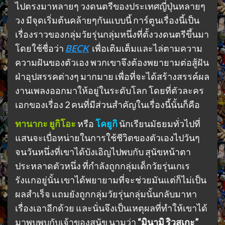
ไปตรงมาหลายๆ วงดนตรีของประเทศญี่ปุ่นหลายๆ
วง มีจุดเริ่มต้นคล้ายๆกันแบบนี้ การ์ตูนเรื่องนี้เป็น
เรื่องราวของกลุ่มวัยรุ่นกลุ่มหนึ่งที่ตั้งวงดนตรีขึ้นมา
โดยใช้ชื่อว่า
BECK
เพื่อเติมเต็มและไล่ตามความ
ความฝันของตัวเอง พวกเขาจึงต้องพยายามต่อสู้ฝัน
ฝ่าอุปสรรคต่างๆ มากมาย เพื่อที่จะได้สร้างสรรค์ผล
งานเพลงออกมาให้อยู่ในระดับโลก โดยที่ตัวละคร
เอกของเรื่อง 2 คนที่มีส่วนสำคัญในเรื่องนี้นั้นก็คือ
ทานากะ ยูกิโอะ
หรือ
โคยูกิ
นักเรียนมัธยมทั่วไปที่
แสนจะเบื่อหน่ายในการใช้ชีวิตของตัวเองไปวันๆ
จนวันหนึ่งที่เขาได้บังเอิญไปพบกับ สุนัขหน้าตา
ประหลาดตัวหนึ่ง ที่กำลังถูกกลุ่มเด็กวัยรุ่นเกเร
รังแกอยู่นั้น เขาได้พยายามที่จะช่วยมันแต่ก็ไม่เป็น
ผลสำเร็จ แถมยังถูกกลุ่มวัยรุ่นกลุ่มนั้นกลับมาหา
เรื่องเอาอีกด้วย และนั่นจึงเป็นเหตุผลที่ทำให้เขาได้
มาพบพบกับเจ้าของสุนัข นามว่า
“มินามิ ริวสุเกะ”