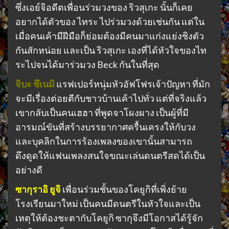
ซึ่งเอย์จิอดีตเพื่อนร่วมวงของ ริวสุเกะ นั้นก็เคย
อยากได้ตัวของ ไทระ ไปร่วมวงด้วยเช่นกัน แต่ใน
เมื่อคนเค้ามีฝีมือก็ย่อมต้องมีคนมาแก่งแย่งชิงตัว
กันสักหน่อย และเป็น ริวสุเกะ เองที่ได้หัวใจของไท
ระไปจนได้มาร่วมวง Beck กันในที่สุด
จิบะ ซึเนมิ
แรฟเปอร์หนุ่มหัวอัฟโฟรเจ้าปัญหา ที่มัก
จะมีเรื่องต่อยตีกับชาวบ้านเค้าไปทั่ว แต่ที่จริงแล้ว
เขากลับเป็นคนเฮฮา ที่พูดจาโผงผาง เป็นผู้ที่มี
อารมณ์ขันที่สร้างบรรยากาศครื้นเครงให้กับวง
และบุคลิกในการร้องเพลงของเขานั้นสามารถ
ดึงดูดให้แฟนเพลงสนใจขณะเล่นดนตรีสดได้เป็น
อย่างดี
ซากุราอิ ยูจิ
เพื่อนร่วมชั้นของโคยูกิที่เพิ่งย้าย
โรงเรียนมาใหม่ เป็นคนมีดนตรีในหัวใจและเป็น
เหตุให้ต้องชะตากับโคยูกิ ซากุจึงมีโอกาสได้รู้จัก