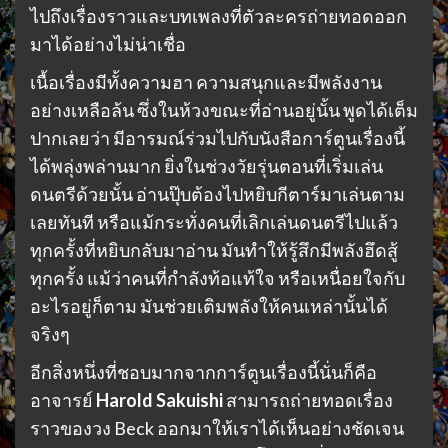
ไปถึงเรื่องราวและบทเพลงที่ตัวละครถ่ายทอดออก
มาได้อย่างไม่น่าเชื่อ
เนื้อเรื่องมีทั้งความฮา ความสนุกและมีพลังงาน
อย่างเหลือล้น ซึ่งในห้วงขณะที่อ่านอยู่นั้น พูดได้เต็ม
ปากเลยว่า มีอารมณ์ร่วมไปกับนังสือการ์ตูนเรื่องนี้
ได้พลุ่งพล่านมาก ยิ่งในช่วงวัยรุ่นตอนที่เริ่มเล่น
ดนตรีด้วยนั้น อ่านปุ๊บต้องไปหยิบกีตาร์มาเล่นตาม
เลยทันที หรือแม้กระทั่งคนที่เลิกเล่นดนตรีไปแล้ว
ทุกครั้งที่หยิบกลับมาอ่าน มันทำให้รู้สึกมีพลังฮึดสู้
ทุกครั้ง แม้ว่าคนที่กำลังท้อแท้ใจ หรือเหนื่อยใจกับ
อะไรอยู่ก็ตาม มันช่วยเติมพลังให้คนเหล่านั้นได้
จริงๆ
อีกสิ่งหนึ่งที่ชอบมากจากการ์ตูนเรื่องนี้นั่นก็คือ
อาจารย์
Harold Sakuishi
สามารถถ่ายทอดเรื่อง
ราวของวง Beck ออกมาให้เราได้เห็นอย่างชัดเจน