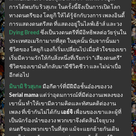
การได้พบกับ ริวสุเกะ ในครั้งนี้จึงเป็นการเปิดโลก
ทางดนตรีของ โคยูกิ ให้ได้รู้จักกับวงการ เพลงอินดี้
การแสดงดนตรีสด ที่แสดงอยู่ในไลฟ์เฮ้าส์ และวง
Dying Breed
ซึ่งเป็นวงดนตรีที่มีอิทธิพลต่อวัยรุ่นใน
ประเทศอเมริกามากที่สุด ในยุคนั้น นับจากนั้นมา
ชีวิตของ โคยูกิ เองก็เริ่มเปลี่ยนไป เมื่อหัวใจของเขา
เริ่มมีความรักให้กับสิ่งหนึ่งที่เรียกว่า “เสียงดนตรี”
ชีวิตของเขามันก็กลับมามีชีวิตชีวา และไม่น่าเบื่อ
อีกต่อไป
มินามิ
ริวสุเกะ
มือกีตาร์ที่มีฝีมือชั้นอ๋องของวง
Serial mama
แต่ว่าอุดมการณ์ที่มีต่องานเพลงของ
เขานั้น ทำให้เขามีความคิดและทัศนคติต่องาน
เพลง ที่เข้ากันไม่ได้กับ
เอย์จิ
เพื่อนของเขาและผู้ที่
เป็นนักร้องนำของวง พวกเขาจึงตัดสินใจยุบวง
ดนตรีของพวกเขาในที่สุด แม้จะแยกย้ายกันเดิน