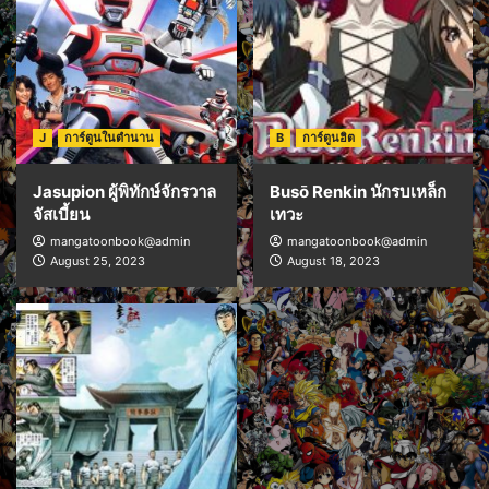
J
การ์ตูนในตำนาน
B
การ์ตูนฮิต
Jasupion ผู้พิทักษ์จักรวาล
Busō Renkin นักรบเหล็ก
จัสเบี้ยน
เทวะ
mangatoonbook@admin
mangatoonbook@admin
August 25, 2023
August 18, 2023