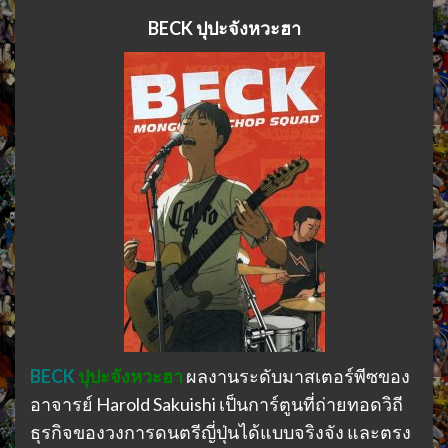
BECK ปุปะจังหวะฮา
BECK
ปุปะจังหวะฮา
ผลงานระดับมาสเตอร์พีซของ
อาจารย์ Harold Sakuishi เป็นการ์ตูนที่ถ่ายทอดวิถี
ธุรกิจของวงการดนตรีญี่ปุ่นได้แบบจริงจัง และตรง