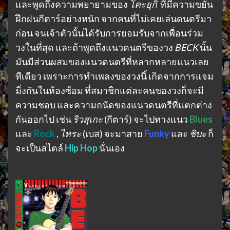
และพูดถึงความพยายามของ
โคะยุกิ
ที่มีความขยัน
ฝึกฝนกีตาร์อย่างหนัก จากคนที่ไม่เคยเล่นดนตรีมา
ก่อน จนเจ้าตัวนั้นได้รับการยอมรับจากเพื่อนร่วม
วงในที่สุด และถ้าพูดถึงแนวดนตรีของวง
BECK
นั้น
มันมีส่วนผสมของแนวดนตรีที่หลากหลายแนวเลย
ทีเดียว เพราะการทำเพลงของวงนี้ เกิดจากการแจม
มิ่งกันในห้องซ้อม ที่สมาชิกแต่ละคนของวงก็จะมี
ความชอบ และความถนัดของแนวดนตรีที่แตกต่าง
กันออกไป เช่น
ริวสุเกะ
(กีตาร์) จะไปทางแนว
Blues
และ
Rock
,
ไทระ
(เบส) จะมาสาย
Funky
และ
ชิบะ
ก็
จะเป็นสไตล์
Hip Hop
นั่นเอง