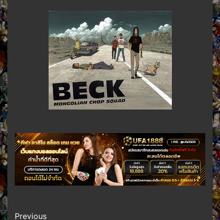
Post
Previous