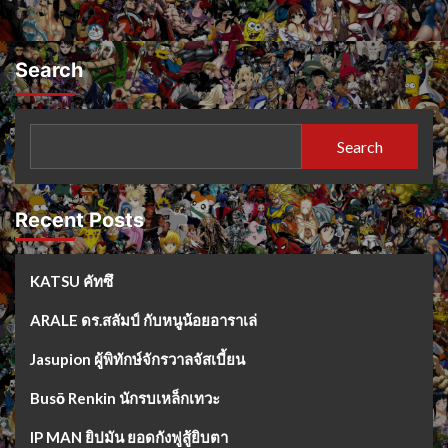
Search
Search
Recent Posts
KATSU คัทซึ
ARALE ดร.สลัมป์ กับหนูน้อยอาราเล่
Jasupion ผู้พิทักษ์จักรวาลจัสเบี้ยน
Busō Renkin นักรบเหล็กเทวะ
IP MAN ยิปมัน ยอดกังฟูสู้ยิบตา