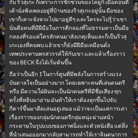
กับ ริวสุเกะ ก็เพราะการชักชวนของโคยูกิ เมื่อตอนที่
เค้านั่งฟังเพลงอยู่ที่บ้านของริวสุเกะอยู่นั้น มือของ
เขาก็เคาะจังหวะไปมาอยู่ดีๆ และใครจะไปรู้ว่าเขา
นั่นคือคนที่มีฝีมือในการตีกลองที่ไม่ธรรมดา เป็นมือ
กลองที่รอแค่ใครสักคนมาสังเกตุเห็นและก็เป็นริวสุ
เกะเองที่คนพบ แล้วเขาก็ยังมีฝีมือเหมือนดั่ง
เทพประทานพรสวรรค์ให้กับเขา และแล้วเรื่องราว
ของ BECK จึงได้เริ่มต้นขึ้น
ถือว่าเป็นอีก 1 ในการ์ตูนที่มีพลังในการสร้างแรง
บันดาลใจเป็นอย่างมาก โดยเฉพาะคนที่เล่นดนตรี
หรือ มีความใฝ่ฝันจะเป็นนักดนตรีที่มีชื่อเสียง ทุก
ครั้งที่หยิบมาอ่าน มันทำให้เราต้องลุกขึ้นไปจับ
กีตาร์ขึ้นมาดีดเล่นอยู่เสมอ แม้ว่าจะเป็นแค่การเล่า
เรื่องราวของกลุ่มนักดนตรีกลุ่มหนุ่ง ผ่านหน้า
กระดาษในรูปแบบของภาพนิ่งและตัวหนังสือ แต่สิ่ง
ที่นำเสนอออกมากลับสามารถทำให้เราจินตนาการ