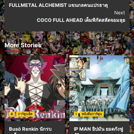
FULLMETAL ALCHEMIST แขนกลคนแปรธาตุ
Navigation
Next
COCO FULL AHEAD เต็มพิกัดสลัดจอมลุย
More Stories
B
การ์ตูนฮิต
I
หนังสือการ์ตูน
Busō Renkin นักรบ
IP MAN ยิปมัน ยอดกังฟู