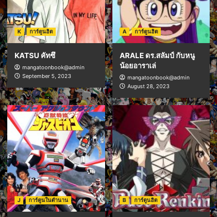
K
การ์ตูนฮิต
A
การ์ตูนฮิต
KATSU คัทซึ
ARALE ดร.สลัมป์ กับหนู
น้อยอาราเล่
mangatoonbook@admin
September 5, 2023
mangatoonbook@admin
August 28, 2023
J
การ์ตูนในตำนาน
B
การ์ตูนฮิต