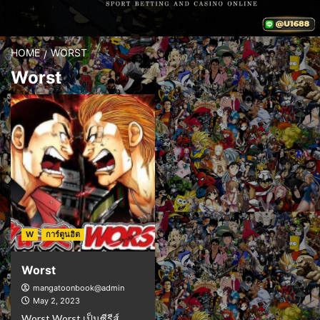
HOME
WORST
Worst
W
การ์ตูนฮิต
Worst
mangatoonbook@admin
May 2, 2023
Worst Worst เป็นซีรีส์