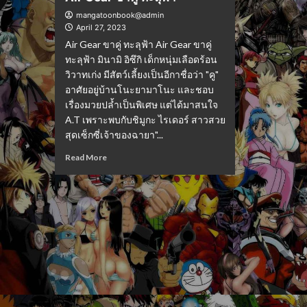
mangatoonbook@admin
April 27, 2023
Air Gear ขาคู่ ทะลุฟ้า Air Gear ขาคู่
ทะลุฟ้า มินามิ อิซึกิ เด็กหนุ่มเลือดร้อน
วิวาทเก่ง มีสัตว์เลี้ยงเป็นอีกาชื่อว่า "คู"
อาศัยอยู่บ้านโนะยามาโนะ และชอบ
เรื่องมวยปล้ำเป็นพิเศษ แต่ได้มาสนใจ
A.T เพราะพบกับชิมูกะ ไรเดอร์ สาวสวย
สุดเซ็กซี่เจ้าของฉายา"...
Read More