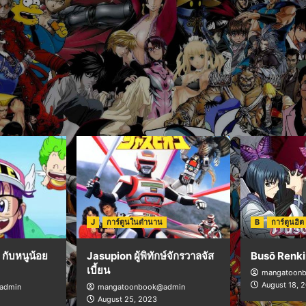
J
การ์ตูนในตำนาน
B
การ์ตูนฮิต
กับหนูน้อย
Jasupion ผู้พิทักษ์จักรวาลจัส
Busō Renki
เบี้ยน
mangatoon
August 18, 
admin
mangatoonbook@admin
August 25, 2023