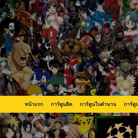
Skip
to
content
หน้าแรก
การ์ตูนฮิต
การ์ตูนในตำนาน
การ์ตู