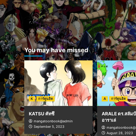
You may have missed
K
การ์ตูนฮิต
A
การ์ตูนฮิต
KATSU คัทซึ
ARALE ดร.สลัมป์ 
อาราเล่
mangatoonbook@admin
September 5, 2023
mangatoonbook@
August 28, 2023