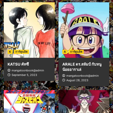
K
การ์ตูนฮิต
A
การ์ตูนฮิต
KATSU คัทซึ
ARALE ดร.สลัมป์ กับหนู
น้อยอาราเล่
mangatoonbook@admin
September 5, 2023
mangatoonbook@admin
August 28, 2023