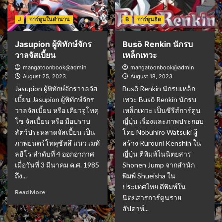
J
การ์ตูนในตำนาน
B
การ์ตูนฮิต
Jasupion ผู้พิทักษ์จักร
Busō Renkin นักรบ
วาลจัสเบี้ยน
เหล็กเทวะ
mangatoonbook@admin
mangatoonbook@admin
August 25, 2023
August 18, 2023
Jasupion ผู้พิทักษ์จักรวาลจัส
Busō Renkin นักรบเหล็ก
เบี้ยน Jasupion ผู้พิทักษ์จักร
เทวะ Busō Renkin นักรบ
วาลจัสเบี้ยน หรือ เคียวจูโทคุ
เหล็กเทวะ เป็นซีรีส์การ์ตูน
โซ จัสเปี้ยน หรือ มือปราบ
ญี่ปุ่น เรื่องและภาพประกอบ
สัตว์ประหลาดจัสเปี้ยน เป็น
โดย Nobuhiro Watsuki ผู้
ภาพยนตร์โทคุซัทสึ แนว เมทั
สร้าง Rurouni Kenshin ใน
ลฮีโร ลำดับที่ 4 ออกอากาศ
ญี่ปุ่น ตีพิมพ์ในนิตยสาร
เมื่อวันที่ 3 มีนาคม ค.ศ. 1985
Shonen Jump จากสำนัก
ถึง...
พิมพ์ Shueisha ใน
ประเทศไทย ตีพิมพ์ใน
Read More
นิตยสารการ์ตูนราย
สัปดาห์...