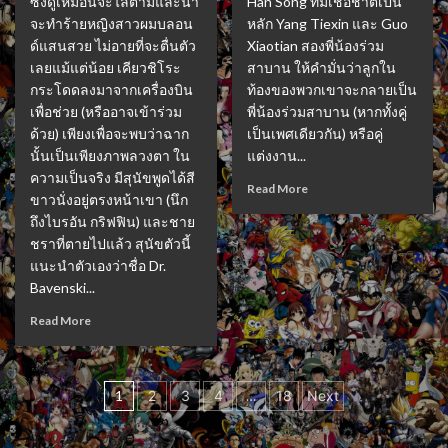
ซึ่งดูเหมือนจะไล่ตามและน่า
Han Song ที่มีเชื้อชาติเป็น
จะทำร้ายหญิงสาวผมบลอน
หลัก Yang Tiexin และ Guo
ด์แสนสวย ไม่อายที่จะตื่นตัว
Xiaotian สองพี่น้องร่วม
เลยแม้แต่น้อย เคียวชิโระ
สาบาน ให้คำมั่นว่าลูกใน
กระโดดลงมาจากเครื่องบิน
ท้องของพวกเขาจะกลายเป็น
เพื่อช่วย (หรืออาจเข้าร่วม
พี่น้องร่วมสาบาน (หากทั้งคู่
ด้วย) เพียงเพื่อจะพบว่าฉาก
เป็นเพศเดียวกัน) หรือคู่
นั้นเป็นเพียงภาพลวงตา ใน
แต่งงาน...
ความเป็นจริง มีสุนัขพูดได้สี
Read More
ขาวนั่งอยู่ตรงหน้าเขา (นึก
ถึงไบรอัน กริฟฟิน) และชาย
ชราที่ตายไปแล้ว สุนัขตัวนี้
แนะนำตัวเองว่าชื่อ Dr.
Bavenski...
Read More
Posts
1
2
3
4
…
18
Next
pagination