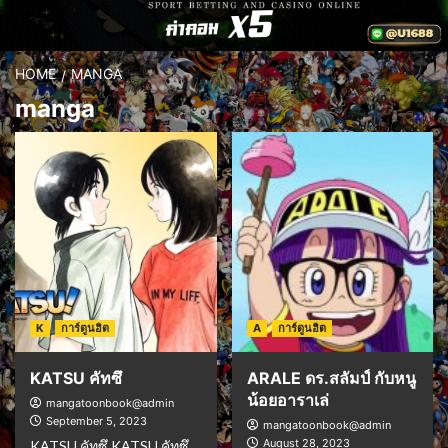
HOME
MANGA
manga
K
การ์ตูนฮิต
A
การ์ตูนฮิต
KATSU คัทซึ
ARALE ดร.สลัมป์ กับหนู
น้อยอาราเล่
mangatoonbook@admin
September 5, 2023
mangatoonbook@admin
August 28, 2023
KATSU คัทซึ KATSU คัทซึ