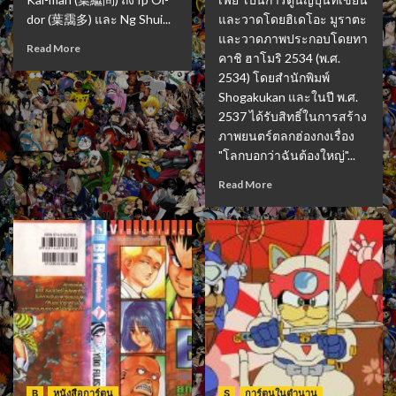
dor (葉靄多) และ Ng Shui...
และวาดโดยฮิเดโอะ มูราตะ
และวาดภาพประกอบโดยทา
Read More
คาชิ ฮาโมริ 2534 (พ.ศ.
2534) โดยสำนักพิมพ์
Shogakukan และในปี พ.ศ.
2537 ได้รับสิทธิ์ในการสร้าง
ภาพยนตร์ตลกฮ่องกงเรื่อง
"โลกบอกว่าฉันต้องใหญ่"...
Read More
B
หนังสือการ์ตูน
S
การ์ตูนในตำนาน