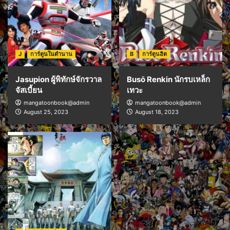
J
การ์ตูนในตำนาน
B
การ์ตูนฮิต
Jasupion ผู้พิทักษ์จักรวาล
Busō Renkin นักรบเหล็ก
จัสเบี้ยน
เทวะ
mangatoonbook@admin
mangatoonbook@admin
August 25, 2023
August 18, 2023