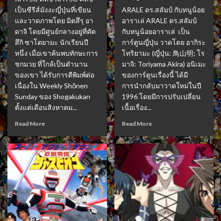
เป็นซีรีส์มังงะญี่ปุ่นที่เขียน
ARALE ดร.สลัมป์ กับหนูน้อย
และวาดภาพโดย มิตสึรุ อา
อาราเล่ ARALE ดร.สลัมป์
ดาจิ โดยมีศูนย์กลางอยู่ที่คัต
กับหนูน้อยอาราเล่ เป็น
สึกิ ซาโตยามะ นักเรียนปี
การ์ตูนญี่ปุ่น วาดโดย อากิระ
หนึ่ง เมื่อเขาค้นพบทักษะการ
โทริยามะ (ญี่ปุ่น: 鳥山明; โร
ชกมวย ที่ใกล้เป็นตำนาน
มาจิ: Toriyama Akira) อนิเมะ
ของเขา ได้รับการตีพิมพ์ต่อ
ของการ์ตูนเรื่องนี้ ได้มี
เนื่องใน Weekly Shōnen
การนำกลับมาวาดใหม่ในปี
Sunday ของ Shogakukan
1996 โดยมีการปรับเปลี่ยน
ตั้งแต่เดือนสิงหาคม...
เนื้อเรื่อง...
Read More
Read More