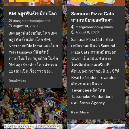
BM อสูรพันธ์เขมือบโลก
Samurai Pizza Cats
สามเหมียวยอดนินจา
mangatoonbook@admin
August 10, 2023
mangatoonbook@admin
August 8, 2023
BM อสูรพันธ์เขมือบโลก BM
อสูรพันธ์เขมือบโลก BM:
Samurai Pizza Cats สาม
Nectar or Bio Meat แต่งโดย
เหมียวยอดนินจา Samurai
Yuki Fujisawa มีลิขสิทธิ์
Pizza Cats สามเหมียวยอด
ภาษาไทยโดยวิบูลย์กิจ ในชื่อ
นินจา เป็นอนิเมชั่นทาง
BM อสูรร้ายล้างโลก จำนวน
โทรทัศน์ของอเมริกาที่
12 เล่ม เป็นเรื่องราวของ...
ดัดแปลงมาจากอะนิเมะซีรีส์
Kyatto Ninden Teyandee
Read More
ตำนานแมวนินจา
Teyandee ผลิตโดย
Tatsunoko Productions
และ Sotsu Agency...
Read More