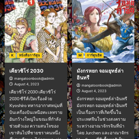
K
หนังสือการ์ตูน
M
การ์ตูนฮิต
เคียวชิโร่ 2030
มังกรหยก จอมยุทธ์ล่า
อินทรี
mangatoonbook@admin
August 4, 2023
mangatoonbook@admin
August 4, 2023
เคียวชิโร่ 2030 เคียวชิโร่
2030 ซีรีส์เปิดเรื่องด้วย
มังกรหยก จอมยุทธ์ล่าอินทรี
Kyoshiro ทหารอากาศหนุ่มที่
มังกรหยก จอมยุทธ์ล่าอินทรี
บินเครื่องบินเหนือทะเลทราย
เป็นเรื่องราวที่เกิดขึ้นใน
อันกว้างใหญ่ในขณะที่กำลัง
ประเทศจีนในช่วงสงคราม
ช่วยตัวเอง ความสนใจของ
ระหว่างอาณาจักรจินที่นำ
เขาหันไปที่ชายชราคนหนึ่ง
โดย Jurchen และอาณาจักร