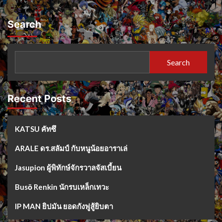
Search
Search
Recent Posts
KATSU คัทซึ
ARALE ดร.สลัมป์ กับหนูน้อยอาราเล่
Jasupion ผู้พิทักษ์จักรวาลจัสเบี้ยน
Busō Renkin นักรบเหล็กเทวะ
IP MAN ยิปมัน ยอดกังฟูสู้ยิบตา