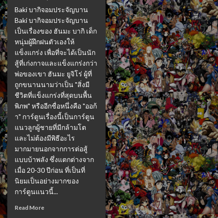
Baki บากิจอมประจัญบาน
Baki บากิจอมประจัญบาน
เป็นเรื่องของ ฮันมะ บากิ เด็ก
หนุ่มผู้ฝึกฝนตัวเองให้
แข็งแกร่ง เพื่อที่จะได้เป็นนัก
สู้ที่เก่งกาจและแข็งแกร่งกว่า
พ่อของเขา ฮันมะ ยูจิโร่ ผู้ที่
ถูกขนานนามว่าเป็น "สิ่งมี
ชีวิตที่แข็งแกร่งที่สุดบนพื้น
พิภพ" หรืออีกชื่อหนึ่งคือ "ออก้
า" การ์ตูนเรื่องนี้เป็นการ์ตูน
แนวลูกผู้ชายที่มีกล้ามโต
และไม่ต้องมีพิธีอะไร
มากมายนอกจากการต่อสู้
แบบบ้าพลัง ซึ่งแตกต่างจาก
เมื่อ 20-30 ปีก่อน ที่เป็นที่
นิยมเป็นอย่างมากของ
การ์ตูนแนวนี้...
Read More