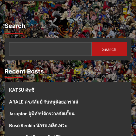
Search
Search
Recent Posts
KATSU คัทซึ
ARALE ดร.สลัมป์ กับหนูน้อยอาราเล่
Jasupion ผู้พิทักษ์จักรวาลจัสเบี้ยน
Busō Renkin นักรบเหล็กเทวะ