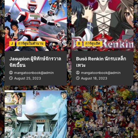
J
การ์ตูนในตำนาน
B
การ์ตูนฮิต
Jasupion ผู้พิทักษ์จักรวาล
Busō Renkin นักรบเหล็ก
จัสเบี้ยน
เทวะ
mangatoonbook@admin
mangatoonbook@admin
August 25, 2023
August 18, 2023