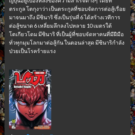
ญี่ปุ่นอยู่เบื้องหลังของความสำเร็จต่างๆ โดยที่
ตระกูล โตกุงาว่า เป็นตระกูลที่ชอบจัดการต่อสู้เรื่อย
มาจนมาถึง มึซินาริ ซึ่งเป็นรุ่นที่ 6 ได้สร้างเวทีการ
ต่อสู้ขนาด 6 เหลี่ยมลึกลงไปหลาย 10 เมตรใต้
โตเกียวโดม มึซินาริ ที่เป็นผู้ที่ชอบจัดหาคนที่มีฝีมือ
ทั่วทุกมุมโลกมาต่อสู้กัน ในตอนล่าสุด มึซินาริกำลัง
ป่วยเป็นโรคร้ายแรง