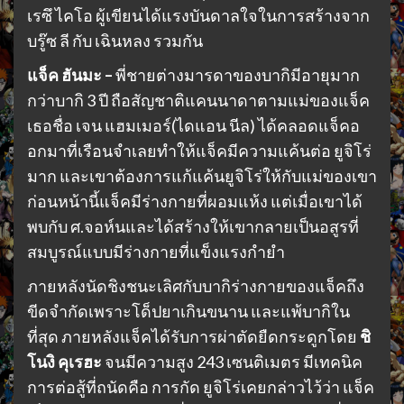
เรซึ ไคโอ ผู้เขียนได้แรงบันดาลใจในการสร้างจาก
บรู๊ซ ลี กับ เฉินหลง รวมกัน
แจ็ค ฮันมะ –
พี่ชายต่างมารดาของบากิมีอายุมาก
กว่าบากิ 3 ปี ถือสัญชาติแคนนาดาตามแม่ของแจ็ค
เธอชื่อ เจน แฮมเมอร์(ไดแอน นีล) ได้คลอดแจ็คอ
อกมาที่เรือนจำเลยทำให้แจ็คมีความแค้นต่อ ยูจิโร่
มาก และเขาต้องการแก้แค้นยูจิโร่ให้กับแม่ของเขา
ก่อนหน้านี้แจ็คมีร่างกายที่ผอมแห้ง แต่เมื่อเขาได้
พบกับ ศ.จอห์นและได้สร้างให้เขากลายเป็นอสูรที่
สมบูรณ์แบบมีร่างกายที่แข็งแรงกำยำ
ภายหลังนัดชิงชนะเลิศกับบากิร่างกายของแจ็คถึง
ขีดจำกัดเพราะโด็ปยาเกินขนาน และแพ้บากิใน
ที่สุด ภายหลังแจ็คได้รับการผ่าตัดยืดกระดูกโดย
ชิ
โนงิ คุเรฮะ
จนมีความสูง 243 เซนติเมตร มีเทคนิค
การต่อสู้ที่ถนัดคือ การกัด ยูจิโร่เคยกล่าวไว้ว่า แจ็ค