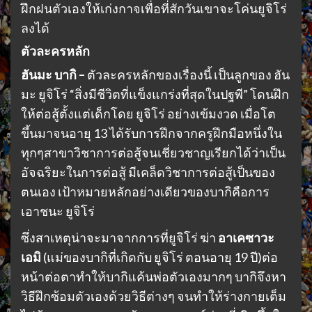
ฝึกฝนตัวเองให้เก่งกาจเพื่อที่สักวันเขาจะโค่นยูจิโร่
ลงได้
ตัวละครหลัก
ฮันมะ บากิ –
ตัวละครหลักของเรื่องนี้ เป็นลูกของ ฮัน
มะ ยูจิโร่ “สิ่งมีชีวิตที่แข็งแกร่งที่สุดในปฐพี” โดนฝึก
ให้ต่อสู้ตั้งแต่เด็กโดย ยูจิโร่ อย่างเข้มงวด เมื่อโต
ขึ้นมาจนอายุ 13 ได้รับการฝึกจากครูฝึกมือหนึ่งใน
ทุกๆสาขาวิชาการต่อสู้จนเชี่ยวชาญเรียกได้ว่าเป็น
อัจฉริยะในการต่อสู้ มีเคล็ดวิชาการต่อสู้เป็นของ
ตนเอง เป้าหมายหลักอย่างเดียวของบากิคือการ
เอาชนะ ยูจิโร่
ซึ่งสาเหตุน่าจะมาจากการที่ยูจิโร่ ฆ่า
อาเคซาวะ
เอมิ
(แม่ของบากิที่เกิดกับ ยูจิโร่ ตอนอายุ 19 ปี)ต่อ
หน้าต่อตาทำให้บากิแค้นพ่อตัวเองมากๆ บากิจึงหา
วิธีฝึกซ้อมตัวเองด้วยวิธีต่างๆ จนทำให้ร่างกายเต็ม