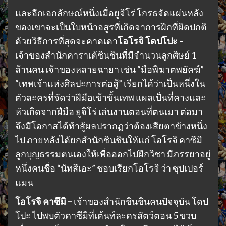
และอีกเอกลักษณ์หนึ่งเมื่อยูจิโร่ โกรธจัดแผ่นหลัง
ของเขาจะเป็นใบหน้าอสูรที่เกิดจาการฝึกที่ผิดปกติ
ด้วยวิธีการที่สุดจะคาดเดา
โอโรจิ โดปโปะ –
เจ้าของสำนักคาราเต้ชินชินที่มีจำนวนลูกศิษย์ 1
ล้านคน เจ้าของหลายฉายา เช่น “มือพิฆาตพยัคฆ์”
“เทพเจ้าแห่งศิลปะการต่อสู้” เรียกได้ว่าเป็นหนึ่งใน
ตัวละครที่จัดว่าฝีมือเข้าขั้นเทพ แผลเป็นที่คางและ
หัวเกิดจากฝีมือ ยูจิโร่ เล่นงานตอนที่ตนเมา ต่อมา
จึงมีโอกาสได้ท้าสู้ผลปรากฏว่าต้องเสียตาข้างหนึ่ง
ไป ภายหลังได้ยกสำนักชินชินให้แก่ โอโรจิ คาซึมิ
ลูกบุญธรรมตนเองให้เพื่อออกไปฝึกวิชา มีภรรยาอยู่
หนึ่งคนชื่อ “นัทสึเอะ” ชอบเรียกโอโรจิ ว่า ซุปเปอร์
แมน
โอโรจิ คาซึมิ –
เจ้าของสำนักชินชินคนปัจจุบัน โดป
โปะ ไปพบตัวคาซึมิที่เต้นท์ละครสัตว์ตอน 5 ขวบ