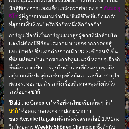
นักสู้ที่เก่งกาจและแข็งแกร่งกว่าพ่อของเขา
ฮันมะ ยู
จิโร่
ผู้ที่ถูกขนานนามว่าเป็น “สิ่งมีชีวิตที่แข็งแกร่ง
ที่สุดบนพื้นพิภพ” หรืออีกชื่อหนึ่งคือ “ออก้า”
การ์ตูนเรื่องนี้เป็นการ์ตูนแนวลูกผู้ชายที่มีกล้ามโต
และไม่ต้องมีพิธีอะไรมากมายนอกจากการต่อสู้
แบบบ้าพลัง ซึ่งแตกต่างจากเมื่อ 20-30 ปีก่อน ที่เป็น
ที่นิยมเป็นอย่างมากของการ์ตูนแนวนี้ หลายๆเรื่องก็
ขึ้นหิ้งกลายเป็นการ์ตูนในตำนานที่ยังคงถูกพูดถึง
อยู่มาจนถึงปัจจุบัน เช่น ฤทธิ์หมัดดาวเหนือ , ซามูไร
พเนจร , จอเกบูลส์ รวมถึงเรื่องที่เราจะพูดถึงกันใน
วันนี้อย่าง
บากิ
‘Baki the Grappler’
หรือที่คนไทยเรียกสั้น ๆ ว่า
‘
บากิ
’
คือผลงานมังงะจากปลายปากกา
ของ
Keisuke Itagaki
ตีพิมพ์ครั้งแรกเมื่อปี 1991 ลง
ในนิตยสาร
Weekly Shōnen Champion
ซึ่งถ้านับ