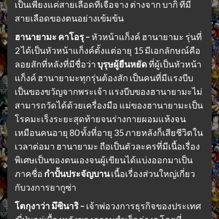
เป็นเพียงแค่สายเลือดที่เจือจาง ต่างจาก บากิ ที่มี
สายเลือดของตนอย่างเข้มข้น
ฮานายามะ คาโอรุ –
หัวหน้าแก็งค์ ฮานายามะ รุ่นที่
2 ได้เป็นหัวหน้าแก็งค์ตั้งแต่อายุ 15 มีเอกลักษณ์คือ
ลอยสักที่หลังที่มีชื่อว่า
บุรุษผู้ยืนหยัด
ที่ผู้เป็นหัวหน้า
แก็งค์ ฮานายามะทุกรุ่นต้องสัก เป็นคนที่มีแรงบีบ
เป็นของขวัญจากพระเจ้า แรงบีบของฮานายามะไม่
สามารถวัดได้ด้วยเครื่องมือ แม่ของฮานายามะเป็น
โรคมะเร็งระยะสุดท้ายจนร่างกายผอมแห้งจน
เหมือนคนอายุ 80 ทั้งที่อายุ 35 ภายหลังก็เสียชีวิตใน
เวลาต่อมา ฮานายามะ ถือเป็นตัวละครที่มีเนื้อเรื่อง
พิเศษเป็นของตนเองจนผู้เขียนได้แบ่งออกมาเป็น
ภาคชื่อ
กำปั้นประจัญบาน
เนื้อเรื่องส่วนใหญ่เกี่ยว
กับวงการยากูซ่า
โตกุงาว่า มึซินาริ –
เจ้าพ่อวงการธุรกิจของประเทศ