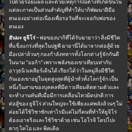
ไปด้วยรอยแผล และด้วยเหตุการณ์ต่างที่เกิดขึ้นใน
แต่ละภาคเป็นส่วนสำคัญที่ทำให้บากิพัฒนาฝีมือ
ตนเองอย่างต่อเนื่องเพื่อรอวันที่จะเจอกับพ่อของ
ตนเอง
ฮันมะ ยูจิโร่ –
พ่อของบากิที่ได้รับฉายาว่า สิ่งมีชีวิต
ที่แข็งแกร่งที่สุดในปฐพี ฉายานี่ได้มาจากต่อสู้ด้วย
มือเปล่าล้วนๆ กองกำลังทหารทั้งโลกต่างรู้จักกันดี
ในนาม “ออก้า” เพราะพลังของเขาเทียบเท่ากับ
อาวุธนิวเคลียร์เดินได้ เรียกได้ว่าในหมู่สิ่งมีชีวิต
กันเองเขาอยู่ในจุดสูงสุดที่ผู้นำทั่วทั้งโลกรู้จัก เป็น
หนึ่งในสามของบุคคลที่มีดาวเทียมติตตามตัวและ
จะทำงานทันทีเมื่อมีการเคลื่อนไหวผิดปกติ การ
ต่อสู้ของ ยูจิโร่ ส่วนใหญ่จะใช้เพียงแค่พลังล้วนๆ ไม่
ค่อยได้ใช้วิชาซักเท่าไรมีแค่ไม่กี่คนที่ทำให้ยูจิโร่
ต้องเอาจริงและใช้วิชาด้วย เช่น โอโรจิ โดปโปะ
คากุ ไคโอ และ พิคเคิล