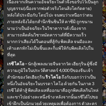
เนื่องจากเห็นความอัจฉริยะในตัวจึงขอรับไว้เป็นลูก
บุญธรรม(เนื่องจากพ่อตัวจริงโดนสิงโตกัดตาย)
หลังได้ประมือกับ โดปโปะ จนพบว่าเหนือกว่าตน
ภายหลังจึงได้ยกสำนึกชินชินให้ คาซึมิ ถูกขนาน
นามว่าเป็นอัจฉริยะในวิชาคาราเต้ เนื่องจาก
สามารถคิดค้นวิชาหมัดคาราเต้ที่มีความเร็ว
มากกว่าเสียงได้ในตอนที่สู้กับ พิคเคิล จนมือและ
เท้าแตกหักไม่เป็นชิ้นและก็แพ้ให้กับพิคเคิลไปใน
ที่สุด
เรซึ ไคโอ –
นักสู้เพลงมวยจีนจากวัด เฮียกุริน ผู้ซึ่งมี
ความภูมิใจในประวัติศาสตร์ 4,000 ปีของจีน เจ้า
สำนักของวัดเฮียกุริน
ริว ไคโอ
ถึงกับบอกว่าว่าเป็น
หนึ่งในอัจฉริยะในบรรดา ไคโอ ด้วยกัน ในภาค 3
เรซึ ได้ท้าสู้ พิคเคิล ผลที่ออกมาคือถูกพิคเคิลกินไหล่
และขาไปอย่างละหนึ่งข้าง หลังจากนั้นเรซึได้ไปขอ
เข้าฝึกเป็นนักมวยด้วยเหตุผลเพื่อต้องการ ตัวละคร