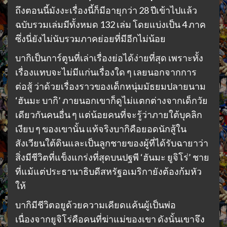
ถึงตอนนี้มังงะเรื่องนี้ก็มีอายุกว่า 28 ปีเข้าไปแล้ว
ฉบับรวมเล่มมีทั้งหมด 132 เล่ม โดยแบ่งเป็น 4 ภาค
ซึ่งนี่ยังไม่นับรวมภาคย่อยที่มีอีกไม่น้อย
บากิเป็นการ์ตูนที่เล่าเรื่องย่อได้ง่ายที่สุด เพราะทั้ง
เรื่องแทบจะไม่มีแก่นเรื่องใด ๆ เลยนอกจากการ
ต่อสู้ ว่าด้วยเรื่องราวของเด็กหนุ่มมัธยมปลายนาม
‘ฮันมะ บากิ’ ภายนอกเขาก็ดูไม่แตกต่างจากเด็กวัย
เดียวกันคนอื่น ๆ แต่น้อยคนที่จะรู้ว่าภายใต้บุคลิก
เงียบ ๆ ของเขานั้น แท้จริงบากิคือยอดนักสู้ใน
สังเวียนใต้ดินและเป็นลูกชายของผู้ที่ได้รับฉายาว่า
สิ่งมีชีวิตที่แข็งแกร่งที่สุดบนปฐพี ‘ฮันมะ ยูจิโร่’ ชาย
ที่แม้แต่ประธานาธิบดีสหรัฐอเมริกายังต้องก้มหัว
ให้
บากิมีชีวิตอยูด้วยความเคียดแค้นผู้เป็นพ่อ
เนื่องจากยูจิโร่คือคนที่ฆ่าแม่ของเขา ดังนั้นเขาจึง