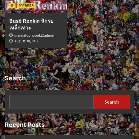
B
การ์ตูนฮิต
Busō Renkin นักรบ
เหล็กเทวะ
mangatoonbook@admin
August 18, 2023
Search
Search
Recent Posts