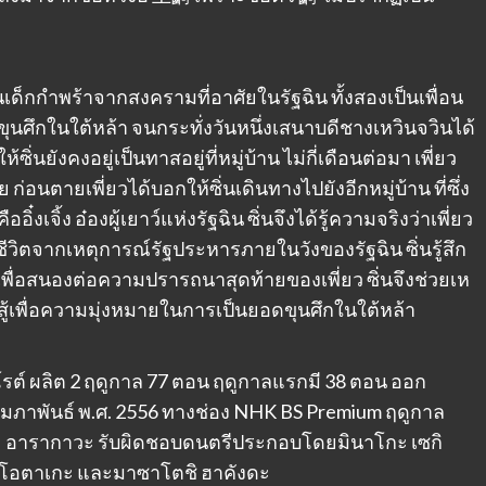
นเด็กกำพร้าจากสงครามที่อาศัยในรัฐฉิน ทั้งสองเป็นเพื่อน
ุนศึกในใต้หล้า จนกระทั่งวันหนึ่งเสนาบดีชางเหวินจวินได้
่นยังคงอยู่เป็นทาสอยู่ที่หมู่บ้าน ไม่กี่เดือนต่อมา เพี่ยว
ก่อนตายเพี่ยวได้บอกให้ซิ่นเดินทางไปยังอีกหมู่บ้าน ที่ซึ่ง
ออิ๋งเจิ้ง อ๋องผู้เยาว์แห่งรัฐฉิน ซิ่นจึงได้รู้ความจริงว่าเพี่ยว
ชีวิตจากเหตุการณ์รัฐประหารภายในวังของรัฐฉิน ซิ่นรู้สึก
แต่เพื่อสนองต่อความปรารถนาสุดท้ายของเพี่ยว ซิ่นจึงช่วยเห
อสู้เพื่อความมุ่งหมายในการเป็นยอดขุนศึกในใต้หล้า
โรต์ ผลิต 2 ฤดูกาล 77 ตอน ฤดูกาลแรกมี 38 ตอน ออก
25 กุมภาพันธ์ พ.ศ. 2556 ทางช่อง NHK BS Premium ฤดูกาล
ะ อารากาวะ รับผิดชอบดนตรีประกอบโดยมินาโกะ เซกิ
 โอตาเกะ และมาซาโตชิ ฮาคังดะ