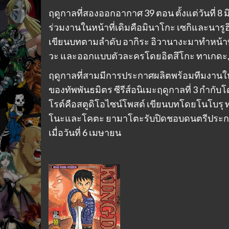
ฤดูกาลที่สองออกอากาศ 39 ตอน ตั้งแต่วันที่ 8 ม
ร่วมงานในหน้าที่เดิมคือมินาโกะ เซกิและนาร
เขียนบทตามลำดับ อากิระ อิวานางะมาทำหน้าท
วะ และออกแบบตัวละครโดยอิตสึโกะ ทาเกดะ, ค
ฤดูกาลที่สามมีการประกาศผลิตพร้อมทีมงานใหม่
ของทัพพันธมิตร ซีรีส์อนิเมะฤดูกาลที่ 3 กำกับโด
โรต์คือสตูดิโอไซน์โพสต์ เขียนบทโดยโนโบรุ 
โนะและโคตะ ยามาโตะรับปิดชอบดนตรีประกอ
เมื่อวันที่ 6 เมษายน