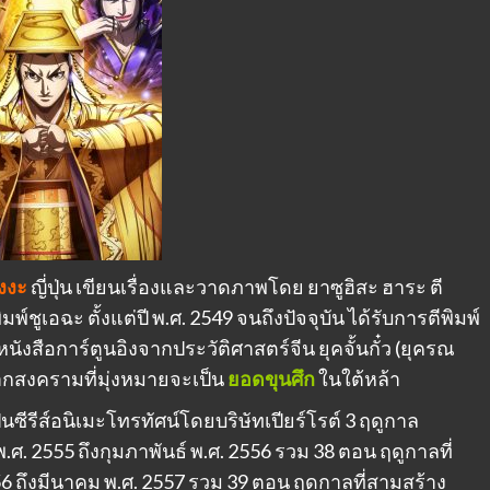
ังงะ
ญี่ปุ่น เขียนเรื่องและวาดภาพโดย ยาซูฮิสะ ฮาระ ตี
์ชูเอฉะ ตั้งแต่ปี พ.ศ. 2549 จนถึงปัจจุบัน ได้รับการตีพิมพ์
งหนังสือการ์ตูนอิงจากประวัติศาสตร์จีน ยุคจั้นกั๋ว (ยุครณ
าจากสงครามที่มุ่งหมายจะเป็น
ยอดขุนศึก
ในใต้หล้า
นซีรีส์อนิเมะโทรทัศน์โดยบริษัทเปียร์โรต์ 3 ฤดูกาล
 2555 ถึงกุมภาพันธ์ พ.ศ. 2556 รวม 38 ตอน ฤดูกาลที่
 ถึงมีนาคม พ.ศ. 2557 รวม 39 ตอน ฤดูกาลที่สามสร้าง