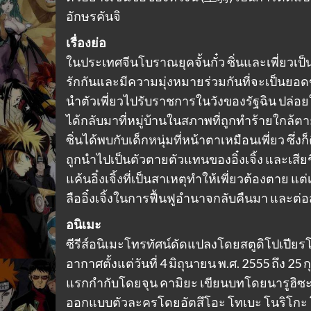
อักษรคันจิ
เรื่องย่อ
ในประเทศจีนโบราณยุคจั้นกั๋ว ซิ่นและเพี่ยวเป็
รักกันและมีความมุ่งหมายร่วมกันที่จะเป็นยอดข
นำตัวเพี่ยวไปรับราชการในวังของรัฐฉิน ปล่อยให้ซิ
ได้กลับมาที่หมู่บ้านในสภาพที่ถูกทำร้ายใกล้ตาย 
ซิ่นได้พบกับเด็กหนุ่มที่หน้าตาเหมือนเพี่ยว ซึ่งก็คื
ถูกนำไปเป็นตัวตายตัวแทนของอิ๋งเจิ้ง และเสีย
แค้นอิ๋งเจิ้งที่เป็นสาเหตุทำให้เพี่ยวต้องตาย 
ลืออิ๋งเจิ้งในการฟื้นฟูอำนาจกลับคืนมา และต่
อนิเมะ
ซีรีส์อนิเมะโทรทัศน์ดัดแปลงโดยสตูดิโปเปียร
อากาศตั้งแต่วันที่ 4 มิถุนายน พ.ศ. 2555 ถึง 
แรกกำกับโดยจุน คามิยะ เขียนบทโดยนารูฮิซ
ออกแบบตัวละครโดยอัตสึโอะ โทเบะ โนริโกะ