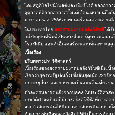
โดยสตูดิโอไซน์โพสต์และเปียร์โรต์ ออกอากา
ฤดูกาลที่สี่ออกอากาศตั้งแต่เดือนเมษายนถึง
มกราคม พ.ศ. 2566 ภาพยนตร์คนแสดงฉายเมื่อ
ในประเทศไทย
สงครามผงาดบัลลังก์จิ๋นซี
ได้รั
กส์ ปัจจุบันตีพิมพ์เป็นหนังสือการ์ตูนรวมเล่มแล้
โรส มีเดีย แอนด์ เอ็นเตอร์เทนเมนท์เฉพาะฤดูก
เนื้อเรื่อง
บริบททางประวัติศาสตร์
เนื้อเรื่องของสงครามผงาดบัลลังก์จิ๋นซีเป็นเนื
เรียกว่ายุครณรัฐ (จั้นกั๋ว) ซึ่งสิ้นสุดเมื่อ 221 ปีก
ปราบรัฐอื่น ๆ และรวบรวมเป็นแผ่นดินเดียวกัน
ตัวละครหลายคนอิงจากบุคคลในประวัติศาสตร์ 
ประวัติศาสตร์ แต่ก็มีบางครั้งที่ใช้ชื่อที่ต่างออ
จากตัวอักษรคันจิที่ยืมมาจากอักษรจีน กล่าวถึงอ
ตัวอย่างเช่นชื่อของหวังฉี (王騎) เป็นการดัดแป