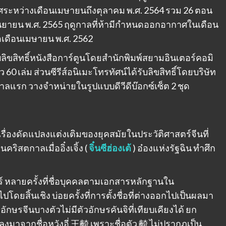
ศระหว่างเดือนเมษายนถึงตุลาคม พ.ศ. 2564 รวม 26 ตอน
กันยายน พ.ศ. 2565 ฤดูกาลที่ห้ามีกำหนดออกอากาศในเดือน
เดือนเมษายน พ.ศ. 2562
บลิขสิทธิ์หนังสือการ์ตูนโดยสำนักพิมพ์สยามอินเตอร์คอมิ
ว 60 เล่ม ส่วนซีรีส์อนิเมะโทรทัศน์ได้รับลิขสิทธิ์โดยบริษัท
าลแรก วางจำหน่ายในรูปแบบดีวีดีบ๊อกซ์เซ็ต 2 ชุด
้อเรื่องดัดแปลงแต่งเติมของยุคสมัยในประวัติศาสตร์จีนที่
่อนคริสตกาลเมื่ออิ๋งเจิ้ง (
จิ๋นซีฮ่องเต้
) อ๋องแห่งรัฐฉิน ทำศึก
หลายครั้งที่ชื่อบุคคลตามเอกสารหลักฐานใน
กไปโดยสิ้นเชิง บ่อยครั้งที่การตั้งชื่อที่ต่างออกไปเป็นผลมา
ักษรจีนบางตัวไม่มีตัวอักษรคันจิที่เทียบเคียงได้ ยก
ลงมาจากชื่อหวังอี่ 王齮 เพราะชื่อตัว 齮 ไม่ปรากฏเป็น