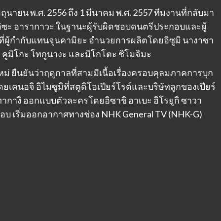
ิถุนายน พ.ศ. 2556 ถึง 1 มีนาคม พ.ศ. 2557 ทีมงานที่กลับมา
ูฮิซะ อารากาวะ ในฐานะผู้รับผิดชอบดนตรีประกอบและผู้
ี่ผู้กำกับแทนจุนคามิยะ อำนวยการผลิตโดยอิซูมิ นางาซา
ูมิโกะ โทกูนางะ และมิโกโตะ ชิโมจิมะ
 ยืนยันว่าฤดูกาลที่สามมีเนื้อเรื่องครอบคุลมภาคการบุก
ยเคนอจิ อิไมซูมิที่สตูดิโอเปียร์โรต์และบริษัทลูกของเปียร์
ทากางิ ออกแบบตัวละครโดยฮิซาชิ อาเบะ ฮิโรยูกิ ซาวา
บ เริ่มออกอากาศทางช่อง NHK General TV (NHK-G)