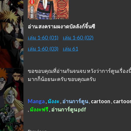
อ่าน สงครามผงาดบัลลังก์จิ๋นซี
เล่ม 1-60 (01)
เล่ม 1-60 (02)
เล่ม 1-60 (03)
เล่ม 61
ขอขอบคุณที่อ่านกันจนจบ หวังว่าการ์ตูนเรื่องนี
มากก็น้อยนะครับ ขอบคุณครับ
Manga
,
มังงะ
,
อ่านการ์ตูน
,
cartoon
,
cartoo
,
มังงะฟรี
,
อ่านการ์ตูน pdf