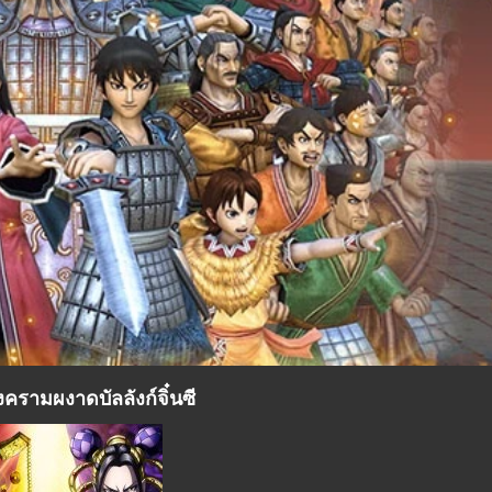
ครามผงาดบัลลังก์จิ๋นซี