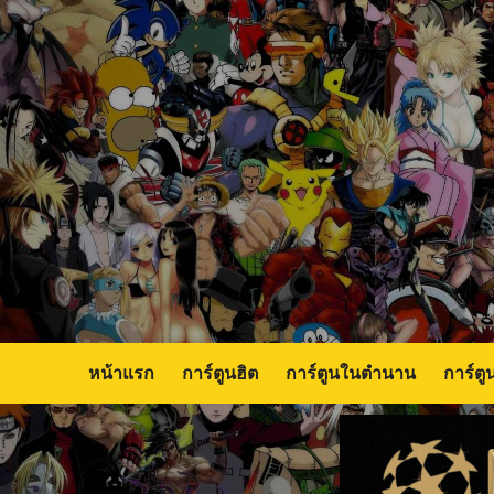
Skip
to
content
หน้าแรก
การ์ตูนฮิต
การ์ตูนในตำนาน
การ์ตู