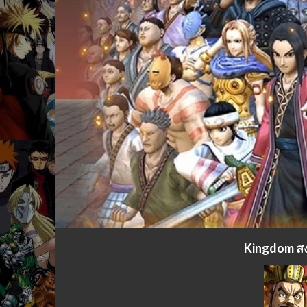
Kingdom สง