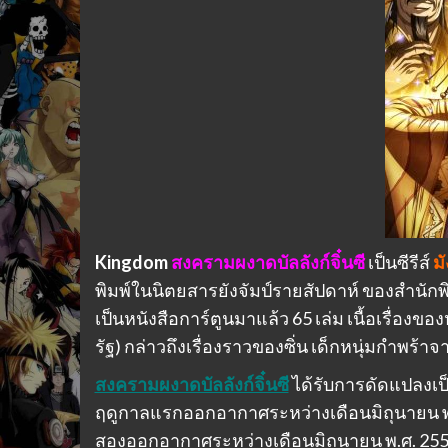
Kingdom
สงครามผงาดบัลลังก์จิ๋นซี
เป็นซีรีส์
ม
พิมพ์ในนิตยสารยังจัมป์รายสัปดาห์ ของสำนักพิมพ
เป็นหนังสือการ์ตูนมาแล้ว 65 เล่ม เนื้อเรื่องขอ
รัฐ) กล่าวถึงเรื่องราวของซิ่น เด็กหนุ่มกำพร้
สงครามผงาดบัลลังก์จิ๋นซี
ได้รับการดัดแปลงเป็
ฤดูกาลแรกออกอากาศระหว่างเดือนมิถุนายน พ.ศ.
สองออกอากาศระหว่างเดือนมิถุนายน พ.ศ. 2556