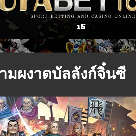
ผงาดบัลลังก์จิ๋นซี