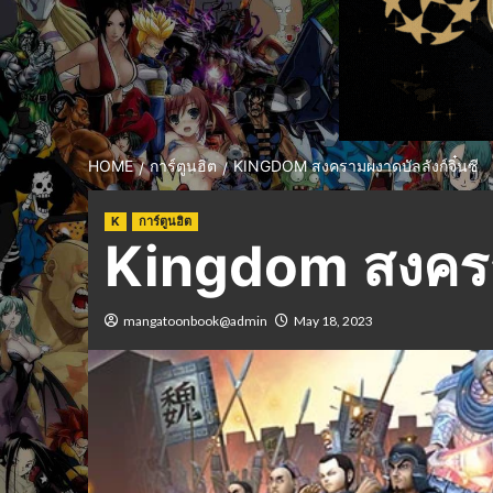
HOME
การ์ตูนฮิต
KINGDOM สงครามผงาดบัลลังก์จิ๋นซี
K
การ์ตูนฮิต
Kingdom สงคราม
mangatoonbook@admin
May 18, 2023