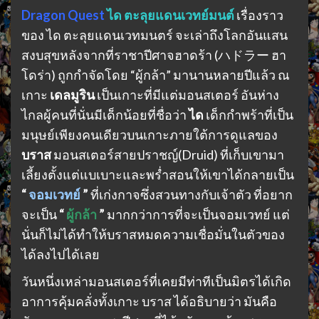
Dragon Quest
ได ตะลุยแดนเวทย์มนต์
เรื่องราว
ของ ได ตะลุยแดนเวทมนตร์ จะเล่าถึงโลกอันแสน
สงบสุขหลังจากที่ราชาปีศาจฮาดร้า (ハドラー ฮา
โดร่า) ถูกกำจัดโดย “ผู้กล้า” มานานหลายปีแล้ว ณ
เกาะ
เดลมูริน
เป็นเกาะที่มีแต่มอนสเตอร์
อันห่าง
ไกลผู้คนที่นั่นมีเด็กน้อยที่ชื่อว่า
ได
เด็กกำพร้าที่เป็น
มนุษย์เพียงคนเดียวบนเกาะภายใต้การดูแลของ
บราส
มอนสเตอร์สายปราชญ์(Druid) ที่เก็บเขามา
เลี้ยงตั้งแต่แบเบาะและพร่ำสอนให้เขาได้กลายเป็น
“
จอมเวทย์
”
ที่เก่งกาจซึ่งสวนทางกับเจ้าตัว ที่อยาก
จะเป็น
“
ผู้กล้า
”
มากกว่าการที่จะเป็นจอมเวทย์ แต่
นั่นก็ไม่ได้ทำให้บราสหมดความเชื่อมั่นในตัวของ
ได้ลงไปได้เลย
วันหนึ่งเหล่ามอนสเตอร์ที่เคยมีท่าทีเป็นมิตรได้เกิด
อาการคุ้มคลั่งทั้งเกาะ บราส ได้อธิบายว่า มันคือ