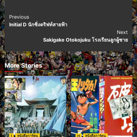
Post
Previous
Initial D นักซิ่งดริฟท์สายฟ้า
Navigation
Next
Sakigake Otokojuku โรงเรียนลูกผู้ชาย
More Stories
I
หนังสือการ์ตูน
H
หนังสือการ์ตูน