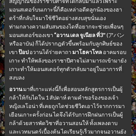
สัญญาณของราชาปีศาจที่ได้กลับมาแล้ว เพราะ
มอนสเตอร์บนเกาะนี้ก็คือเหล่าอดีตลูกน้องของฮา
ดร้าที่กลับใจมาใช้ชีวิตอย่างสงบสุขนั่นเอง
ท่ามกลางความสับสนของไดที่อยากจะช่วยเพื่อนๆ
มอนสเตอร์ของเขา
“อวาน เดล จูเนียล ที่3″
(アバン
หรืออาบัน) ก็ได้ปรากฎตัวขึ้นพร้อมกับลูกศิษย์ของ
เขา
ป๊อป
อวานได้ร่ายคาถา
มาโฮคาโทล
อาคมรอบ
เกาะ ทำให้พลังของราชาปีศาจไม่สามารถเข้ามายัง
เกาะทำให้มอนสเตอร์ทุกตัวกลับมาอยู่ในอาการที่
สงบลง
อวาน
มาที่เกาะแห่งนี้ก็เพื่อสอนหลักสูตรการเป็นผู้
กล้าให้กับไดใน 1 สัปดาห์ ตามคำขอร้องของเจ้า
หญิงเลโอน่า ที่เคยถูกไดช่วยชีวิตเอาไว้จากการมา
เยือนเกาะครั้งก่อน ไดจึงได้รับการฝึกฝนการเป็นผู้
กล้าด้วยสารพัดวิชาที่อวานสอนให้ ทั้งเพลงดาบ
และเวทมนตร์เบื้องต้น ไดเรียนรู้เร็วมากจนอวานยัง