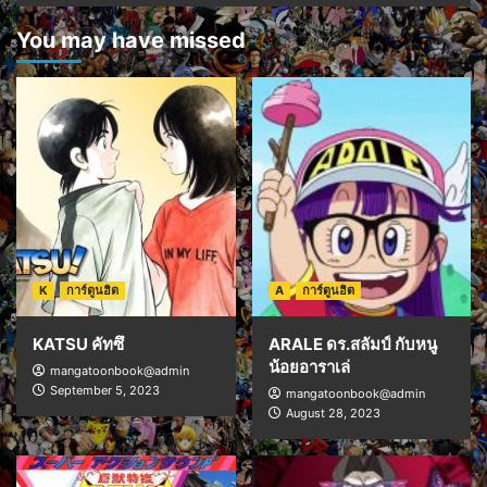
You may have missed
K
การ์ตูนฮิต
A
การ์ตูนฮิต
KATSU คัทซึ
ARALE ดร.สลัมป์ กับหนู
น้อยอาราเล่
mangatoonbook@admin
September 5, 2023
mangatoonbook@admin
August 28, 2023