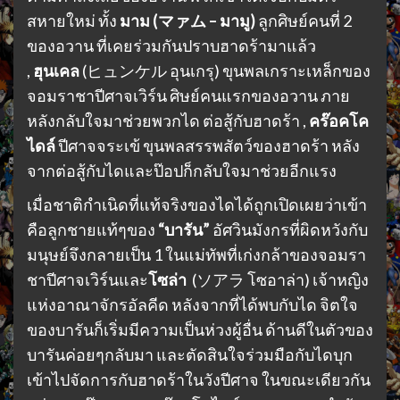
สหายใหม่ ทั้ง
มาม (マァム – มามู)
ลูกศิษย์คนที่ 2
ของอวาน ที่เคยร่วมกันปราบฮาดร้ามาแล้ว
,
ฮุนเคล
(ヒュンケル อุนเกรุ) ขุนพลเกราะเหล็กของ
จอมราชาปีศาจเวิร์น ศิษย์คนแรกของอวาน ภาย
หลังกลับใจมาช่วยพวกได ต่อสู้กับฮาดร้า ,
คร๊อคโค
ไดล์
ปีศาจจระเข้ ขุนพลสรรพสัตว์ของฮาดร้า หลัง
จากต่อสู้กับไดและป๊อปก็กลับใจมาช่วยอีกแรง
เมื่อชาติกำเนิดที่แท้จริงของไดได้ถูกเปิดเผยว่าเข้า
คือลูกชายแท้ๆของ
“บารัน”
อัศวินมังกรที่ผิดหวังกับ
มนุษย์จึงกลายเป็น 1 ในแม่ทัพที่เก่งกล้าของจอมรา
ชาปีศาจเวิร์นและ
โซล่า
(ソアラ โซอาล่า) เจ้าหญิง
แห่งอาณาจักรอัลคีด หลังจากที่ได้พบกับได จิตใจ
ของบารันก็เริ่มมีความเป็นห่วงผู้อื่น ด้านดีในตัวของ
บารันค่อยๆกลับมา และตัดสินใจร่วมมือกับไดบุก
เข้าไปจัดการกับฮาดร้าในวังปีศาจ ในขณะเดียวกัน