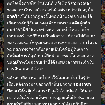
ตกใจเมื่อการฝึกผ่านไปได้ 3 วันไดก็สามารถเอา
ชนะอวานในร่างมังกรไฟได้ แต่ระหว่างฝึกอยู่นั้น
ฮาดร้า
ก็ได้ปรากฎตัวขึ้นต่อหน้าพวกเขา และได้
เกิดการต่อสู้กันอย่างดุเดือดระหว่าง
อดีตผู้กล้า
กับ
ราชาปีศาจ
ด้วยพลังที่ต่างกันทำให้อวานใช้
เวทมนตร์แลกชีวิต
เมกันเต้
อวานได้หายไปกับแสง
ของเวทมนตร์ที่รุนแรงนี้ แต่คนที่ขับไล่ฮาดร้าได้จน
หมดสภาพจริงๆกลับกลายเป็นไดที่อยู่ในสภาวะ
อัศวินมังกร
สัญลักษณ์ที่หน้าผากของไดส่องแสงเป้
นสัญลักษณ์ของชนเผ่าที่ได้รับพลังจากพระเจ้าใน
การคืนสมดุลย์สู่โลก
หลังจากที่อวานจากไป ทำให้ไดและป๊อปได้รู้ว่า
เบื้องหลังการมาขอฮาดร้านั้น มาจาก
จอมราชา
ปีศาจ เวิร์น
ผู้แข็งแกร่งที่สุดในโลกมืด ทำให้พวก
เขาตัดสินใจออกเดินทางผจญภัยเพื่อฝึกฝนตัวเอง
ตามคำสั่งเสียของอวาน พวกเขาได้เจอกับมิตร