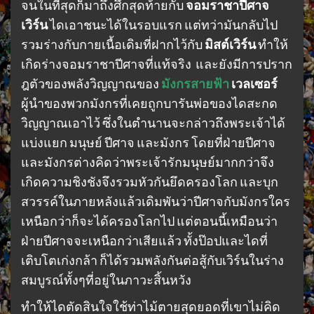
จนในที่สุดก็มาถึงศึกสุดท้ายกับ
จอมราชาปีศาจ
เวิร์น
ไดเอาชนะได้ในรอบแรก แต่ทว่ามันกลับไป
รวมร่างกับกายเนื้อเดิมที่ฝากไว้กับ
มิสต์เวิร์น
ทำให้
เกิดร่างจอมราชาปีศาจที่แท้จริง และยังมีการปราก
ฎตัวของพลังวิญญาณของ
มังกรสายฟ้า
เวลเซอร์
ผู้นำของพวกมังกรที่เคยถูกบารันพ่อของไดสะกด
วิญญาณเอาไว้ ซึ่งในตำนานจะกล่าวถึงพระเจ้าได้
แบ่งแยก มนุษย์ ปีศาจ และมังกร โดยที่ฝ่ายปีศาจ
และมังกรต่างคิดว่าพระเจ้ารักมนุษย์มากกว่าจึง
เกิดความชิงชังจึงรวมหัวกันยึดครองโลก และบุก
สวรรค์ในภายหลังแล้วเดิมพันว่าปีศาจกับมังกรใคร
เหนือกว่าก็จะได้ครองโลกไป แต่ตอนนี้เหมือนว่า
ฝ่ายปีศาจจะเหนือกว่าเสียแล้ว ทั้งป๊อปและไดที่
เติบโตเก่งกล้า ก็ได้รวมพลังกันต่อสู้กับเวิร์นในร่าง
สมบูรณ์ทั้งๆที่อยู่ในภาวะสิ้นหวัง
ทำให้ไดตัดสินใจใช้ท่าไม้ตายสุดยอดที่เขาไม่คิด