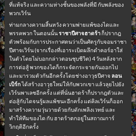
ที่แท้จริง และความห่างชั้นของพลังที่มี กับพลังของ
พวกเวิร์น
ท่ามกลางความสิ้นหวัง ความพ่ายแพ้ของไดและ
พรรคพวก ในตอนนั้น
ราชาปีศาจฮาดร้า
ก็ปรากฎ
ตัวพร้อมกับการประกาศตนว่าเป็นศัตรูกับจอมราชา
ปีศาจเวิร์น (จากเรื่องที่เอาระเบิดผลึกดำคอร์อาใส่
ในตัวโดยไม่บอกกล่าวตอนชุบชีวิต) 4 วันหลังจาก
การต่อสู้ พวกของไดก็กระจัดกระจายกันออกไป
และมารวมตัวกันอีกครั้งโดยช่างอาวุธปีศาจ
ลอน
เบิร์ก
ได้สร้างอาวุธใหม่ให้กับพวกเขา แล้วลุยไปยัง
เวิร์นพาเลซอีกครั้ง แต่ที่นั่นฮาดร้าก็ปรากฎตัวและ
ต่อสู้กับไดจนรู้ผลแพ้ชนะอีกครั้ง แต่คิลเวิร์นก็ออก
มาสร้างความวุ่นวายด้วยกับดักเพลิงเวทย์ และ
ทำให้ทีมของได กับ ฮาดร้าตกอยู่ในสถาณการ์
วิกฤติอีกครั้ง