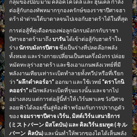
กลุ่มของป๊อบ มาม คล๊อคโคไดล์ และ ฮุนเคล กำลัง
ต่อสู้กับกองทัพหมากรุกองครักษ์ของราชาปีศาจฮา
ดร้า ฝ่าด่านใต้บาดาลจนไปเจอกับฮาดร้าได้ในที่สุด
การต่อสู้ที่ดุเดือดของพ่อลูกนักรบมังกรกับราชา
ปีศาจฮาดร้ามาถึง
บารัน
ได้เข้าต่อสู้กับฮาดร้าใน
ร่าง
นักรบมังกรปีศาจ
ซึ่งเป็นร่างที่ปลดล๊อกพลัง
ทั้งหมด และร่างกายเปลี่ยนเป็นคนครึ่งมังกร ปล่อย
หมัดทะลุร่างฮาดร้า และชิงเอาแกนพลังเวทย์ที่มี
พลังงานเทียบเท่าระเบิดทำลายทั้งทวีป หรือที่เรียก
ว่า
“ผลึกดำคอร์อา”
ออกมา และใช้เวทย์
“ดราโกนิ
คออร่า”
ผนึกพลังระเบิดที่รุนแรงนั้น และจากไป
อย่างสงบ แต่การต่อสู้นี้ทำให้ เวิร์นพาเลซ วังปีศาจ
ลอยฟ้าได้ลอยขึ้นสู่ท้องฟ้า พร้อมกับการปรากฎตัว
ของ
จอมราชาปีศาจ เวิร์น , มิสต์เวิร์น เสนาธิการ
(ミストバーン มิสโตบัน) และ คิลเวิร์น ยมทูต (キル
バーン คิลบัน)
และนั่นทำให้พวกของไดได้เห็นพลัง