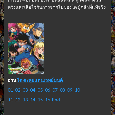
หวังและเสียใจกับการจากไปของได ผู้กล้าที่แท้จริง
อ่าน
ได ตะลุยแดนเวทย์มนต์
01
02
03
04
05
06
07
08
09
10
11
12
13
14
15
16_End