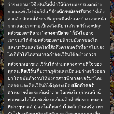
ว่าจะเอามาใช้ เป็นสิ่งที่ทำให้นักรบมังกรแตกต่าง
จากคนทั่วไป นั่นก็คือ
“ ร่างนักรบมังกรปีศาจ ”
ที่เกิด
จากสัญลักษณ์มังกร ที่อยู่บนมือทั้งสองข้าง และหน้า
ผาก ส่องประกายเป็นหนึ่งเดียว แม้ว่าเวิร์นจะปลุก
พลังของตาที่สาม
“ ดวงตาปีศาจ ”
ก็ยังไม่อาจ
เอาชนะได้ ด้วยพลังของดาบนักรบมังกรของได
และบารัน และจิตใจที่สื่อถึงครอบครัวที่จากไปของ
ได ก็ทำให้ไดสามารถกำจัดเวิร์นได้อย่างถาวร
หลังจากเอาชนะเวิร์นได้ ท่ามกลางความดีใจของ
ทุกคน
คิลเวิร์น
ก็ปรากฏตัวและเปิดเผยร่างจริงออก
มา โดยมันทำงานให้มังกรสายฟ้าเวลเซอร์มาโดย
ตลอด และคิลเวิร์นก็ได้จุดระเบิด
ผลึกดำคอร์
อา
หมายที่จะระเบิดทำลายโลกทั้งใบ (ก่อนหน้านี้
พวกของไดได้แช่แข็งระเบิดผลึกดำที่กระจายตาม
ที่ต่างๆมาแล้ว) แต่ไดก็พุ่งเข้าใส่ผลึกดำคอร์อา พา
มันไประเบิดบนท้องฟ้าอันแสนไกล ทุกคนต่างสิ้น