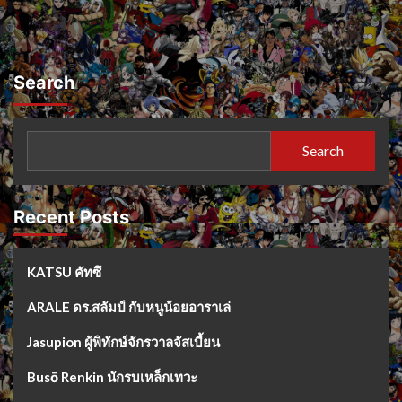
Search
Search
Recent Posts
KATSU คัทซึ
ARALE ดร.สลัมป์ กับหนูน้อยอาราเล่
Jasupion ผู้พิทักษ์จักรวาลจัสเบี้ยน
Busō Renkin นักรบเหล็กเทวะ