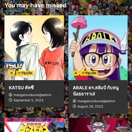
You may have missed
K
การ์ตูนฮิต
A
การ์ตูนฮิต
KATSU คัทซึ
ARALE ดร.สลัมป์ กับหนู
น้อยอาราเล่
mangatoonbook@admin
September 5, 2023
mangatoonbook@admin
August 28, 2023