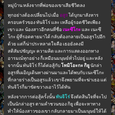
หมู่บ้าน หลังจากที่พ่อของเขาเสียชีวิตลง
ทุกอย่างต้องเปลี่ยนไป เมื่อ
อสูร
ได้บุกมาสังหาร
ครอบครัวของ ทันจิโร่ และ เหลือผู้รอดชีวิตเพียง
เขา และ น้องสาวอีกคนที่ชื่อ
เนะซึโกะ
และ เนะซึ
โกะ ผู้ที่รอดตายมาได้ กลับต้องกลายเป็นอสูรไปอีก
ด้วย แต่ก็น่าประหลาดใจคือ เธอยังคงมี
สติสัมปชัญญะ ความคิด และการแสดงออกทาง
อารมณ์ทุกอย่าง ก็เหมือนมนุษย์ทั่วไปอยู่ และหลัง
จากนั้น ทันจิโร่ ก็ได้ต่อสู้กับ
โทมิโอะกะ กิยู
นักล่า
อสูรที่เผอิญเดินทางผ่านมาและได้พบกับ เนะซึโกะ
ที่กลายร่างเป็นอสูรแล้ว เขาจึงพยามที่จะฆ่าเธอ แต่
ทันจิโร่ก็มาขัดขวางเอาไว้ได้ทัน
หลังจากการต่อสู้ครั้งนั้น
ทันจิโร่
จึงตัดสินใจที่จะไป
เป็นนักล่าอสูร ตามคำชวนของ กิยู เพื่อจะหาทาง
ทำให้น้องสาวของเขา กลับกลายมาเป็นมนุษย์ให้ได้