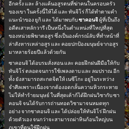
อีกครั้ง และ ล้างแค้นอสูรตนที่ฆ่าคนในครอบครัว
ของเขา ในครั้งนี้ให้ได้ และ ทันจิโร่ ก็ได้ทำตามคำ
แนะนำของ ยูกิ และ ได้มาพบกับ
ซาคอนจิ
ผู้ที่เป็นถึง
อดีตเสาหลักวารี เป็นหนึ่งในตำแหน่งที่ใหญ่ที่สุด
ของหน่วยพิฆาตอสูร ซึ่งเป็นองค์กรณ์ลับ ที่ทำหน้าที่
ล่าสังหารเหล่าอสูร และ คอยปกป้องมนุษย์จากอสูร
มาหลายร้อยปีแล้วด้วยกัน
ซาคอนจิ ได้อบรมสั่งสอน และ คอยฝึกฝนฝีมือให้กับ
ทันจิโร่ ตลอดจนการใช้เพลงดาบ และ ลมปราณ อีก
ทั้ง ยังสามารถสะกดจิตให้ เนซึโกะ อยู่ในระหว่าง
จำศีลเพราะเนื่องจากต้องอดกลั้นความหิวกระหาย
ไม่ให้ทำร้ายมนุษย์ ในที่สุดเค้าก้ได้ฝึกฝนวิชากับ ซา
คอนจิ จนได้รับการถ่านทอดวิชามาจนหมดทุก
อย่าง จากซาคอนจิ และ ได้ปล่อยให้ทันจิโร่ ฝึกฝน
ด้วยตัวเอง จนกว่าจะสามารถผ่าหินก้อนใหญ่บน
ภูเขาที่ตนใช้ฝึกฝน