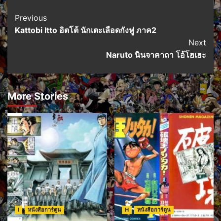
Post
Previous
Kattobi Itto อิตโต้ นักเตะเลือดกังฟู ภาค2
Navigation
Next
Naruto นินจาคาถา โอ้โฮเฮะ
More Stories
I
หนังสือการ์ตูน
H
หนังสือการ์ตูน