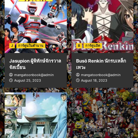
J
การ์ตูนในตำนาน
B
การ์ตูนฮิต
Jasupion ผู้พิทักษ์จักรวาล
Busō Renkin นักรบเหล็ก
จัสเบี้ยน
เทวะ
mangatoonbook@admin
mangatoonbook@admin
August 25, 2023
August 18, 2023