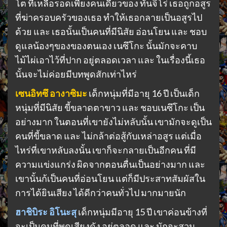
โต ที่เหลือรอดเพียงคนเดียวของ ทันจิโร่ เธอถูกอสูร
ที่ฆ่าครอบครัวของเธอ ทำให้เธอกลายเป็นอสูรไป
ด้วย และ เธอนั้นเป็นคนที่มีนิสัย อ่อนโยน และ ชอบ
ดูแลน้องๆของของตนเอง เนซึโกะ นั้นมักจะคาบ
ไม้ไผ่เอาไว้ที่ปาก อยู่ตลอดเวลา และ ในเรื่องนี้เธอ
นั้นจะไม่ค่อยมีบทพูดสักเท่าไหร่
เซนอิทซึ อางาซิมะ
เด็กหนุ่มที่มีอายุ 16 ปี เป็นเด็ก
หนุ่มที่มีนิสัย ขี้ขลาดตาขาว และ ชอบเนซึโกะ เป็น
อย่างมาก ในตอนที่เขายังไม่หลับนั้น เขามักจะดูเป็น
คนที่ขี้ขลาด และ ไม่กล้าต่อสู้กับเหล่าอสูร แต่เมื่อ
ไหร่ที่เขาหลับลงนั้น เขาก็จะกลายเป็นอีกคน ที่มี
ความแข่งแกร่ง ผิดจากตอนตื่นเป็นอย่างมาก และ
เขานั้นก้เป็นคนที่อ่อนโยน แต่ก็มีประสาทสัมผัสใน
การได้ยินเสียง ได้ดีกว่าคนทั่วไป มากมายนัก
ฮาชิบิระ อิโนะสุ
เด็กหนุ่มมีอายุ 15 ปี เขาค่อนข้างที่
จะเป็นคนที่พูดเสียงดัง อยู่ตลอด และ มักจะสวม