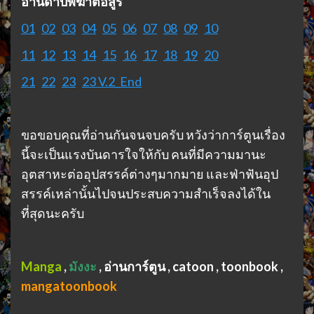
อ่านดาบพิฆาตอสูร
01
02
0
3
04
05
06
07
08
09
10
11
12
13
14
15
16
17
18
19
20
21
22
23
23 V.2_End
ขอขอบคุณที่อ่านกันจนจบครับ หวังว่าการ์ตูนเรื่อง
นี้จะเป็นแรงบันดารใจให้กับ คนที่มีความมานะ
อุตสาหะต่ออุปสรรค์ต่างๆมากมาย และฟ่าฟันอุป
สรรค์เหล่านั้นไปจนประสบความสำเร็จลงได้ใน
ที่สุดนะครับ
Manga
,
มังงะ
,
อ่านการ์ตูน , catoon , toonbook ,
mangatoonbook