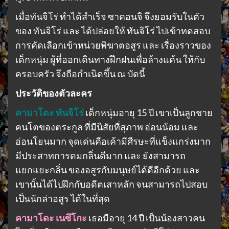
เมื่อทันจิโร่ ทำได้สำเร็จ ซาคอนจิ จึงยอมรับในตัว
ของ ทันจิโร่ และ ได้ปล่อยให้ ทันจิโร่ ไปเข้าทดสอบ
การคัดเลือกเข้าหน่วยพิฆาตอสูร และ เรื่องราวของ
เด็กหนุ่ม ผู้ที่ออกเดินทางฝึกฝนเพื่อล้างแค้น ให้กับ
ครอบครัว จึงถือกำเนิดขึ้น ณ บัดนี้
ประวัติของตัวละคร
คามาโดะ ทันจิโร่
เด็กหนุ่มอายุ 15 ปี เขาเป็นลูกชาย
คนโตของตระกูล ที่มีนิสัยที่สุภาพ อ่อนน้อม และ
อ่อนโยนมาก จุดเด่นคือเค้ามีศีรษะที่แข็งแกร่งมาก
มีประสาทการดมกลิ่นดีมาก และ ยังสามารถ
แยกแยะกลิ่น ของอสูรกับมนุษย์ได้ดีอีกด้วย และ
เขานั้นได้ไปฝึกกับอดีตเสาหลัก จนสามารถไปสอบ
เป็นนักล่าอสูร ได้ในที่สุด
คามาโดะ เนซึโกะ
เธอมีอายุ 14 ปี เป็นน้องสาวคน