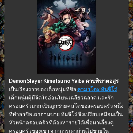
Demon Slayer Kimetsu no Yaiba ดาบพิฆาตอสูร
เป็นเรื่องราวของเด็กหนุ่มที่ชื่อ
คามาโดะ ทันจิโร่
เด็กหนุ่มผู้มีจิตใจอ่อนโยน เฉลียวฉลาด และรัก
ครอบครัวมาก เป็นลูกชายคนโตของครอบครัว หนึ่ง
ที่ทำอาชีพเผาถ่านขาย ทันจิโร่ จึงเปรียบเสมือนเป็น
หัวหน้าครอบครัว ที่ต้องหารายได้เพื่อมาเลี้ยงดู
ครอบครัวของเขา จากการเผาถ่านไปขายใน