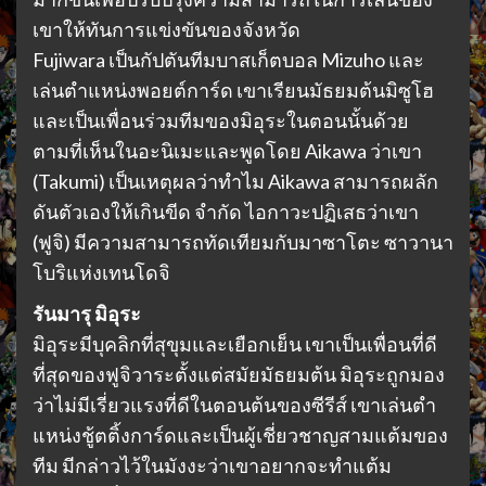
เขาให้ทันการแข่งขันของจังหวัด
Fujiwara เป็นกัปตันทีมบาสเก็ตบอล Mizuho และ
เล่นตำแหน่งพอยต์การ์ด เขาเรียนมัธยมต้นมิซูโฮ
และเป็นเพื่อนร่วมทีมของมิอุระในตอนนั้นด้วย
ตามที่เห็นในอะนิเมะและพูดโดย Aikawa ว่าเขา
(Takumi) เป็นเหตุผลว่าทำไม Aikawa สามารถผลัก
ดันตัวเองให้เกินขีด จำกัด ไอกาวะปฏิเสธว่าเขา
(ฟูจิ) มีความสามารถทัดเทียมกับมาซาโตะ ซาวานา
โบริแห่งเทนโดจิ
รันมารุ มิอุระ
มิอุระมีบุคลิกที่สุขุมและเยือกเย็น เขาเป็นเพื่อนที่ดี
ที่สุดของฟูจิวาระตั้งแต่สมัยมัธยมต้น มิอุระถูกมอง
ว่าไม่มีเรี่ยวแรงที่ดีในตอนต้นของซีรีส์ เขาเล่นตำ
แหน่งชู้ตติ้งการ์ดและเป็นผู้เชี่ยวชาญสามแต้มของ
ทีม มีกล่าวไว้ในมังงะว่าเขาอยากจะทำแต้ม