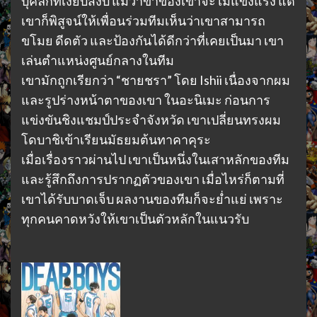
บุคลิกที่เงียบสงบ แม้ว่าขาของเขาจะไม่แข็งแรง แต่
เขาก็พิสูจน์ให้เพื่อนร่วมทีมเห็นว่าเขาสามารถ
ขโมย ดีดตัว และป้องกันได้ดีกว่าที่เคยเป็นมา เขา
เล่นตำแหน่งศูนย์กลางในทีม
เขามักถูกเรียกว่า “ชายชรา” โดย Ishii เนื่องจากผม
และรูปร่างหน้าตาของเขา ในอะนิเมะ ก่อนการ
แข่งขันชิงแชมป์ประจำจังหวัด เขาเปลี่ยนทรงผม
โดบาชิเข้าเรียนมัธยมต้นทาคาคุระ
เมื่อเรื่องราวผ่านไป เขาเป็นหนึ่งในเสาหลักของทีม
และรู้สึกถึงการปรากฏตัวของเขา เมื่อไหร่ก็ตามที่
เขาได้รับบาดเจ็บ ผลงานของทีมก็จะย่ำแย่ เพราะ
ทุกคนคาดหวังให้เขาเป็นตัวหลักในแนวรับ