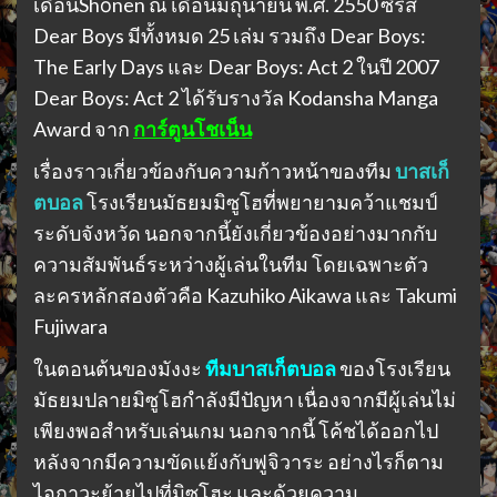
เดือนShōnen ณ เดือนมิถุนายน พ.ศ. 2550 ซีรีส์
Dear Boys มีทั้งหมด 25 เล่ม รวมถึง Dear Boys:
The Early Days และ Dear Boys: Act 2 ในปี 2007
Dear Boys: Act 2 ได้รับรางวัล Kodansha Manga
Award จาก
การ์ตูนโชเน็น
เรื่องราวเกี่ยวข้องกับความก้าวหน้าของทีม
บาสเก็
ตบอล
โรงเรียนมัธยมมิซูโฮที่พยายามคว้าแชมป์
ระดับจังหวัด นอกจากนี้ยังเกี่ยวข้องอย่างมากกับ
ความสัมพันธ์ระหว่างผู้เล่นในทีม โดยเฉพาะตัว
ละครหลักสองตัวคือ Kazuhiko Aikawa และ Takumi
Fujiwara
ในตอนต้นของมังงะ
ทีมบาสเก็ตบอล
ของโรงเรียน
มัธยมปลายมิซูโฮกำลังมีปัญหา เนื่องจากมีผู้เล่นไม่
เพียงพอสำหรับเล่นเกม นอกจากนี้ โค้ชได้ออกไป
หลังจากมีความขัดแย้งกับฟูจิวาระ อย่างไรก็ตาม
ไอกาวะย้ายไปที่มิซูโฮะ และด้วยความ