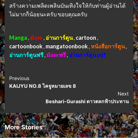
สร้างความเพลิดเพลินบันเทิงใจให้กับท่านผู้อ่านได้
ไม่มากก็น้อยนะครับ ขอบคุณครับ
Manga
,
มังงะ
,
อ่านการ์ตูน
,
cartoon
,
cartoonbook
,
mangatoonbook
,
หนังสือการ์ตูน
,
อ่านการ์ตูนฟรี
,
มังงะฟรี
,
อ่านการ์ตูน pdf
Post
Previous
KAIJYU NO.8 ไคจูหมายเลข 8
Navigation
Next
Beshari-Gurashi ดาวตลกฟ้าประทาน
More Stories