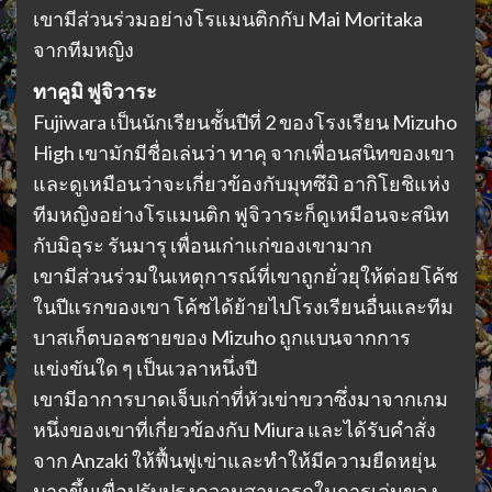
เขามีส่วนร่วมอย่างโรแมนติกกับ Mai Moritaka
จากทีมหญิง
ทาคูมิ ฟูจิวาระ
Fujiwara เป็นนักเรียนชั้นปีที่ 2 ของโรงเรียน Mizuho
High เขามักมีชื่อเล่นว่า ทาคุ จากเพื่อนสนิทของเขา
และดูเหมือนว่าจะเกี่ยวข้องกับมุทซึมิ อากิโยชิแห่ง
ทีมหญิงอย่างโรแมนติก ฟูจิวาระก็ดูเหมือนจะสนิท
กับมิอุระ รันมารุ เพื่อนเก่าแก่ของเขามาก
เขามีส่วนร่วมในเหตุการณ์ที่เขาถูกยั่วยุให้ต่อยโค้ช
ในปีแรกของเขา โค้ชได้ย้ายไปโรงเรียนอื่นและทีม
บาสเก็ตบอลชายของ Mizuho ถูกแบนจากการ
แข่งขันใด ๆ เป็นเวลาหนึ่งปี
เขามีอาการบาดเจ็บเก่าที่หัวเข่าขวาซึ่งมาจากเกม
หนึ่งของเขาที่เกี่ยวข้องกับ Miura และได้รับคำสั่ง
จาก Anzaki ให้ฟื้นฟูเข่าและทำให้มีความยืดหยุ่น
มากขึ้นเพื่อปรับปรุงความสามารถในการเล่นของ