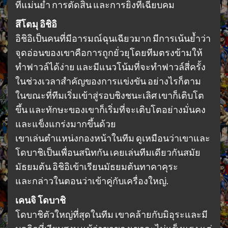
ที่แม่นยำ การตัดสิน และการยิงที่เฉียบคม
สึโตมุ อิชิอิ
อิชิอิเป็นคนที่มีอารมณ์ฉุนเฉียวมาก มีการเน้นย้ำว่า
จุดอ่อนของเขาคือการถูกยั่วยุโดยทีมตรงข้ามให้
ทำฟาวล์ได้ง่าย และมีแนวโน้มที่จะทำฟาวล์สี่ครั้ง
ในช่วงเวลาสำคัญของการแข่งขัน อย่างไรก็ตาม
ในขณะที่ทีมเริ่มเข้าสู่รอบชิงชนะเลิศ เขาก็เติบโต
ขึ้น และทักษะของเขาก็เริ่มที่จะเติบโตอย่างมั่นคง
และแข็งแกร่งมากขึ้นด้วย
เขาเล่นตำแหน่งกองหน้าในทีม ดูเหมือนว่าเขาและ
โดบาชิเป็นเพื่อนสนิทกัน เคยเล่นทีมเดียวกันสมัย
มัธยมต้น อิชิอิเข้าเรียนมัธยมต้นทาคาคุระ
และกล่าวในตอนว่าเข้าคู่กับเครื่องใหญ่.
เคนจิ โดบาชิ
โดบาชิตัวใหญ่ที่สุดในทีม เขาคล้ายกับมิอุระและมี