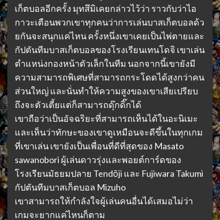
เก็ตบอลอีกครั้ง มุทสึมิเคยกล่าวไว้ว่า ราวกับว่าไอ
กาวะเตือนพวกเขาทุกคนว่าการเล่นบาสเก็ตบอลด้ว
ยกันจะสนุกแค่ไหน ครั้งหนึ่งเขาเคยเป็นไพ่ตายและ
กัปตันทีมบาสเก็ตบอลของโรงเรียนเทนโดจิ เขาเล่น
ตำแหน่งกองหน้าตัวเล็กในทีม นอกจากนี้เขายังมี
ความสามารถพิเศษที่สามารถกระโดดได้สูงกว่าคน
ส่วนใหญ่ และนั่นทำให้ความสูงของเขาเสียเปรียบ
ถึงจะตัวเตี้ยแต่ก็สามารถดุ๊กดิ๊กได้
เขาถือว่าเป็นอัจฉริยะที่สามารถเห็นได้ในอะนิเมะ
และเห็นว่าทักษะของเขาดูเหมือนจะดีขึ้นในทุกเกม
ที่เขาเล่น เขายังเป็นเพื่อนที่ดีที่สุดของ Masato
sawanobori ผู้เล่นดาวรุ่งและพอยต์การ์ดของ
โรงเรียนมัธยมปลาย Tendōji และ Fujiwara Takumi
กัปตันทีมบาสเก็ตบอล Mizuho
เขาสามารถให้กำลังใจผู้เล่นคนอื่นได้เสมอไม่ว่า
เกมจะยากแค่ไหนก็ตาม