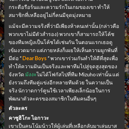
กระตือรือร้นและความรักในเกมของเขา ทำให้
สมาชิกที่เหลืออยู่ไม่กี่คนมีจุดมุ่งหมาย
แม้จะมีความจริงที่ว่ามีเพียงห้าคนเท่านั้น (กล่าวคือ
พวกเขาไม่มีตัวสำรอง) พวกเขาก็สามารถให้โค้ช
ของทีมหญิงเป็นโค้ชได้เช่นกัน ในตอนแรกเธอดู
เข้มงวดมาก แต่ภายหลังก็เผยให้เห็นความผูกพันที่
มีต่อ ”
Dear Boys
” พวกเขาร่วมกันทำให้ดีที่สุดเพื่อ
ทำให้ความฝันเป็นจริงและพาทีมไปสู่จุดสูงสุดของ
จังหวัด
มังงะ
ไม่ได้โฟกัสไปที่ทีม Mizuho เท่านั้น แต่
ยังรวมถึงทีมคู่แข่งอีกหลายทีมด้วย ในความเป็น
จริง นักวาดการ์ตูนใช้เวลาเพียงเล็กน้อยในการ
พัฒนาตัวละครของสมาชิกในทีมคนอื่นๆ
ตัวละคร
คาซูฮิโกะ ไอกาวะ
เขาเป็นคนโน้มน้าวให้ผู้เล่นที่เหลือกลับมาเล่นบาส