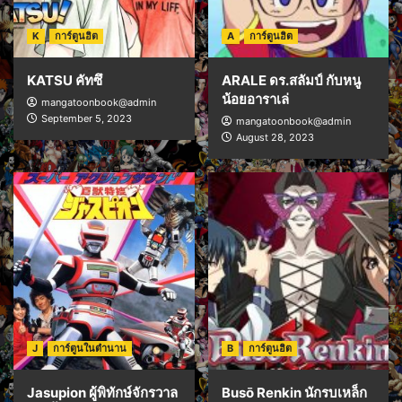
K
การ์ตูนฮิต
A
การ์ตูนฮิต
KATSU คัทซึ
ARALE ดร.สลัมป์ กับหนู
น้อยอาราเล่
mangatoonbook@admin
September 5, 2023
mangatoonbook@admin
August 28, 2023
J
การ์ตูนในตำนาน
B
การ์ตูนฮิต
Jasupion ผู้พิทักษ์จักรวาล
Busō Renkin นักรบเหล็ก