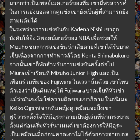
มากกว่าเป็นเพลย์เมคเกอร์ของทีม เขามีพรสวรรค์
ในการแย่งบอลจากคู่แข่ง เขายังเป็นผู้ที่สามารถยิง
สามแต้มได้
ในระหว่างการแข่งขันกับ Kadena Nishi เขาถูก
บังคับให้ยิง 3 พอยน์เตอร์ของ NBA เพื่อช่วยให้
Mizuho ชนะการแข่งขัน น่าเสียดายที่เขาได้รับบาด
เจ็บเนื่องจากการทำฟาวล์โดย Kenta Shimabukuro
จากนั้นเขาก็พักสำหรับการแข่งขันครั้งต่อไป
Miura เข้าเรียนที่ Mizuho Junior High และเป็น
เพื่อนร่วมทีมของ Fujiwara ในเวลานั้นด้วย เขาโทษ
ตัวเองว่าเป็นต้นเหตุให้ Fujiwara บาดเจ็บที่หัวเข่า
แม้ว่ามันจะไม่ใช่ความผิดของเขาก็ตาม ในอนิเมะ
Keiko Ogami จากทีมหญิงดูเหมือนจะปิ๊งเขา
ฟูจิวาระตั้งใจให้มิอุระกลายเป็นผู้เล่นที่น่าเกรงขาม
ตั้งแต่ก่อนเริ่มทัวร์นาเมนต์ เขาต้องการให้มิอุระ
เป็นเหมือนเมื่อก่อน คาดเดาไม่ได้ด้วยการจ่ายบอล