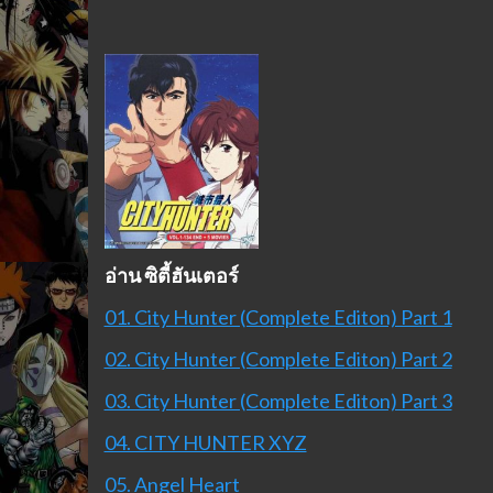
อ่าน ซิตี้ฮันเตอร์
01. City Hunter (Complete Editon) Part 1
02. City Hunter (Complete Editon) Part 2
03. City Hunter (Complete Editon) Part 3
04. CITY HUNTER XYZ
05. Angel Heart