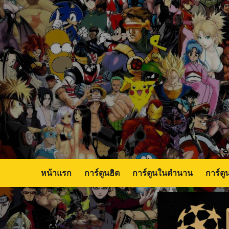
Skip
to
content
หน้าแรก
การ์ตูนฮิต
การ์ตูนในตำนาน
การ์ตู