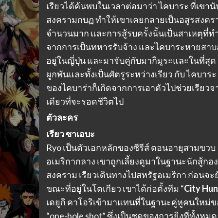
เรียวได้ค้นพบในเวลาต่อมาว่า ไคบาระ ที่เขาน
สงครามกบฏ ทำให้เขาเคยกลายเป็นอสูรสงคร
จำนวนมาก และการสู้รบครั้งนั้นเป็นสาเหตุที
จากการเป็นทหารรับจ้าง และไคบาระหายสาบสูญไป
อยู่ในญี่ปุ่น และมาจับคู่กับมากิมูระและในที่สุด
ผูกพันและทั้งเป็นศัตรูระหว่างเรียว กับ ไคบาระ
ของไคบาร่าก็เกิดจากการเอาตัวไปช่วยเรียวจากฝ
เดียวที่จะรอดชีวิตไป
ตัวละคร
เรียว ซาเอบะ
Ryo เป็นตัวเอกหลักของซีรีส์ ตอนอายุสามขวบ R
อเมริกากลาง เขาถูกเลี้ยงดูมาในฐานะนักสู้กอ
สงคราม เรียวเดินทางไปสหรัฐอเมริกา ก่อนจะย
ขณะที่อยู่ในโตเกียว เขาได้ก่อตั้งทีม “
City Hun
เดยูกิ คาโอริเข้ามาแทนที่ในฐานะคู่หูคนใหม่ของเ
“one-hole shot” ซึ่งเป็นชุดของการยิงที่ทั้งหม