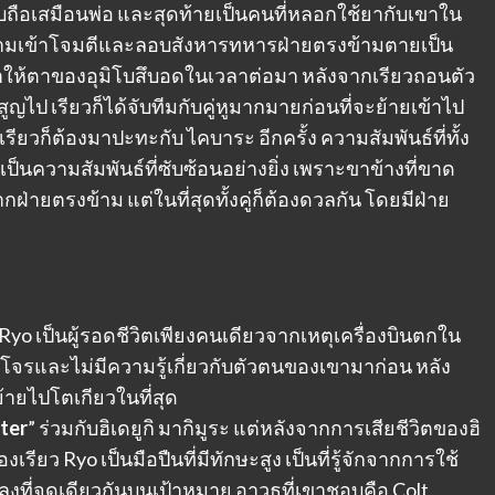
ับถือเสมือนพ่อ และสุดท้ายเป็นคนที่หลอกใช้ยากับเขาใน
ามเข้าโจมตีและลอบสังหารทหารฝ่ายตรงข้ามตายเป็น
่ทำให้ตาของอุมิโบสึบอดในเวลาต่อมา หลังจากเรียวถอนตัว
 เรียวก็ได้จับทีมกับคู่หูมากมายก่อนที่จะย้ายเข้าไป
 เรียวก็ต้องมาปะทะกับ ไคบาระ อีกครั้ง ความสัมพันธ์ที่ทั้ง
 เป็นความสัมพันธ์ที่ซับซ้อนอย่างยิ่ง เพราะขาข้างที่ขาด
่ายตรงข้าม แต่ในที่สุดทั้งคู่ก็ต้องดวลกัน โดยมีฝ่าย
yo เป็นผู้รอดชีวิตเพียงคนเดียวจากเหตุเครื่องบินตกใน
งโจรและไม่มีความรู้เกี่ยวกับตัวตนของเขามาก่อน หลัง
้ายไปโตเกียวในที่สุด
ter
” ร่วมกับฮิเดยูกิ มากิมูระ แต่หลังจากการเสียชีวิตของฮิ
รียว Ryo เป็นมือปืนที่มีทักษะสูง เป็นที่รู้จักจากการใช้
ดลงที่จุดเดียวกันบนเป้าหมาย อาวุธที่เขาชอบคือ Colt