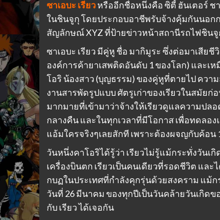
ซาเอบะ เรียว
หรืออีกชื่อหนึ่งคือ ซิตี้ ฮันเตอร์ 
ในชินจูกุ โดยประกอบอาชีพรับจ้างคุ้มกันนอกกฎ
สัญลักษณ์ XYZ ที่ป้ายข่าวหน้าสถานีรถไฟชินจู
ซาเอบะ เรียว มีคู่หู ชื่อ มากิมูระ ซึ่งต่อมาเสียช
องค์การค้ายา​เสพติดอันดับ​ 1 ​ของโลก) และเหม
โอริ น้องสาว (บุญธรรม) ของคู่หูที่ตายไป ควา
งานสารพัดรูปแบบ ศัตรูเก่าของเรียวในสมัยก่
มากมายที่เข้ามาว่าจ้างให้เรียวดูแลความปล
กลางคืน และในทุกเวลาที่มีโอกาส เพื่อทดลองแอ้
แอ้มใครจริงๆเลยสักที เพราะต้องผจญกับค้อน 10
วันหนึ่งคาโอริได้รู้ว่า เรียวไม่รู้แม้กระทั่งวั
เครื่องบินตก เรียวเป็นคนเดียวที่รอดชีวิต และได
กบฏในประเทศที่กำลังคุกรุ่นด้วยสงคราม แม้กระทั่งช
วันที่ 26 มีนาคม ของทุกปีเป็นวันคล้ายวันเกิดขอ
กับ เรียว ได้เจอกัน