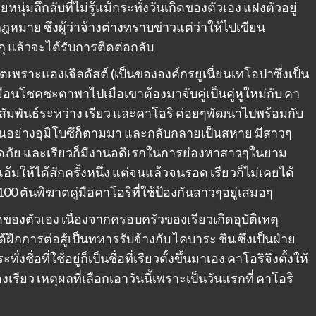
ชายหนุ่มลึกลับที่ไม่รู้แม้กระทั่งวันเกิดของตัวเอง แฝงตัวอยู่
หมาย ซึ่งผู้ว่าจ้างต่างทราบข่าวแต่ว่าให้ไปเขียน
กุ แล้วจะได้รับการติดต่อกลับ
ีวิตเพราะแองเจิลดัสต์ (เป็นขององค์กรยู​เนี่ยนเทโอปา​ซึ่ง​เป็น​
ือนโชคชะตาพาไปเมื่อเขาต้องมาจับคู่เป็นคู่หูใหม่กับ คา
มสัมพันธ์ระหว่าง เรียว และคาโอริ ค่อยๆพัฒนาไปพร้อมกับ
อนอย่างอุมิโบซึก็ตามมา และกลับกลายเป็นสหาย มีสาวๆ
อดภัย และเรียวก็มีงานอดิเรกในการย่องหาสาวๆในยาม
มให้ได้สักครั้งหนึ่ง แต่จนแล้วจนรอด เรียวก็ไม่เคยได้
0 ตันพิฆาตคู่มือคาโอริที่ใช้ป้องกันสาวๆอยู่เสมอๆ
นเกิดของตัวเอง เนื่องจากครอบครัวของเรียวเกิดอุบัติเหตุ
้ฝึกการต่อสู้เป็นทหารรับจ้างกับ ไคบาระ ชิน ซึ่งเป็นฝ่าย
ื่อที่ใช้อยู่ก็เป็นชื่อที่เรียวตั้งขึ้นมาเอง คาโอริจึงตั้งให้
งเรียว เหตุผลที่เลือกเอาวันนี้เพราะเป็นวันแรกที่ คาโอริ