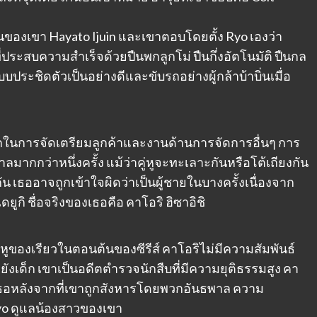
งานของเขา Hayato Ijuin และเขาตอบโดยตั้ง Ryo เองว่า
ที่ประสบความสำเร็จด้วยปืนพกลูกโม่ ปืนกึ่งอัตโนมัติ ปืนกล
แบบประชิดตัวเป็นอย่างดีและขับรถอย่างผู้กล้าบ้าบิ่นเมื่อ
ลักในการจัดเตรียมลูกค้าและงานด้านการจัดการอื่นๆ การ
กกว่าหนึ่งครั้ง แม้ว่าคู่หูจะทะเลาะกันหรือโต้เถียงกัน
กัน เธออาจถูกเข้าใจผิดว่าเป็นผู้ชายในบางครั้งเนื่องจาก
กิ ชื่อจริงของเธอคือ คาโอริ ฮิซาอิชิ
่หูของเรียวในตอนต้นของซีรีส์ คาโอริไม่มีความสัมพันธ์
ยังเด็ก เขาเป็นอดีตตำรวจนักสืบที่มีความยุติธรรมสูง คา
งเธอหลังจากที่เขาถูกสังหารโดยพวกอันธพาล ความ
Ryo ดูแลน้องสาวของเขา