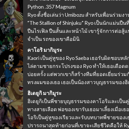
Python .357 Magnum
Ryo ตั้งชื่อเล่นว่า Umibozu สำหรับเพื่อนร่วม
“The Stallion of Shinjuku” Ryo เป็นนักแม่นปืน
ปืนไรเฟิล ปืนสั้นและหน้าไม้ เขารู้จักการต่อสู้
จำเป็น รถของเขาคือมินิ
คาโอริ มากิมูระ
Kaori เป็นคู่หูของ Ryo Saeba เธอรับผิดชอบห
ไล่ตามชายกระโปรงของ Ryo ทำให้เธอเดือดดาลมา
บ่อยครั้ง แต่พวกเขาก็สร้างทีมที่ยอดเยี่ยมร่วม
ทรงผมของเธอ เธอเป็นน้องสาวบุญธรรมของฮิเดยู
ฮิเดยูกิ มากิมูระ
ฮิเดยูกิเป็นพี่ชายบุญธรรมของคาโอริและเป็นคู
ทางสายเลือด พ่อของเขารับเธอมาเลี้ยงเมื่อเธอ
โอริเป็นคู่หูของเรียวและรับบทบาทพี่ชายขอ
ปรารถนาสุดท้ายก่อนที่เขาจะเสียชีวิตคือให้ 