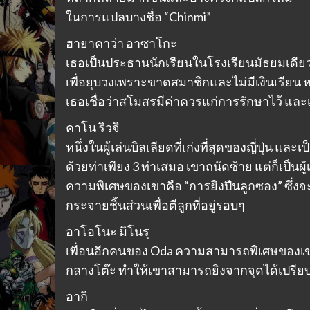
ในการแปลบางชื่อ “Chinmi”
ฮายาคาว่า อาซาโกะ
เธอเป็นประธานนักเรียนในโรงเรียนมัธยมเดียว
เพื่อยุบวงเพราะขาดสมาชิกและไม่มีเงินเรียน
เธอเชื่อว่าสโมสรมีค่าควรแก่การรักษาไว้ และ
คาโน ริวจิ
หนึ่งในผู้เล่นบิลเลียดที่เก่งที่สุดของญี่ปุ่น และเ
ด้วยท่าเพียง 3 ท่าเสมอ เขาถนัดซ้าย แต่ก็เป็นผู้
ความพิเศษของเขาคือ “การยิงปืนลูกซอง” ซึ่งจ
กระจายชิ้นส่วนเพื่อตีลูกที่อยู่รอบๆ
อาโอโนะ มิโนรุ
เพื่อนอีกคนของ Oda ความสามารถพิเศษของเขาคื
กลางโต๊ะ ทำให้เขาสามารถยิงจากจุดได้เปรียบที
อากิ