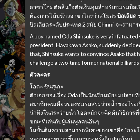
อาซาโกะ ตัดสินใจตัดเงินทุนสำหรับชมรมบิลเลี
ต้องการโน้มน้าวอาซาโกะว่าสโมสร
บิลเลียด
ข
บิลเลียดระดับประเทศ 2 สมัย Chinmi จะสามา
A boy named Oda Shinsuke is very infatuated 
president, Hayakawa Asako, suddenly decided 
that, Shinsuke wants to convince Asako that hi
challenge a two-time former national billiards
ตัวละคร
โอดะ ชินสุเกะ
ตัวเอกของเรื่อง Oda เป็นนักเรียนมัธยมปลายที่หม
สมาชิกคนเดียวของชมรมสระว่ายน้ำของโรงเรีย
น่าทึ่งในสระว่ายน้ำ โอดะมักจะคิดค้นวิธีก
ขณะที่เล่นกับผู้เล่นพูลคนอื่นๆ
ในขั้นต้นความสามารถพิเศษของเขาคือ “กระโดดย
หลากหลายมากขึ้นและบางครั้งก็แปลกใหม่