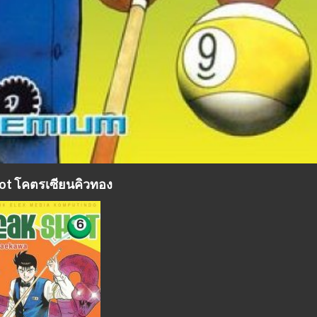
ot โคตรเซียนคิวทอง