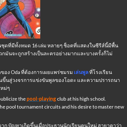
่นชุดที่มีทั้งหมด 16 เล่ม หลายๆ ช็อตที่แสดงในซีรีส์นี้มีพื้น
พวกมันจะถูกสร้างเป็นละครอย่างมากและบางครั้งก็ไม่
าของ Oda ที่ต้องการเผยแพร่ชมรม
เล่นพูล
ที่โรงเรียน
ารปีนขึ้นสู่วงจรการแข่งขันพูลของโอดะ และความปรารถนา
ใหม่ๆ
publicize the
pool-playing
club at his high school.
the pool tournament circuits and his desire to master new
มาก ปัญหาเกิดขึ้นเมื่อประธานนักเรียนคนใหม่ ฮายาคาว่า