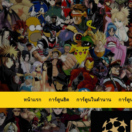
Skip
to
content
หน้าแรก
การ์ตูนฮิต
การ์ตูนในตำนาน
การ์ตู