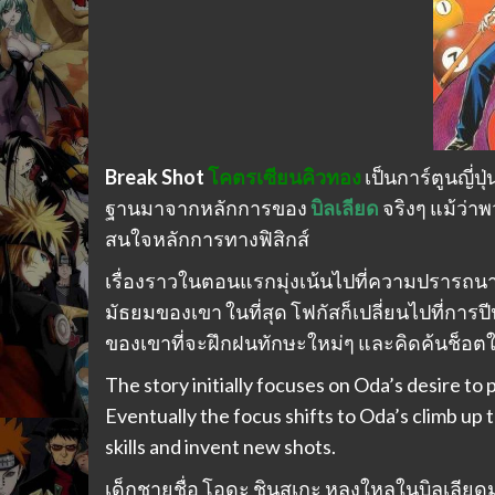
Break Shot
โคตรเซียนคิวทอง
เป็นการ์ตูนญี่ปุ
ฐานมาจากหลักการของ
บิลเลียด
จริงๆ แม้ว่า
สนใจหลักการทางฟิสิกส์
เรื่องราวในตอนแรกมุ่งเน้นไปที่ความปรารถน
มัธยมของเขา ในที่สุด โฟกัสก็เปลี่ยนไปที่ก
ของเขาที่จะฝึกฝนทักษะใหม่ๆ และคิดค้นช็อต
The story initially focuses on Oda’s desire to 
Eventually the focus shifts to Oda’s climb up 
skills and invent new shots.
เด็กชายชื่อ โอดะ ชินสุเกะ หลงใหลในบิลเลียด