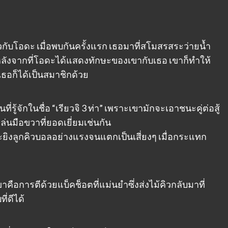
กับโอดะ เมื่อพบกันครั้งแรก เธอมาที่สโมสรสระว่ายน้ำ
 หลังจากที่โอดะได้แสดงทักษะของเขากับเธอ เขาก็ทำให้
เธอก็ได้เป็นสมาชิกด้วย
ป็นที่รู้จักในชื่อ “เรียวจิ 3 ท่า” เพราะเขามักจะเอาชนะคู่ต่อสู้
เล่นมือขวาที่ยอดเยี่ยมเช่นกัน
ะยิงลูกคิวบอลอย่างแรงจนแตกเป็นเสี่ยงๆ เมื่อกระแทก
อการตีด้วยแบ็คช็อตที่แม่นยำซึ่งส่งไม้คิวกลับมาที่
่ดีได้