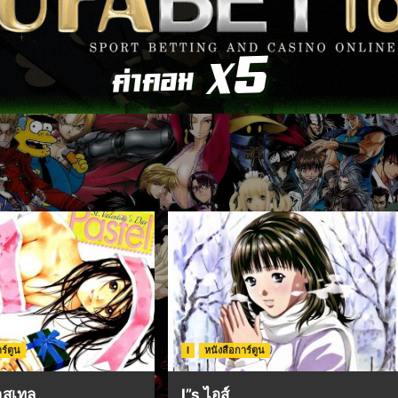
ร์ตูน
I
หนังสือการ์ตูน
าสเทล
I”s ไอส์