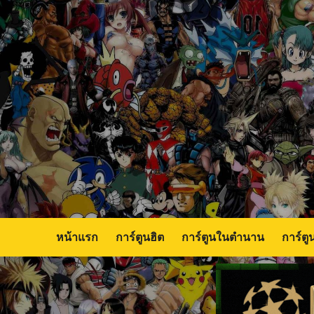
Skip
to
content
หน้าแรก
การ์ตูนฮิต
การ์ตูนในตำนาน
การ์ตู