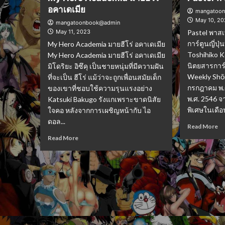
อคาเดเมีย
mangatoo
May 10, 2
mangatoonbook@admin
May 11, 2023
Pastel พาสเ
การ์ตูนญี่ปุ
My Hero Academia มายฮีโร่ อคาเดเมีย
Toshihiko K
My Hero Academia มายฮีโร่ อคาเดเมีย
นิตยสารการ
มิโดริยะ อิซึคุ เป็นชายหนุ่มที่มีความฝัน
Weekly Shōn
ที่จะเป็น ฮีโร่ แม้ว่าจะถูกเพื่อนสมัยเด็ก
กรกฎาคม พ.
ของเขาที่ชอบใช้ความรุนแรงอย่าง
พ.ศ. 2546 จ
Katsuki Bakugo รังแกเพราะขาดนิสัย
พิเศษในเดือ
ใจคอ หลังจากการเผชิญหน้ากับ ไอ
ดอล...
Read More
Read More