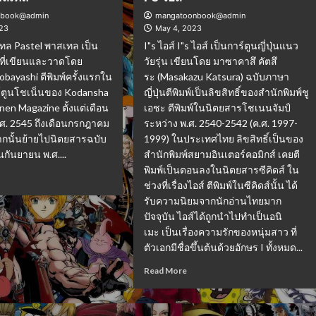
nbook@admin
mangatoonbook@admin
023
May 4, 2023
ทล Pastel พาสเทล เป็น
I"s ไอส์ I"s ไอส์ เป็นการ์ตูนญี่ปุ่นแนว
่นที่เขียนและวาดโดย
วัยรุ่น เขียนโดย มาซาคาสึ คัตสึ
obayashi ตีพิมพ์ครั้งแรกใน
ระ (Masakazu Katsura) ฉบับภาษา
์ตูนโชเน็นของ Kodansha
ญี่ปุ่นตีพิมพ์เป็นลิขสิทธิ์ของสำนักพิมพ์ชู
en Magazine ตั้งแต่เดือน
เอชะ ตีพิมพ์ในนิตยสารโชเนนจัมป์
ศ. 2545 ถึงเดือนกรกฎาคม
ระหว่าง พ.ศ. 2540-2542 (ค.ศ. 1997-
ากนั้นย้ายไปนิตยสารฉบับ
1999) ในประเทศไทย ลิขสิทธิ์เป็นของ
นกันยายน พ.ศ....
สำนักพิมพ์สยามอินเตอร์คอมิกส์ เคยตี
พิมพ์เป็นตอนลงในนิตยสารซีคิดส์ ใน
ช่วงที่เรื่องไอส์ ตีพิมพ์ในซีคิดส์นั้น ได้
รับความนิยมจากนักอ่านไทยมาก
ปัจจุบัน ไอส์ได้ถูกนำไปทำเป็นอนิ
เมะ เป็นเรื่องความรักของหนุ่มสาว ที่
ตัวเอกมีชื่อขึ้นต้นด้วยอักษร I ทั้งหมด...
Read More