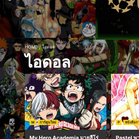
HOME
ไอดอล
ไอดอล
M
การ์ตูนใหม่
P
หนังสือกา
My Hero Academia มายฮีโร่
Pastel พ