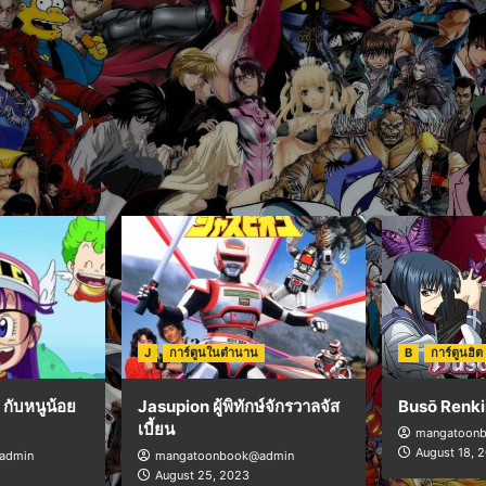
J
การ์ตูนในตำนาน
B
การ์ตูนฮิต
กับหนูน้อย
Jasupion ผู้พิทักษ์จักรวาลจัส
Busō Renki
เบี้ยน
mangatoon
August 18, 
admin
mangatoonbook@admin
August 25, 2023