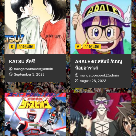
K
การ์ตูนฮิต
A
การ์ตูนฮิต
KATSU คัทซึ
ARALE ดร.สลัมป์ กับหนู
น้อยอาราเล่
mangatoonbook@admin
September 5, 2023
mangatoonbook@admin
August 28, 2023