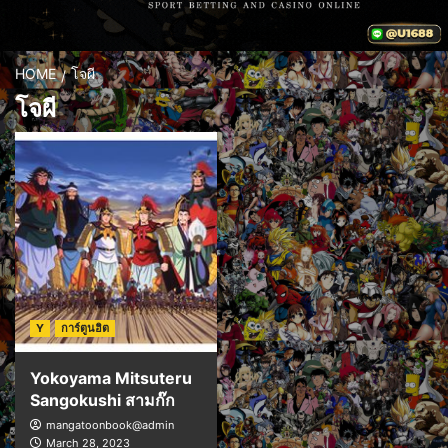
HOME
โจผี
โจผี
Y
การ์ตูนฮิต
Yokoyama Mitsuteru
Sangokushi สามก๊ก
mangatoonbook@admin
March 28, 2023