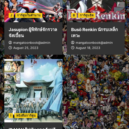
J
การ์ตูนในตำนาน
B
การ์ตูนฮิต
Jasupion ผู้พิทักษ์จักรวาล
Busō Renkin นักรบเหล็ก
จัสเบี้ยน
เทวะ
mangatoonbook@admin
mangatoonbook@admin
August 25, 2023
August 18, 2023
I
หนังสือการ์ตูน