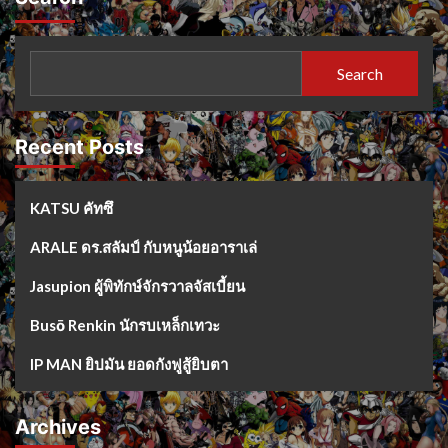
Search
Recent Posts
KATSU คัทซึ
ARALE ดร.สลัมป์ กับหนูน้อยอาราเล่
Jasupion ผู้พิทักษ์จักรวาลจัสเบี้ยน
Busō Renkin นักรบเหล็กเทวะ
IP MAN ยิปมัน ยอดกังฟูสู้ยิบตา
Archives