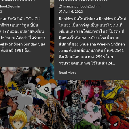
nbook@admin
mangatoonbook@admin
23
April 6, 2023
ยอดรักนักกีฬา TOUCH
Rookies มือใหม่ไฟแรง Rookies มือใหม่
กกีฬา เป็นการ์ตูนญี่ปุ่น
ไฟแรง เป็นการ์ตูนญี่ปุ่นแนวโชเน็นที่
อล ระดับมัธยมปลายที่เขียน
เขียนและวาดโดยมาซาโนริ โมริตะ ตี
Mitsuru Adachi ได้รับการ
พิมพ์ลงในนิตยสารมังงะโชเน็นราย
Weekly Shōnen Sunday ของ
สัปดาห์ของ Shueisha Weekly Shōnen
ั้งแต่ปี 1981 ถึง...
Jump ตั้งแต่เดือนกุมภาพันธ์ พ.ศ. 2541
ถึงเดือนสิงหาคม พ.ศ. 2546 โดย
รวบรวมตอนต่างๆ ไว้ในเล่ม 24...
Read More