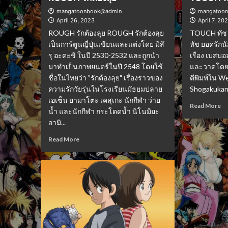
mangatoonbook@admin
mangatoo
April 26, 2023
April 7, 20
ROUGH รักต้องลุย ROUGH รักต้องลุย
TOUCH ทัช 
เป็นการ์ตูนญี่ปุ่นเขียนและแต่งโดย มิสึ
ทัช ยอดรักนั
รุ อะดะชิ ในปี 2530-2532 และถูกนำ
เรื่อง เบสบ
มาทำเป็นภาพยนตร์ในปี 2548 โดยใช้
และวาดโดย 
ชื่อในไทยว่า "รักต้องลุย" เรื่องราวของ
ตีพิมพ์ใน 
ความรักวัยรุ่นในโรงเรียนมัธยมปลาย
Shogakukan ต
เอเซ็น ยามาโตะ เคสุเกะ นักกีฬา ว่าย
Read More
น้ำ และนักกีฬา กระโดดน้ำ นิโนมิยะ
อามิ...
Read More