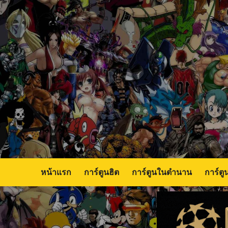
Skip
to
content
หน้าแรก
การ์ตูนฮิต
การ์ตูนในตำนาน
การ์ตู