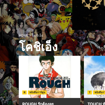
HOME
โคชิเอ็ง
โคชิเอ็ง
R
หนังสือการ์ตูน
T
หนังสือกา
ROUGH รักต้องลุย
TOUCH ทั