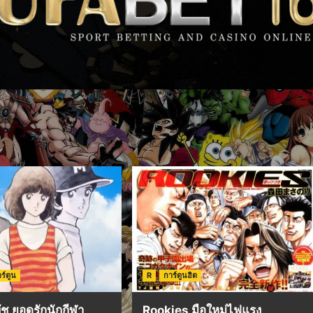
ร์ตูน
R
การ์ตูนฮิต
ช ยอดรักนักกีฬา
Rookies มือใหม่ไฟแรง