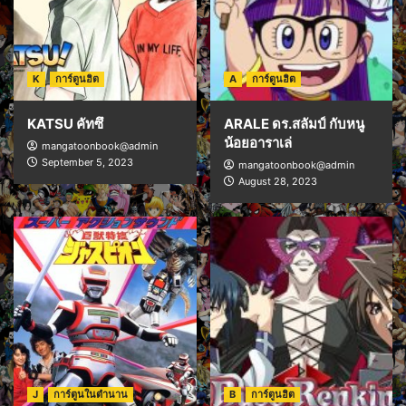
K
การ์ตูนฮิต
A
การ์ตูนฮิต
KATSU คัทซึ
ARALE ดร.สลัมป์ กับหนู
น้อยอาราเล่
mangatoonbook@admin
September 5, 2023
mangatoonbook@admin
August 28, 2023
J
การ์ตูนในตำนาน
B
การ์ตูนฮิต