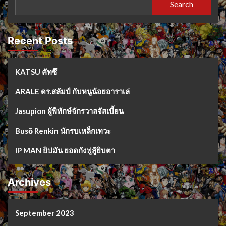
Search
Recent Posts
KATSU คัทซึ
ARALE ดร.สลัมป์ กับหนูน้อยอาราเล่
Jasupion ผู้พิทักษ์จักรวาลจัสเบี้ยน
Busō Renkin นักรบเหล็กเทวะ
IP MAN ยิปมัน ยอดกังฟูสู้ยิบตา
Archives
September 2023