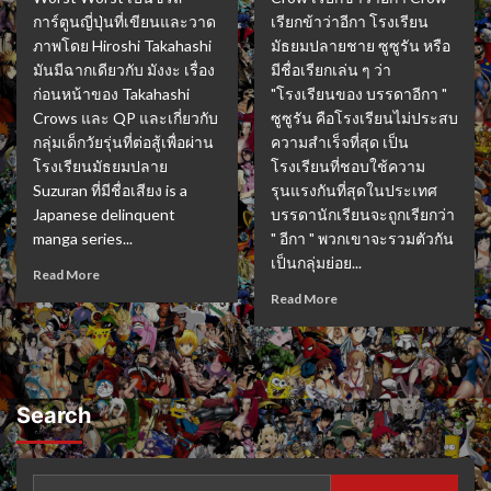
การ์ตูนญี่ปุ่นที่เขียนและวาด
เรียกข้าว่าอีกา โรงเรียน
ภาพโดย Hiroshi Takahashi
มัธยมปลายชาย ซูซูรัน หรือ
มันมีฉากเดียวกับ มังงะ เรื่อง
มีชื่อเรียกเล่น ๆ ว่า
ก่อนหน้าของ Takahashi
"โรงเรียนของ บรรดาอีกา "
Crows และ QP และเกี่ยวกับ
ซูซูรัน คือโรงเรียนไม่ประสบ
กลุ่มเด็กวัยรุ่นที่ต่อสู้เพื่อผ่าน
ความสำเร็จที่สุด เป็น
โรงเรียนมัธยมปลาย
โรงเรียนที่ชอบใช้ความ
Suzuran ที่มีชื่อเสียง is a
รุนแรงกันที่สุดในประเทศ
Japanese delinquent
บรรดานักเรียนจะถูกเรียกว่า
manga series...
" อีกา " พวกเขาจะรวมตัวกัน
เป็นกลุ่มย่อย...
Read More
Read More
Search