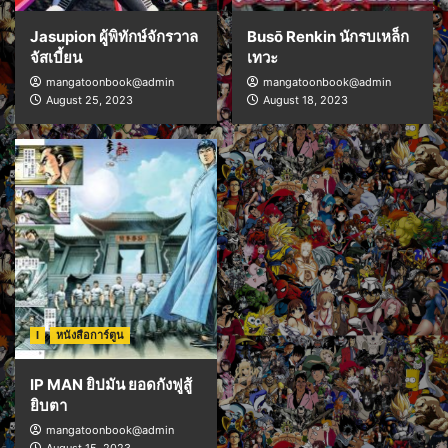
Jasupion ผู้พิทักษ์จักรวาล
Busō Renkin นักรบเหล็ก
จัสเบี้ยน
เทวะ
mangatoonbook@admin
mangatoonbook@admin
August 25, 2023
August 18, 2023
I
หนังสือการ์ตูน
IP MAN ยิปมัน ยอดกังฟูสู้
ยิบตา
mangatoonbook@admin