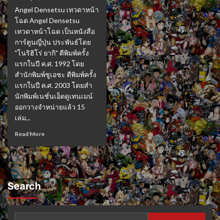
Angel Densetsu เทวดาหน้า
โฉด Angel Densetsu
เทวดาหน้าโฉด เป็นหนังสือ
การ์ตูนญี่ปุ่น ประพันธ์โดย
"โนริฮิโร่ ยากิ" ตีพิมพ์ครั้ง
แรกในปี ค.ศ. 1992 โดย
สำนักพิมพ์ชูเอชะ ตีพิมพ์ครั้ง
แรกในปี ค.ศ. 2003 โดยสำ
นักพิมพ์เนชั่นเอ็ดดูเทนเมน์
ออกวางจำหน่ายแล้ว 15
เล่ม...
Read More
Search