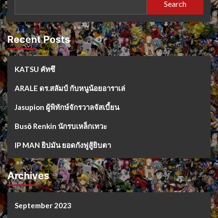
Search
Recent Posts
KATSU คัทซึ
ARALE ดร.สลัมป์ กับหนูน้อยอาราเล่
Jasupion ผู้พิทักษ์จักรวาลจัสเบี้ยน
Busō Renkin นักรบเหล็กเทวะ
IP MAN ยิปมัน ยอดกังฟูสู้ยิบตา
Archives
September 2023