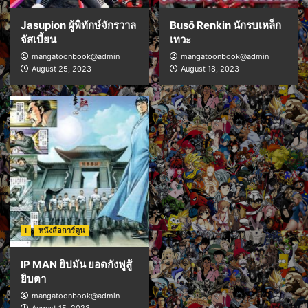
Jasupion ผู้พิทักษ์จักรวาล
Busō Renkin นักรบเหล็ก
จัสเบี้ยน
เทวะ
mangatoonbook@admin
mangatoonbook@admin
August 25, 2023
August 18, 2023
I
หนังสือการ์ตูน
IP MAN ยิปมัน ยอดกังฟูสู้
ยิบตา
mangatoonbook@admin