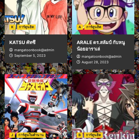
K
การ์ตูนฮิต
A
การ์ตูนฮิต
KATSU คัทซึ
ARALE ดร.สลัมป์ กับหนู
น้อยอาราเล่
mangatoonbook@admin
September 5, 2023
mangatoonbook@admin
August 28, 2023
J
การ์ตูนในตำนาน
B
การ์ตูนฮิต