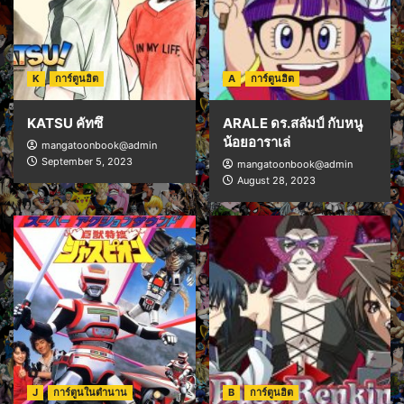
K
การ์ตูนฮิต
A
การ์ตูนฮิต
KATSU คัทซึ
ARALE ดร.สลัมป์ กับหนู
น้อยอาราเล่
mangatoonbook@admin
September 5, 2023
mangatoonbook@admin
August 28, 2023
J
การ์ตูนในตำนาน
B
การ์ตูนฮิต