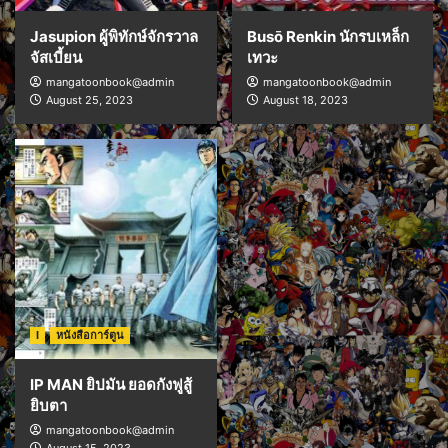
Jasupion ผู้พิทักษ์จักรวาล
Busō Renkin นักรบเหล็ก
จัสเบี้ยน
เทวะ
mangatoonbook@admin
mangatoonbook@admin
August 25, 2023
August 18, 2023
I
หนังสือการ์ตูน
IP MAN ยิปมัน ยอดกังฟูสู้
ยิบตา
mangatoonbook@admin