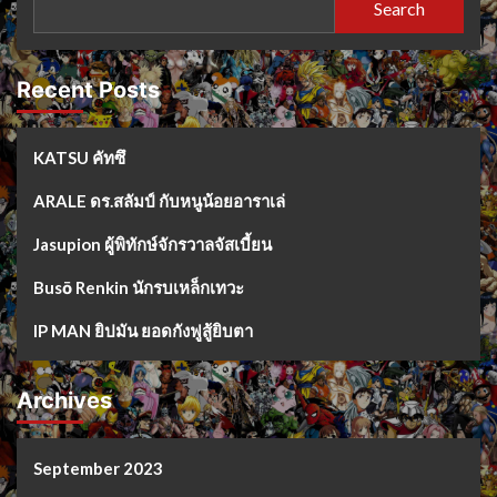
Search
Recent Posts
KATSU คัทซึ
ARALE ดร.สลัมป์ กับหนูน้อยอาราเล่
Jasupion ผู้พิทักษ์จักรวาลจัสเบี้ยน
Busō Renkin นักรบเหล็กเทวะ
IP MAN ยิปมัน ยอดกังฟูสู้ยิบตา
Archives
September 2023