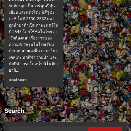
รักต้องลุย เป็นการ์ตูนญี่ปุ่น
เขียนและแต่งโดย มิสึรุ อะ
ดะชิ ในปี 2530-2532 และ
ถูกนำมาทำเป็นภาพยนตร์ใน
ปี 2548 โดยใช้ชื่อในไทยว่า
"รักต้องลุย" เรื่องราวของ
ความรักวัยรุ่นในโรงเรียน
มัธยมปลายเอเซ็น ยามาโตะ
เคสุเกะ นักกีฬา ว่ายน้ำ และ
นักกีฬา กระโดดน้ำ นิโนมิยะ
อามิ...
Read More
Search