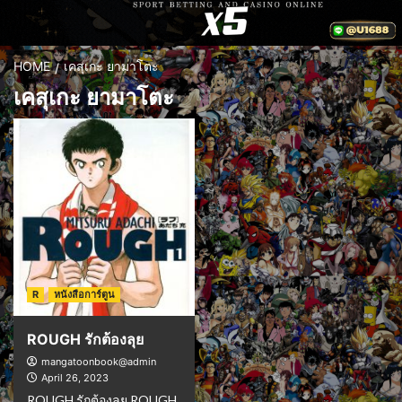
HOME
เคสุเกะ ยามาโตะ
เคสุเกะ ยามาโตะ
R
หนังสือการ์ตูน
ROUGH รักต้องลุย
mangatoonbook@admin
April 26, 2023
ROUGH รักต้องลุย ROUGH