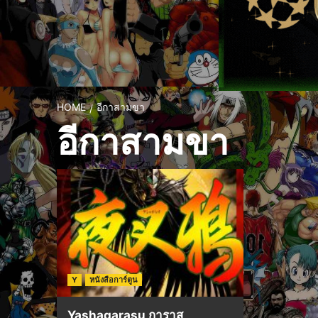
HOME
อีกาสามขา
อีกาสามขา
Y
หนังสือการ์ตูน
Yashagarasu การาสุ