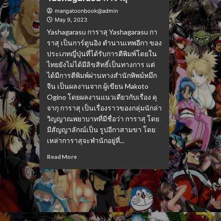
mangatoonbook@admin
May 9, 2023
Yashagarasu การาสุ Yashagarasu กา
ราสุ เป็นการ์ตูนอิง ตำนานเทพอีกา ของ
ประเภทญี่ปุ่นที่ได้รับการตีพิมพ์โดยใน
ไทยยังไม่ได้มีลิขสิทธิ์เป็นทางการ แต่
ได้มีการตีพิมพ์ผ่านทางสำนักพิพม์หมึก
จีน เป็นผลงานจาก ผู้เขียน Makoto
Ogino โดยผลงานแนวเดียวกับเรื่อง คุ
จากุ การาสุ เป็นเรื่องราวของกลุ่มนักล่า
วิญญาณพยาบาทที่มีชื่อว่า การาสุ โดย
มีสัญญาลักณ์เป็น รูปอีกาสามขา โดย
เหล่าการาสุจะพำนักอยู่ที่...
Read More