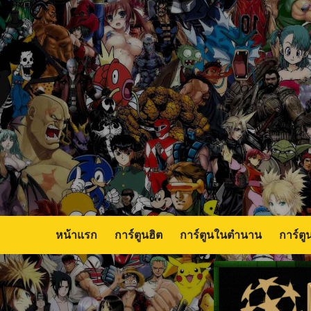
Skip
to
content
หน้าแรก
การ์ตูนฮิต
การ์ตูนในตำนาน
การ์ตู