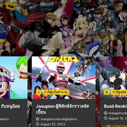
J
การ์ตูนในตำนาน
B
การ์ตูนฮิต
กับหนูน้อย
Jasupion ผู้พิทักษ์จักรวาลจัส
Busō Renki
เบี้ยน
mangatoon
August 18, 
admin
mangatoonbook@admin
August 25, 2023