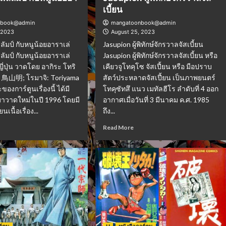
เบี้ยน
nbook@admin
mangatoonbook@admin
 2023
August 25, 2023
ัมป์ กับหนูน้อยอาราเล่
Jasupion ผู้พิทักษ์จักรวาลจัสเบี้ยน
ัมป์ กับหนูน้อยอาราเล่
Jasupion ผู้พิทักษ์จักรวาลจัสเบี้ยน หรือ
ญี่ปุ่น วาดโดย อากิระ โทริ
เคียวจูโทคุโซ จัสเปี้ยน หรือ มือปราบ
่น: 鳥山明; โรมาจิ: Toriyama
สัตว์ประหลาดจัสเปี้ยน เป็นภาพยนตร์
ของการ์ตูนเรื่องนี้ ได้มี
โทคุซัทสึ แนว เมทัลฮีโร ลำดับที่ 4 ออก
าวาดใหม่ในปี 1996 โดยมี
อากาศเมื่อวันที่ 3 มีนาคม ค.ศ. 1985
นเนื้อเรื่อง...
ถึง...
Read More