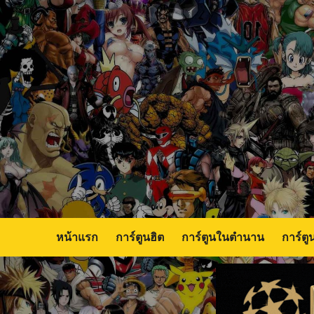
Skip
to
content
หน้าแรก
การ์ตูนฮิต
การ์ตูนในตำนาน
การ์ตู