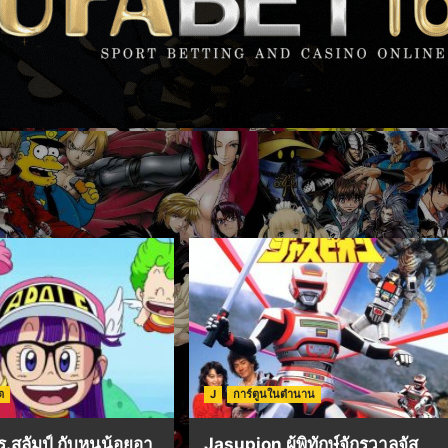
ต
J
การ์ตูนในตำนาน
สลัมป์ กับหนูน้อยอา
Jasupion ผู้พิทักษ์จักรวาลจัส