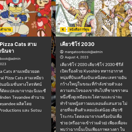
ในตำนาน
K
หนังสือการ์ตูน
Pizza Cats สาม
เคียวชิโร่ 2030
ดนินจา
mangatoonbook@admin
August 4, 2023
nbook@admin
2023
เคียวชิโร่ 2030 เคียวชิโร่ 2030 ซีรีส์
เปิดเรื่องด้วย Kyoshiro ทหารอากาศ
za Cats สามเหมียวยอด
หนุ่มที่บินเครื่องบินเหนือทะเลทรายอัน
ai Pizza Cats สามเหมียว
กว้างใหญ่ในขณะที่กำลังช่วยตัวเอง
็นอนิเมชั่นทางโทรทัศน์
ความสนใจของเขาหันไปที่ชายชราคน
ที่ดัดแปลงมาจากอะนิเมะซี
หนึ่งซึ่งดูเหมือนจะไล่ตามและน่าจะ
o Ninden Teyandee ตำนาน
ทำร้ายหญิงสาวผมบลอนด์แสนสวย ไม่
eyandee ผลิตโดย
อายที่จะตื่นตัวเลยแม้แต่น้อย เคียวชิ
Productions และ Sotsu
โระกระโดดลงมาจากเครื่องบินเพื่อ
ช่วย (หรืออาจเข้าร่วมด้วย) เพียงเพื่อจะ
พบว่าฉากนั้นเป็นเพียงภาพลวงตา ใน