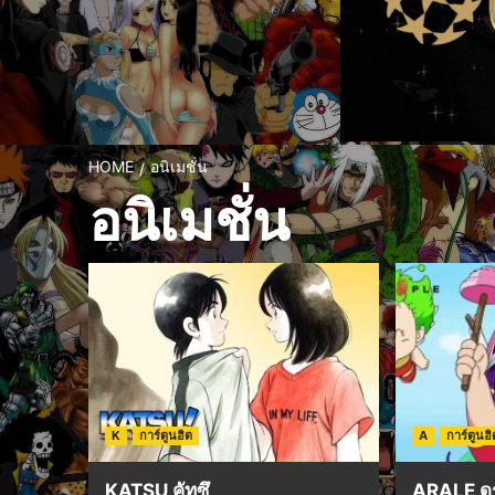
HOME
อนิเมชั่น
อนิเมชั่น
K
การ์ตูนฮิต
A
การ์ตูนฮิ
KATSU คัทซึ
ARALE ดร.