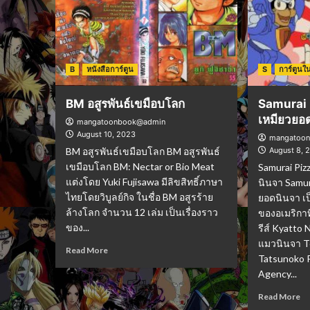
B
หนังสือการ์ตูน
S
การ์ตูน
BM อสูรพันธ์เขมือบโลก
Samurai 
เหมียวยอ
mangatoonbook@admin
August 10, 2023
mangatoo
BM อสูรพันธ์เขมือบโลก BM อสูรพันธ์
August 8, 
เขมือบโลก BM: Nectar or Bio Meat
Samurai Piz
แต่งโดย Yuki Fujisawa มีลิขสิทธิ์ภาษา
นินจา Samur
ไทยโดยวิบูลย์กิจ ในชื่อ BM อสูรร้าย
ยอดนินจา เป
ล้างโลก จำนวน 12 เล่ม เป็นเรื่องราว
ของอเมริกา
ของ...
รีส์ Kyatt
แมวนินจา T
Read More
Tatsunoko 
Agency...
Read More