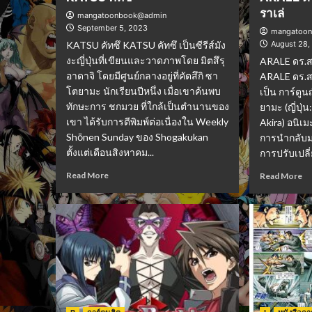
ราเล่
mangatoonbook@admin
September 5, 2023
mangatoo
KATSU คัทซึ KATSU คัทซึ เป็นซีรีส์มัง
August 28,
งะญี่ปุ่นที่เขียนและวาดภาพโดย มิตสึรุ
ARALE ดร.สล
อาดาจิ โดยมีศูนย์กลางอยู่ที่คัตสึกิ ซา
ARALE ดร.สล
โตยามะ นักเรียนปีหนึ่ง เมื่อเขาค้นพบ
เป็น การ์ตูน
ทักษะการ ชกมวย ที่ใกล้เป็นตำนานของ
ยามะ (ญี่ปุ
เขา ได้รับการตีพิมพ์ต่อเนื่องใน Weekly
Akira) อนิเมะ
Shōnen Sunday ของ Shogakukan
การนำกลับม
ตั้งแต่เดือนสิงหาคม...
การปรับเปลี่ย
Read More
Read More