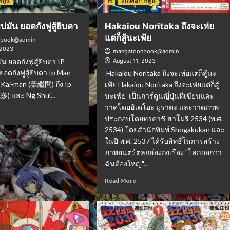
ร์ตูน
H
หนังสือการ์ตูน
ปมัน ยอดกังฟูสู้ยิบตา
Hakaiou Noritaka ถึงจะเห่ย
แต่ก็สู้นะเฟ้ย
nbook@admin
 2023
mangatoonbook@admin
น ยอดกังฟูสู้ยิบตา IP
August 11, 2023
ยอดกังฟูสู้ยิบตา Ip Man
Hakaiou Noritaka ถึงจะเห่ยแต่ก็สู้นะ
Ip Kai-man (葉繼問) ถึง Ip
เฟ้ย Hakaiou Noritaka ถึงจะเห่ยแต่ก็สู้
多) และ Ng Shui...
นะเฟ้ย เป็นการ์ตูนญี่ปุ่นที่เขียนและ
วาดโดยฮิเดโอะ มูราตะ และวาดภาพ
ประกอบโดยทาคาชิ ฮาโมริ 2534 (พ.ศ.
2534) โดยสำนักพิมพ์ Shogakukan และ
ในปี พ.ศ. 2537 ได้รับสิทธิ์ในการสร้าง
ภาพยนตร์ตลกฮ่องกงเรื่อง "โลกบอกว่า
ฉันต้องใหญ่"...
Read More