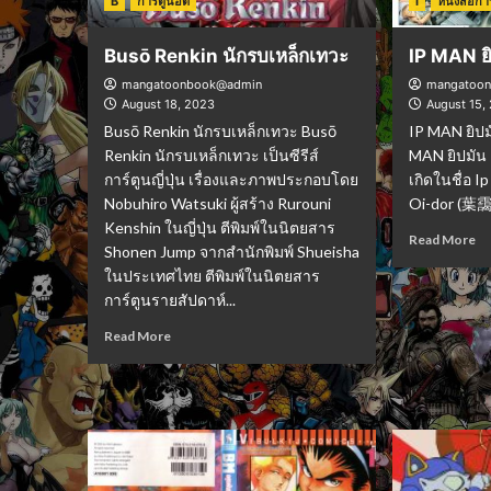
B
การ์ตูนฮิต
I
หนังสือกา
Busō Renkin นักรบเหล็กเทวะ
IP MAN ยิ
mangatoonbook@admin
mangatoo
August 18, 2023
August 15,
Busō Renkin นักรบเหล็กเทวะ Busō
IP MAN ยิปมั
Renkin นักรบเหล็กเทวะ เป็นซีรีส์
MAN ยิปมัน 
การ์ตูนญี่ปุ่น เรื่องและภาพประกอบโดย
เกิดในชื่อ 
Nobuhiro Watsuki ผู้สร้าง Rurouni
Oi-dor (葉靄
Kenshin ในญี่ปุ่น ตีพิมพ์ในนิตยสาร
Read More
Shonen Jump จากสำนักพิมพ์ Shueisha
ในประเทศไทย ตีพิมพ์ในนิตยสาร
การ์ตูนรายสัปดาห์...
Read More