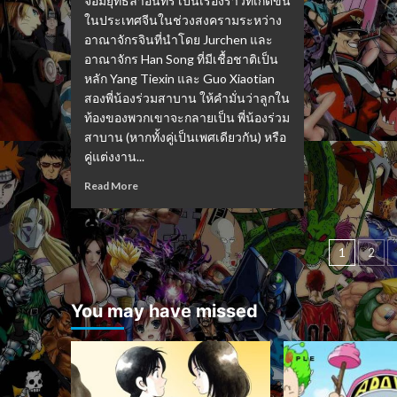
จอมยุทธ์ล่าอินทรี เป็นเรื่องราวที่เกิดขึ้น
ในประเทศจีนในช่วงสงครามระหว่าง
อาณาจักรจินที่นำโดย Jurchen และ
อาณาจักร Han Song ที่มีเชื้อชาติเป็น
หลัก Yang Tiexin และ Guo Xiaotian
สองพี่น้องร่วมสาบาน ให้คำมั่นว่าลูกใน
ท้องของพวกเขาจะกลายเป็น พี่น้องร่วม
สาบาน (หากทั้งคู่เป็นเพศเดียวกัน) หรือ
คู่แต่งงาน...
Read More
Post
1
2
pagin
You may have missed