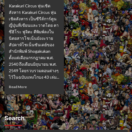
Karakuri Circus หุ่นเชิด
สังหาร Karakuri Circus หุ่น
เชิดสังหาร เป็นซีรีส์การ์ตูน
ญี่ปุ่นที่เขียนและวาดโดย คา
ซึฮิโระ ฟูจิตะ ตีพิมพ์ลงใน
นิตยสารโชเน็นมังงะราย
สัปดาห์โชเน็นซันเดย์ของ
สำนักพิมพ์ Shogakukan
ตั้งแต่เดือนกรกฎาคม พ.ศ.
2540 ถึงเดือนมิถุนายน พ.ศ.
2549 โดยรวบรวมตอนต่างๆ
ไว้ในฉบับแทงโกบง 43 เล่ม...
Read More
Search