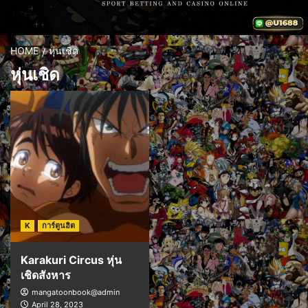
HOME
หุ่นเชิด
หุ่นเชิด
K
การ์ตูนฮิต
Karakuri Circus หุ่น
เชิดสังหาร
mangatoonbook@admin
April 28, 2023