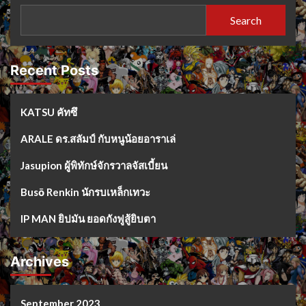
Search
Recent Posts
KATSU คัทซึ
ARALE ดร.สลัมป์ กับหนูน้อยอาราเล่
Jasupion ผู้พิทักษ์จักรวาลจัสเบี้ยน
Busō Renkin นักรบเหล็กเทวะ
IP MAN ยิปมัน ยอดกังฟูสู้ยิบตา
Archives
September 2023