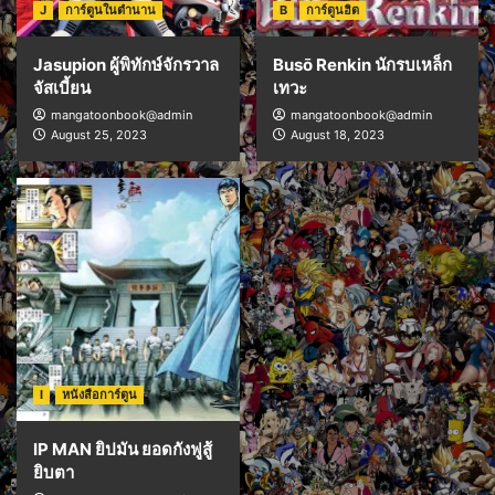
J
การ์ตูนในตำนาน
B
การ์ตูนฮิต
Jasupion ผู้พิทักษ์จักรวาล
Busō Renkin นักรบเหล็ก
จัสเบี้ยน
เทวะ
mangatoonbook@admin
mangatoonbook@admin
August 25, 2023
August 18, 2023
I
หนังสือการ์ตูน
IP MAN ยิปมัน ยอดกังฟูสู้
ยิบตา