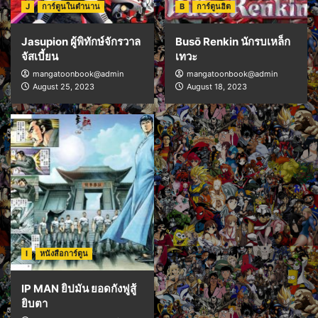
J
การ์ตูนในตำนาน
B
การ์ตูนฮิต
Jasupion ผู้พิทักษ์จักรวาล
Busō Renkin นักรบเหล็ก
จัสเบี้ยน
เทวะ
mangatoonbook@admin
mangatoonbook@admin
August 25, 2023
August 18, 2023
I
หนังสือการ์ตูน
IP MAN ยิปมัน ยอดกังฟูสู้
ยิบตา