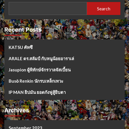
Search
Recent Posts
KATSU คัทซึ
ARALE ดร.สลัมป์ กับหนูน้อยอาราเล่
Jasupion ผู้พิทักษ์จักรวาลจัสเบี้ยน
Busō Renkin นักรบเหล็กเทวะ
IP MAN ยิปมัน ยอดกังฟูสู้ยิบตา
Archives
September 2023