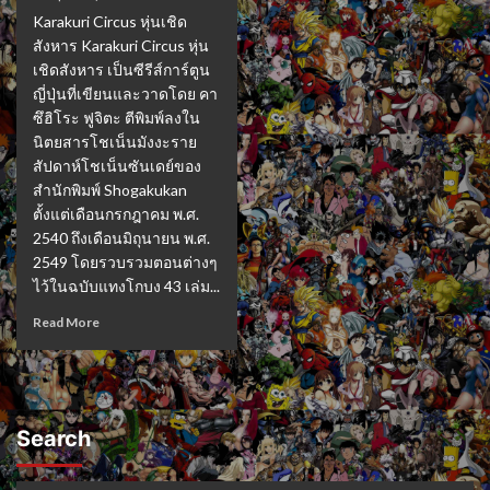
Karakuri Circus หุ่นเชิด
สังหาร Karakuri Circus หุ่น
เชิดสังหาร เป็นซีรีส์การ์ตูน
ญี่ปุ่นที่เขียนและวาดโดย คา
ซึฮิโระ ฟูจิตะ ตีพิมพ์ลงใน
นิตยสารโชเน็นมังงะราย
สัปดาห์โชเน็นซันเดย์ของ
สำนักพิมพ์ Shogakukan
ตั้งแต่เดือนกรกฎาคม พ.ศ.
2540 ถึงเดือนมิถุนายน พ.ศ.
2549 โดยรวบรวมตอนต่างๆ
ไว้ในฉบับแทงโกบง 43 เล่ม...
Read More
Search