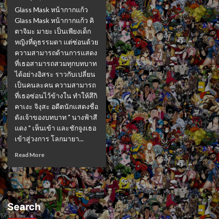
Glass Mask หน้ากากแก้ว
Glass Mask หน้ากากแก้ว คิ
ตาจิมะ มายะ เป็นเพียงเด็ก
หญิงที่ดูธรรมดา แต่ซ่อนด้วย
ความสามารถด้านการแสดง
ที่เธอสามารถสวมทุกบทบาท
ได้อย่างอิสระ ราวกับเปลี่ยน
เป็นคนละคน ความสามารถ
ที่เธอซ่อนไว้ข้างใน ทำให้สึกิ
คาเงะ จิงุสะ อดีตนักแสดงชื่อ
ดังเจ้าของบทบาท " นางฟ้าสี
แดง " เห็นเข้า และชักจูงเธอ
เข้าสู่วงการ โลกมายา...
Read More
Search