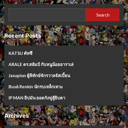
Search
Recent Posts
KATSU คัทซึ
ARALE ดร.สลัมป์ กับหนูน้อยอาราเล่
Jasupion ผู้พิทักษ์จักรวาลจัสเบี้ยน
Busō Renkin นักรบเหล็กเทวะ
IP MAN ยิปมัน ยอดกังฟูสู้ยิบตา
Archives