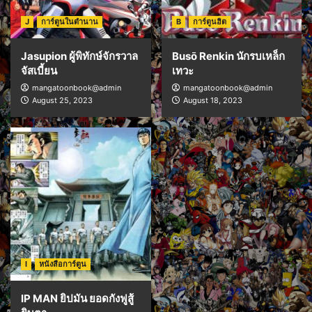
J
การ์ตูนในตำนาน
B
การ์ตูนฮิต
Jasupion ผู้พิทักษ์จักรวาล
Busō Renkin นักรบเหล็ก
จัสเบี้ยน
เทวะ
mangatoonbook@admin
mangatoonbook@admin
August 25, 2023
August 18, 2023
I
หนังสือการ์ตูน
IP MAN ยิปมัน ยอดกังฟูสู้