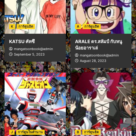
K
การ์ตูนฮิต
A
การ์ตูนฮิต
KATSU คัทซึ
ARALE ดร.สลัมป์ กับหนู
น้อยอาราเล่
mangatoonbook@admin
September 5, 2023
mangatoonbook@admin
August 28, 2023
J
การ์ตูนในตำนาน
B
การ์ตูนฮิต