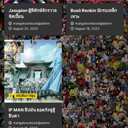
Jasupion ผู้พิทักษ์จักรวาล
Busō Renkin นักรบเหล็ก
จัสเบี้ยน
เทวะ
mangatoonbook@admin
mangatoonbook@admin
August 25, 2023
August 18, 2023
I
หนังสือการ์ตูน
IP MAN ยิปมัน ยอดกังฟูสู้
ยิบตา
mangatoonbook@admin