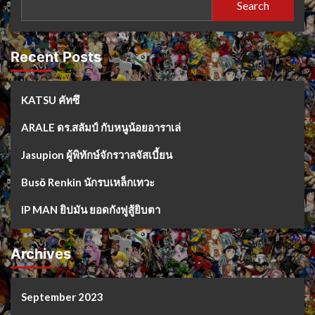
Search
Recent Posts
KATSU คัทซึ
ARALE ดร.สลัมป์ กับหนูน้อยอาราเล่
Jasupion ผู้พิทักษ์จักรวาลจัสเบี้ยน
Busō Renkin นักรบเหล็กเทวะ
IP MAN ยิปมัน ยอดกังฟูสู้ยิบตา
Archives
September 2023