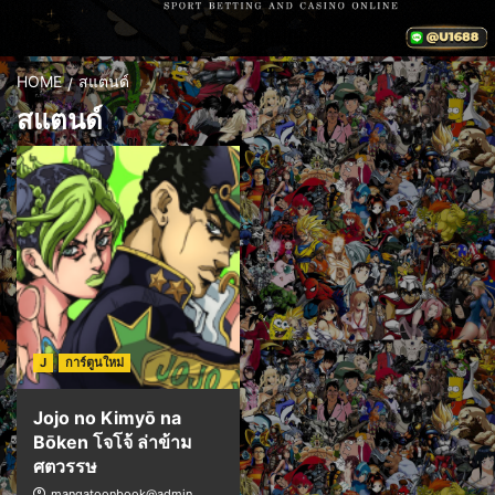
HOME
สแตนด์
สแตนด์
J
การ์ตูนใหม่
Jojo no Kimyō na
Bōken โจโจ้ ล่าข้าม
ศตวรรษ
mangatoonbook@admin