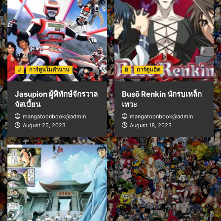
J
การ์ตูนในตำนาน
B
การ์ตูนฮิต
Jasupion ผู้พิทักษ์จักรวาล
Busō Renkin นักรบเหล็ก
จัสเบี้ยน
เทวะ
mangatoonbook@admin
mangatoonbook@admin
August 25, 2023
August 18, 2023