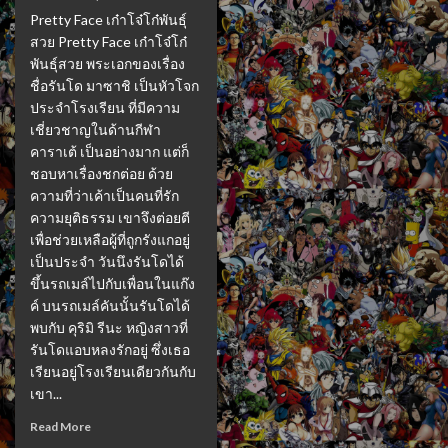
Pretty Face เก๋าโจ๋โก๋พันธุ์
สวย Pretty Face เก๋าโจ๋โก๋
พันธุ์สวย พระเอกของเรื่อง
ชื่อรันโด มาซาชิ เป็นหัวโจก
ประจำโรงเรียน ที่มีความ
เชี่ยวชาญในด้านกีฬา
คาราเต้ เป็นอย่างมาก แต่ก็
ชอบหาเรื่องชกต่อย ด้วย
ความที่ว่าเค้าเป็นคนที่รัก
ความยุติธรรม เขาจึงต่อยตี
เพื่อช่วยเหลือผู้ที่ถูกรังแกอยู่
เป็นประจำ วันนึงรันโดได้
ขึ้นรถเมล์ไปกับเพื่อนในแก๊ง
ค์ บนรถเมล์คันนั้นรันโดได้
พบกับ คุริมิ รีนะ หญิงสาวที่
รันโดแอบหลงรักอยู่ ซึ่งเธอ
เรียนอยู่โรงเรียนเดียวกันกับ
เขา...
Read More