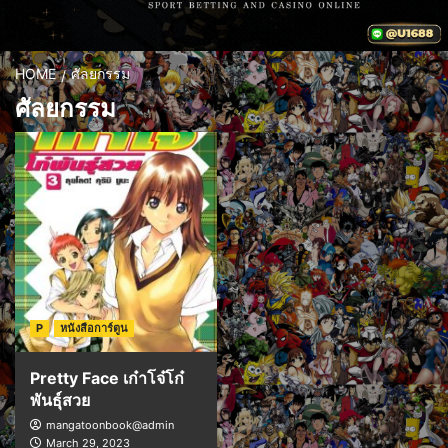
HOME
ศัลยกรรม
ศัลยกรรม
P
หนังสือการ์ตูน
Pretty Face เก๋าโจ๋โก๋
พันธุ์สวย
mangatoonbook@admin
March 29, 2023