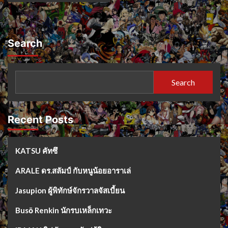
Search
Search
Recent Posts
KATSU คัทซึ
ARALE ดร.สลัมป์ กับหนูน้อยอาราเล่
Jasupion ผู้พิทักษ์จักรวาลจัสเบี้ยน
Busō Renkin นักรบเหล็กเทวะ