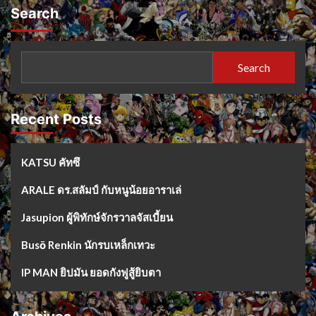
Search
Search
Recent Posts
KATSU คัทซึ
ARALE ดร.สลัมป์ กับหนูน้อยอาราเล่
Jasupion ผู้พิทักษ์จักรวาลจัสเบี้ยน
Busō Renkin นักรบเหล็กเทวะ
IP MAN ยิปมัน ยอดกังฟูสู้ยิบตา