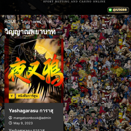
HOME
วิญญาณพยาบาท
วิญญาณพยาบาท
Y
หนังสือการ์ตูน
Yashagarasu การาสุ
mangatoonbook@admin
May 9, 2023
Yashagarasu การาสุ