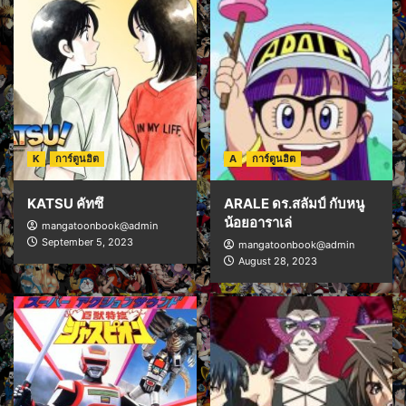
K
การ์ตูนฮิต
A
การ์ตูนฮิต
KATSU คัทซึ
ARALE ดร.สลัมป์ กับหนู
น้อยอาราเล่
mangatoonbook@admin
September 5, 2023
mangatoonbook@admin
August 28, 2023