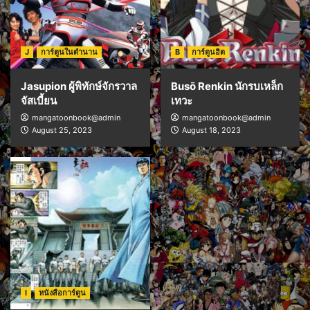
J
การ์ตูนในตำนาน
B
การ์ตูนฮิต
Jasupion ผู้พิทักษ์จักรวาล
Busō Renkin นักรบเหล็ก
จัสเบี้ยน
เทวะ
mangatoonbook@admin
mangatoonbook@admin
August 25, 2023
August 18, 2023
I
หนังสือการ์ตูน