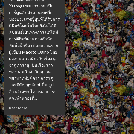
Yashagarasu การาสุ เป็น
การ์ตูนอิง ตำนานเทพอีกา
ของประเภทญี่ปุ่นที่ได้รับการ
ตีพิมพ์โดยในไทยยังไม่ได้มี
ลิขสิทธิ์เป็นทางการ แต่ได้มี
การตีพิมพ์ผ่านทางสำนัก
พิพม์หมึกจีน เป็นผลงานจาก
ผู้เขียน Makoto Ogino โดย
ผลงานแนวเดียวกับเรื่อง คุ
จากุ การาสุ เป็นเรื่องราว
ของกลุ่มนักล่าวิญญาณ
พยาบาทที่มีชื่อว่า การาสุ
โดยมีสัญญาลักณ์เป็น รูป
อีกาสามขา โดยเหล่าการา
สุจะพำนักอยู่ที่...
Read More