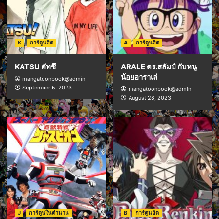
K
การ์ตูนฮิต
A
การ์ตูนฮิต
KATSU คัทซึ
ARALE ดร.สลัมป์ กับหนู
น้อยอาราเล่
mangatoonbook@admin
September 5, 2023
mangatoonbook@admin
August 28, 2023
J
การ์ตูนในตำนาน
B
การ์ตูนฮิต