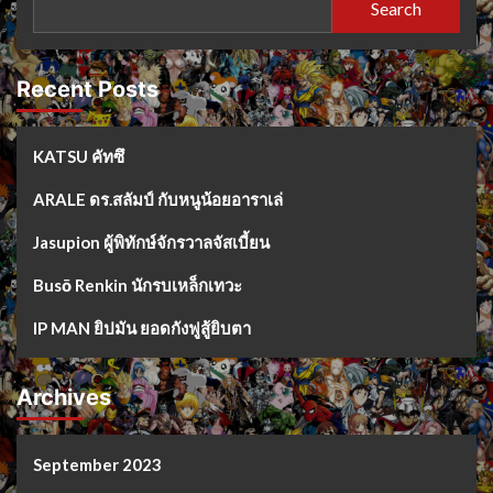
Search
Recent Posts
KATSU คัทซึ
ARALE ดร.สลัมป์ กับหนูน้อยอาราเล่
Jasupion ผู้พิทักษ์จักรวาลจัสเบี้ยน
Busō Renkin นักรบเหล็กเทวะ
IP MAN ยิปมัน ยอดกังฟูสู้ยิบตา
Archives
September 2023