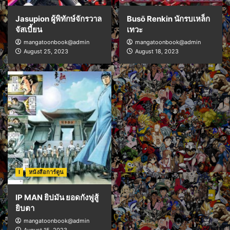
Jasupion ผู้พิทักษ์จักรวาล
Busō Renkin นักรบเหล็ก
จัสเบี้ยน
เทวะ
mangatoonbook@admin
mangatoonbook@admin
August 25, 2023
August 18, 2023
I
หนังสือการ์ตูน
IP MAN ยิปมัน ยอดกังฟูสู้
ยิบตา
mangatoonbook@admin