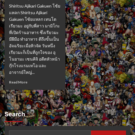
Shiritsu Ajikari Gakuen โซ้ย
แหลก Shiritsu Ajikari
Gakuen โซ้ยแหลก เทนโด
เรียวมะ อยู่กับพี่สาว มามิโกะ
ที่เปิดร้านอาหาร ซึ่งเรียวมะ
มีฝีมือ ทำอาหาร ดีถึงขั้นเป็น
อัจฉริยะเมื่อหิวจัด วันหนึ่ง
เรียวมะก็เป็นที่ถูกใจของ อุ
โนยามะ เซนคิจิ อดีตหัวหน้า
กุ๊กโรงแรมเทโอ และ
อาจารย์ใหญ่...
Read More
Search