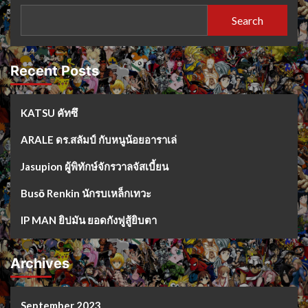
Search
Recent Posts
KATSU คัทซึ
ARALE ดร.สลัมป์ กับหนูน้อยอาราเล่
Jasupion ผู้พิทักษ์จักรวาลจัสเบี้ยน
Busō Renkin นักรบเหล็กเทวะ
IP MAN ยิปมัน ยอดกังฟูสู้ยิบตา
Archives
September 2023