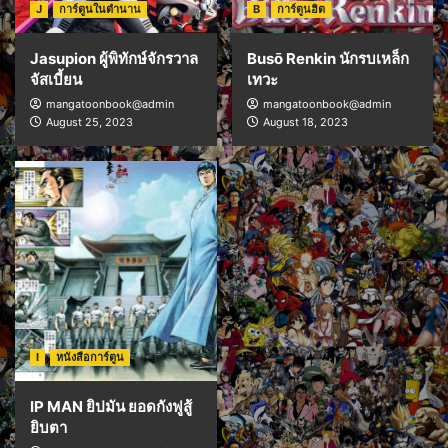
J
การ์ตูนในตำนาน
B
การ์ตูนฮิต
Jasupion ผู้พิทักษ์จักรวาล
Busō Renkin นักรบเหล็ก
จัสเบี้ยน
เทวะ
mangatoonbook@admin
mangatoonbook@admin
August 25, 2023
August 18, 2023
I
หนังสือการ์ตูน
IP MAN ยิปมัน ยอดกังฟูสู้
ยิบตา