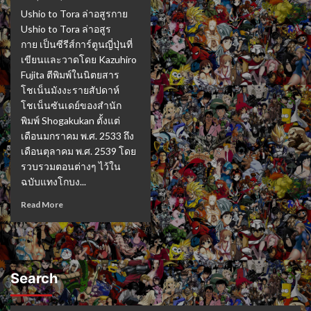
Ushio to Tora ล่าอสูรกาย
Ushio to Tora ล่าอสูร
กาย เป็นซีรีส์การ์ตูนญี่ปุ่นที่
เขียนและวาดโดย Kazuhiro
Fujita ตีพิมพ์ในนิตยสาร
โชเน็นมังงะรายสัปดาห์
โชเน็นซันเดย์ของสำนัก
พิมพ์ Shogakukan ตั้งแต่
เดือนมกราคม พ.ศ. 2533 ถึง
เดือนตุลาคม พ.ศ. 2539 โดย
รวบรวมตอนต่างๆ ไว้ใน
ฉบับแทงโกบง...
Read More
Search