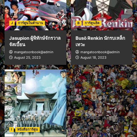
J
การ์ตูนในตำนาน
B
การ์ตูนฮิต
Jasupion ผู้พิทักษ์จักรวาล
Busō Renkin นักรบเหล็ก
จัสเบี้ยน
เทวะ
mangatoonbook@admin
mangatoonbook@admin
August 25, 2023
August 18, 2023
I
หนังสือการ์ตูน