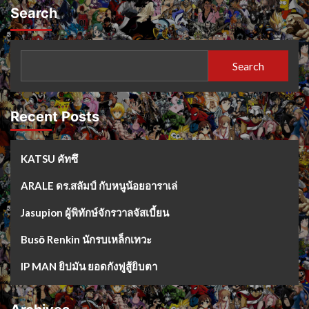
Search
Search
Recent Posts
KATSU คัทซึ
ARALE ดร.สลัมป์ กับหนูน้อยอาราเล่
Jasupion ผู้พิทักษ์จักรวาลจัสเบี้ยน
Busō Renkin นักรบเหล็กเทวะ
IP MAN ยิปมัน ยอดกังฟูสู้ยิบตา