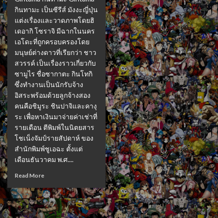
กินทามะ เป็นซีรีส์ มังงะญี่ปุ่น
แต่งเรื่องและวาดภาพโดยฮิ
เดอากิ โซราจิ มีฉากในนคร
เอโดะที่ถูกครอบครองโดย
มนุษย์ต่างดาวที่เรียกว่า ชาว
สวรรค์ เป็นเรื่องราวเกี่ยวกับ
ซามูไร ชื่อซากาตะ กินโทกิ
ซึ่งทำงานเป็นนักรับจ้าง
อิสระพร้อมด้วยลูกจ้างสอง
คนคือชิมูระ ชินปาจิและคางุ
ระ เพื่อหาเงินมาจ่ายค่าเช่าที่
รายเดือน ตีพิมพ์ในนิตยสาร
โชเน็งจัมป์รายสัปดาห์ ของ
สำนักพิมพ์ชูเอฉะ ตั้งแต่
เดือนธันวาคม พ.ศ....
Read More