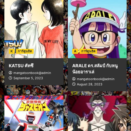
K
การ์ตูนฮิต
A
การ์ตูนฮิต
KATSU คัทซึ
ARALE ดร.สลัมป์ กับหนู
น้อยอาราเล่
mangatoonbook@admin
September 5, 2023
mangatoonbook@admin
August 28, 2023