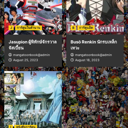
J
การ์ตูนในตำนาน
B
การ์ตูนฮิต
Jasupion ผู้พิทักษ์จักรวาล
Busō Renkin นักรบเหล็ก
จัสเบี้ยน
เทวะ
mangatoonbook@admin
mangatoonbook@admin
August 25, 2023
August 18, 2023
I
หนังสือการ์ตูน