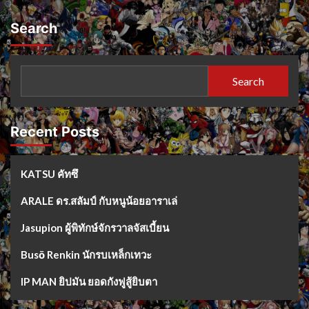
Search
Search
Recent Posts
KATSU คัทซึ
ARALE ดร.สลัมป์ กับหนูน้อยอาราเล่
Jasupion ผู้พิทักษ์จักรวาลจัสเบี้ยน
Busō Renkin นักรบเหล็กเทวะ
IP MAN ยิปมัน ยอดกังฟูสู้ยิบตา