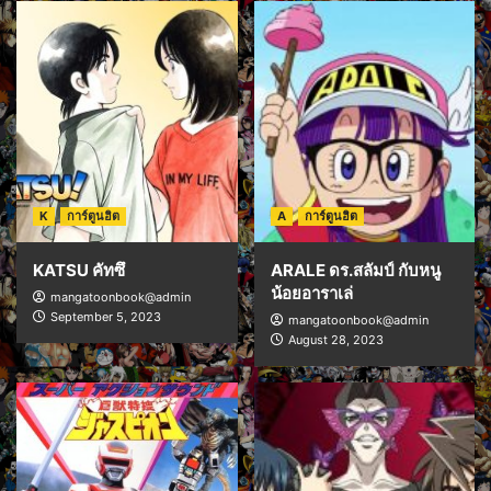
K
การ์ตูนฮิต
A
การ์ตูนฮิต
KATSU คัทซึ
ARALE ดร.สลัมป์ กับหนู
น้อยอาราเล่
mangatoonbook@admin
September 5, 2023
mangatoonbook@admin
August 28, 2023