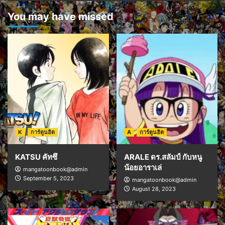
You may have missed
K
การ์ตูนฮิต
A
การ์ตูนฮิต
KATSU คัทซึ
ARALE ดร.สลัมป์ กับหนู
น้อยอาราเล่
mangatoonbook@admin
September 5, 2023
mangatoonbook@admin
August 28, 2023