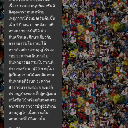
เรื่องราวของมนุษย์เผ่าซันจิ
ยังอุงคาร่าคนสุดท้าย
เหตุการณ์ทั้งหมดเริ่มต้นขึ้น
เมื่อ 4 ปีก่อน ภายหลังจากที่
ศาสตราจารย์ฟูจิอิ นัก
ค้นคว้าและศึกษาเกี่ยวกับ
อารยธรรมโบราณ ได้
หายตัวอย่างสาบสูญไร้ร่อง
รอย ระหว่างเดินทางไป
ค้นหาอารยธรรมโบราณที่
ประเทศธิเบต ฟูจิอิ ยาคุโมะ
ผู้เป็นลูกชายได้ออกติดตาม
ค้นหาพ่อที่ธิเบต ระหว่าง
สำรวจหาร่องรอยของพ่อก็
ปรากฏร่างของเด็กผู้หญิงคน
หนึ่งชื่อ ไป๋ พร้อมกับจดหมาย
จากศาสตราจารย์ฟูจิอิที่หาย
สาบสูญไป เนื้อความใน
จดหมายที่ไป๋ถือมานั้น...