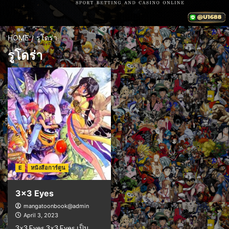
HOME
รูโดร่า
รูโดร่า
E
หนังสือการ์ตูน
3×3 Eyes
mangatoonbook@admin
April 3, 2023
3×3 Eyes 3×3 Eyes เป็น