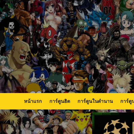
Skip
to
content
หน้าแรก
การ์ตูนฮิต
การ์ตูนในตำนาน
การ์ตู