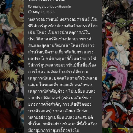
mangatoonbook@admin
May 25, 2023
หงสาจอมราชันย์ หงสาจอมราชันย์ เป็น
ซีรีส์การ์ตูนช่องฮ่องกงที่สร้างสรรค์โดย
เฉิน โหม่ว เป็นการนำเหตุการณ์ใน
ประวัติศาสตร์จีนช่วงปลายราชวงศ์
ฮั่นและยุคสามก๊กมาเล่าใหม่ เรื่องราว
ส่วนใหญ่มีความเกี่ยวพันกับการแสวง
ผลประโยชน์ของสุมาอี้ตั้งแต่วัยเยาว์ ซี
รีส์การ์ตูนหงสาจอมราชันย์ขึ้นชื่อเรื่อง
การใช้ความคิดสร้างสรรค์ตีความ
เหตุการณ์และบุคคลในสามก๊กในหลาย
แง่มุม ในขณะที่รายละเอียดหลักของ
เหตุการณ์สำคัญต่าง ๆ ไม่เปลี่ยนแปลง
จากประวัติศาสตร์ (เช่น ผลลัพธ์ของ
ยุทธการครั้งสำคัญ การเสียชีวิตของ
บางตัวละคร) รายละเอียดปลีกย่อย
หลายอย่างถูกเปลี่ยนแปลงและสมมติ
ขึ้นใหม่ ยกตัวอย่างเช่นสุมาอี้ซึ่งในเรื่อง
มีอายุมากกว่าสุมาอี้ตัวจริงใน