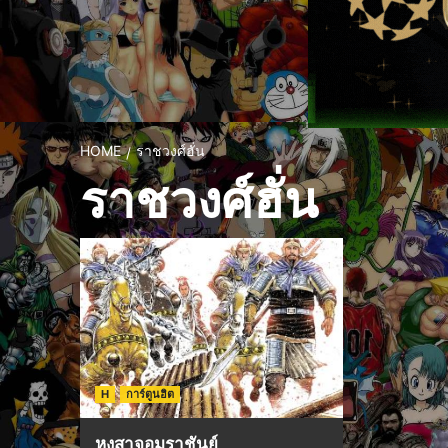
HOME
ราชวงศ์ฮั่น
ราชวงศ์ฮั่น
H
การ์ตูนฮิต
หงสาจอมราชันย์