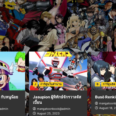
J
การ์ตูนในตำนาน
B
การ์ตูนฮิต
กับหนูน้อย
Jasupion ผู้พิทักษ์จักรวาลจัส
Busō Renki
เบี้ยน
mangatoon
August 18, 
admin
mangatoonbook@admin
August 25, 2023