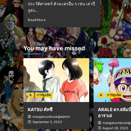
ประวัติศาสตร์ ตัวละครอื่น ๆ เช่น เล่าปี่
จูล่ง...
Read More
You may have missed
K
การ์ตูนฮิต
A
การ์ตูนฮิต
KATSU คัทซึ
ARALE ดร.สลัมป์ 
อาราเล่
mangatoonbook@admin
September 5, 2023
mangatoonbook@
August 28, 2023