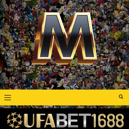
Skip
to
content
Primary
Menu