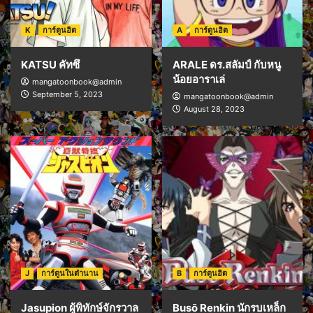
K
การ์ตูนฮิต
A
การ์ตูนฮิต
KATSU คัทซึ
ARALE ดร.สลัมป์ กับหนู
น้อยอาราเล่
mangatoonbook@admin
September 5, 2023
mangatoonbook@admin
August 28, 2023
J
การ์ตูนในตำนาน
B
การ์ตูนฮิต
Jasupion ผู้พิทักษ์จักรวาล
Busō Renkin นักรบเหล็ก