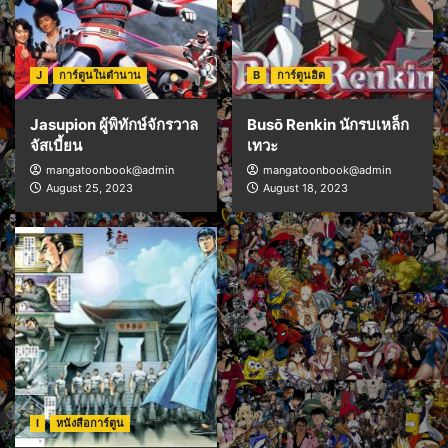
J
การ์ตูนในตำนาน
B
การ์ตูนฮิต
Jasupion ผู้พิทักษ์จักรวาล
Busō Renkin นักรบเหล็ก
จัสเบี้ยน
เทวะ
mangatoonbook@admin
mangatoonbook@admin
August 25, 2023
August 18, 2023
I
หนังสือการ์ตูน