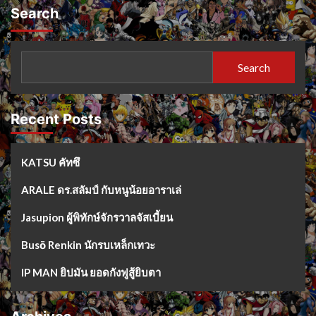
Search
Search
Recent Posts
KATSU คัทซึ
ARALE ดร.สลัมป์ กับหนูน้อยอาราเล่
Jasupion ผู้พิทักษ์จักรวาลจัสเบี้ยน
Busō Renkin นักรบเหล็กเทวะ
IP MAN ยิปมัน ยอดกังฟูสู้ยิบตา