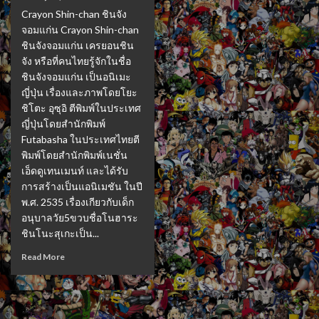
Crayon Shin-chan ชินจัง
จอมแก่น Crayon Shin-chan
ชินจังจอมแก่น เครยอนชิน
จัง หรือที่คนไทยรู้จักในชื่อ
ชินจังจอมแก่น เป็นอนิเมะ
ญี่ปุ่น เรื่องและภาพโดยโยะ
ชิโตะ อุซุอิ ตีพิมพ์ในประเทศ
ญี่ปุ่นโดยสำนักพิมพ์
Futabasha ในประเทศไทยตี
พิมพ์โดยสำนักพิมพ์เนชั่น
เอ็ดดูเทนเมนท์ และได้รับ
การสร้างเป็นแอนิเมชัน ในปี
พ.ศ. 2535 เรื่องเกียวกับเด็ก
อนุบาลวัย5ขวบชื่อโนฮาระ
ชินโนะสุเกะเป็น...
Read More