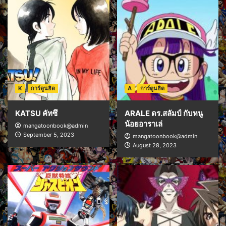
K
การ์ตูนฮิต
A
การ์ตูนฮิต
KATSU คัทซึ
ARALE ดร.สลัมป์ กับหนู
น้อยอาราเล่
mangatoonbook@admin
September 5, 2023
mangatoonbook@admin
August 28, 2023