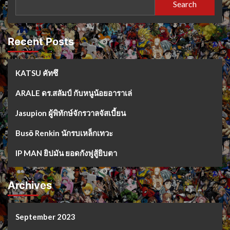
Search
Recent Posts
KATSU คัทซึ
ARALE ดร.สลัมป์ กับหนูน้อยอาราเล่
Jasupion ผู้พิทักษ์จักรวาลจัสเบี้ยน
Busō Renkin นักรบเหล็กเทวะ
IP MAN ยิปมัน ยอดกังฟูสู้ยิบตา
Archives
September 2023