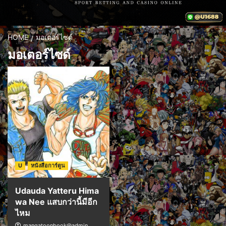
HOME
มอเตอร์ไซด์
มอเตอร์ไซด์
U
หนังสือการ์ตูน
Udauda Yatteru Hima
wa Nee แสบกว่านี้มีอีก
ไหม
mangatoonbook@admin