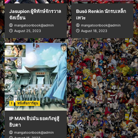
Jasupion ผู้พิทักษ์จักรวาล
Busō Renkin นักรบเหล็ก
จัสเบี้ยน
เทวะ
mangatoonbook@admin
mangatoonbook@admin
August 25, 2023
August 18, 2023
I
หนังสือการ์ตูน
IP MAN ยิปมัน ยอดกังฟูสู้
ยิบตา
mangatoonbook@admin