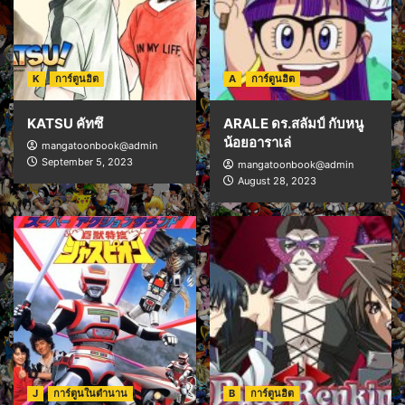
K
การ์ตูนฮิต
A
การ์ตูนฮิต
KATSU คัทซึ
ARALE ดร.สลัมป์ กับหนู
น้อยอาราเล่
mangatoonbook@admin
September 5, 2023
mangatoonbook@admin
August 28, 2023
J
การ์ตูนในตำนาน
B
การ์ตูนฮิต