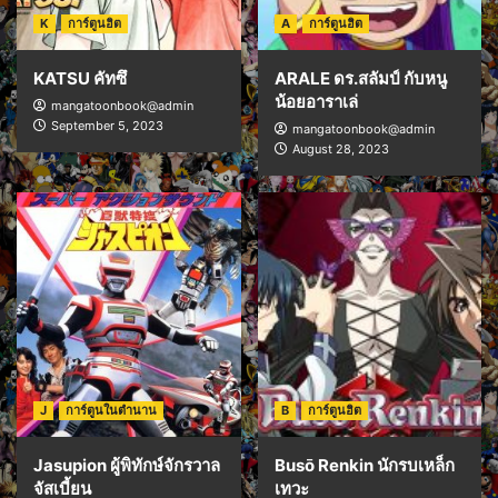
K
การ์ตูนฮิต
A
การ์ตูนฮิต
KATSU คัทซึ
ARALE ดร.สลัมป์ กับหนู
น้อยอาราเล่
mangatoonbook@admin
September 5, 2023
mangatoonbook@admin
August 28, 2023
J
การ์ตูนในตำนาน
B
การ์ตูนฮิต
Jasupion ผู้พิทักษ์จักรวาล
Busō Renkin นักรบเหล็ก
จัสเบี้ยน
เทวะ