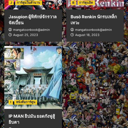
J
การ์ตูนในตำนาน
B
การ์ตูนฮิต
Jasupion ผู้พิทักษ์จักรวาล
Busō Renkin นักรบเหล็ก
จัสเบี้ยน
เทวะ
mangatoonbook@admin
mangatoonbook@admin
August 25, 2023
August 18, 2023
I
หนังสือการ์ตูน
IP MAN ยิปมัน ยอดกังฟูสู้
ยิบตา