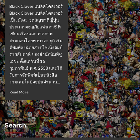
Black Clover แบล็คโคลเวอร์
Black Clover แบล็คโคลเวอร์
เป็น มังงะ ชุดสัญชาติญี่ปุ่น
ประเภท ผจญภัยแฟนตาซี ที่
เขียนเรื่องและวาดภาพ
ประกอบโดยทาบาตะ ยูกิ เริ่ม
ตีพิมพ์ลงนิตยสารโชเน็งจัมป์
รายสัปดาห์ ของสำนักพิมพ์ชู
เอชะ ตั้งแต่วันที่ 16
กุมภาพันธ์ พ.ศ. 2558 และได้
รับการจัดพิมพ์เป็นหนังสือ
รวมเล่มในปัจจุบันจำนวน...
Read More
Search