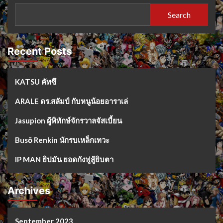
Search
Recent Posts
KATSU คัทซึ
ARALE ดร.สลัมป์ กับหนูน้อยอาราเล่
Jasupion ผู้พิทักษ์จักรวาลจัสเบี้ยน
Busō Renkin นักรบเหล็กเทวะ
IP MAN ยิปมัน ยอดกังฟูสู้ยิบตา
Archives
September 2023