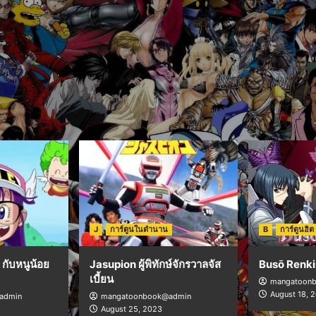
J
การ์ตูนในตำนาน
B
การ์ตูนฮิต
กับหนูน้อย
Jasupion ผู้พิทักษ์จักรวาลจัส
Busō Renki
เบี้ยน
mangatoon
August 18, 
admin
mangatoonbook@admin
August 25, 2023