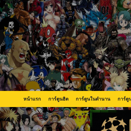
Skip
to
content
หน้าแรก
การ์ตูนฮิต
การ์ตูนในตำนาน
การ์ตู