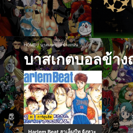
HOME
บาสเกตบอลข้างถนน
บาสเกตบอลข้าง
H
การ์ตูนฮิต
Harlem Beat ฮาเล็มบีท จังหวะ