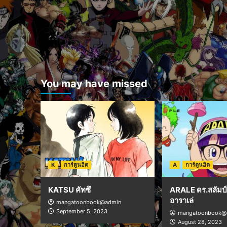
You may have missed
K
การ์ตูนฮิต
A
การ์ตูนฮิต
KATSU คัทซึ
ARALE ดร.สลัมป์ 
อาราเล่
mangatoonbook@admin
September 5, 2023
mangatoonbook@
August 28, 2023