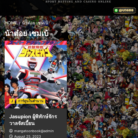
HOME
น้าต๋อย เซมเบ้
น้าต๋อย เซมเบ้
J
การ์ตูนในตำนาน
Jasupion ผู้พิทักษ์จักร
วาลจัสเบี้ยน
mangatoonbook@admin
August 25, 2023