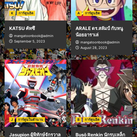
K
การ์ตูนฮิต
A
การ์ตูนฮิต
KATSU คัทซึ
ARALE ดร.สลัมป์ กับหนู
น้อยอาราเล่
mangatoonbook@admin
September 5, 2023
mangatoonbook@admin
August 28, 2023
J
การ์ตูนในตำนาน
B
การ์ตูนฮิต
Jasupion ผู้พิทักษ์จักรวาล
Busō Renkin นักรบเหล็ก