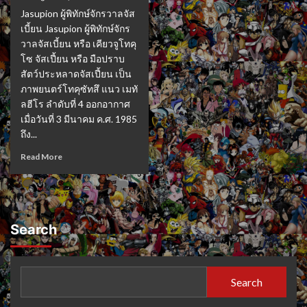
Jasupion ผู้พิทักษ์จักรวาลจัส
เบี้ยน Jasupion ผู้พิทักษ์จักร
วาลจัสเบี้ยน หรือ เคียวจูโทคุ
โซ จัสเปี้ยน หรือ มือปราบ
สัตว์ประหลาดจัสเปี้ยน เป็น
ภาพยนตร์โทคุซัทสึ แนว เมทั
ลฮีโร ลำดับที่ 4 ออกอากาศ
เมื่อวันที่ 3 มีนาคม ค.ศ. 1985
ถึง...
Read More
Search
Search