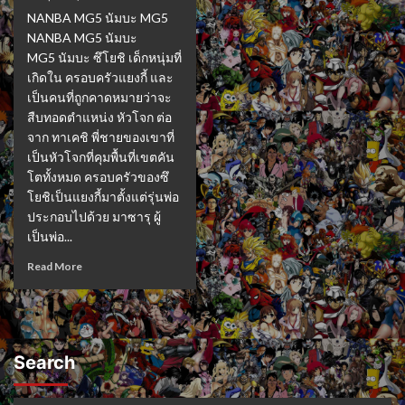
NANBA MG5 นัมบะ MG5
NANBA MG5 นัมบะ
MG5 นัมบะ ซึโยชิ เด็กหนุ่มที่
เกิดใน ครอบครัวแยงกี้ และ
เป็นคนที่ถูกคาดหมายว่าจะ
สืบทอดตำแหน่ง หัวโจก ต่อ
จาก ทาเคชิ พี่ชายของเขาที่
เป็นหัวโจกที่คุมพื้นที่เขตคัน
โตทั้งหมด ครอบครัวของซึ
โยชิเป็นแยงกี้มาตั้งแต่รุ่นพ่อ
ประกอบไปด้วย มาซารุ ผู้
เป็นพ่อ...
Read More
Search