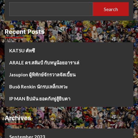
Search
Recent Posts
KATSU คัทซึ
ARALE ดร.สลัมป์ กับหนูน้อยอาราเล่
Jasupion ผู้พิทักษ์จักรวาลจัสเบี้ยน
Busō Renkin นักรบเหล็กเทวะ
IP MAN ยิปมัน ยอดกังฟูสู้ยิบตา
Archives
September 2023