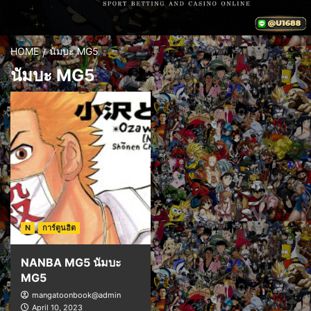
HOME
นัมบะ MG5
นัมบะ MG5
N
การ์ตูนฮิต
NANBA MG5 นัมบะ
MG5
mangatoonbook@admin
April 10, 2023