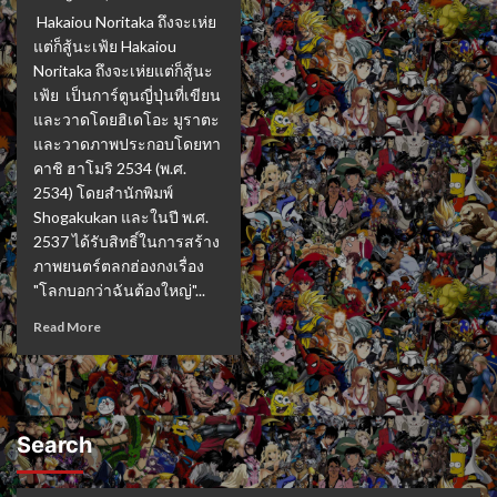
Hakaiou Noritaka ถึงจะเห่ย
แต่ก็สู้นะเฟ้ย Hakaiou
Noritaka ถึงจะเห่ยแต่ก็สู้นะ
เฟ้ย เป็นการ์ตูนญี่ปุ่นที่เขียน
และวาดโดยฮิเดโอะ มูราตะ
และวาดภาพประกอบโดยทา
คาชิ ฮาโมริ 2534 (พ.ศ.
2534) โดยสำนักพิมพ์
Shogakukan และในปี พ.ศ.
2537 ได้รับสิทธิ์ในการสร้าง
ภาพยนตร์ตลกฮ่องกงเรื่อง
"โลกบอกว่าฉันต้องใหญ่"...
Read More
Search