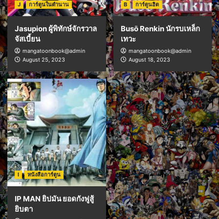
J
การ์ตูนในตำนาน
B
การ์ตูนฮิต
Jasupion ผู้พิทักษ์จักรวาล
Busō Renkin นักรบเหล็ก
จัสเบี้ยน
เทวะ
mangatoonbook@admin
mangatoonbook@admin
August 25, 2023
August 18, 2023
I
หนังสือการ์ตูน
IP MAN ยิปมัน ยอดกังฟูสู้
ยิบตา