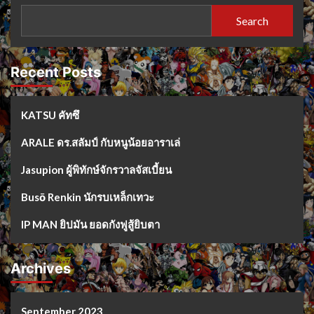
Search
Recent Posts
KATSU คัทซึ
ARALE ดร.สลัมป์ กับหนูน้อยอาราเล่
Jasupion ผู้พิทักษ์จักรวาลจัสเบี้ยน
Busō Renkin นักรบเหล็กเทวะ
IP MAN ยิปมัน ยอดกังฟูสู้ยิบตา
Archives
September 2023