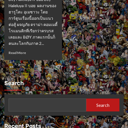
Haleluya II บอย ผลงานของ
ฮารูโตะ อุเมซาวะ โดย
การ์ตูนเรื่องนี้ออกเป็นแนว
ต่อสู้ ผจญภัย ดราม่า คอมเมดี้
โรแมนติกที่เรียกว่าครบรส
เลยและ BØY ภาคแรกนั้นก็
คนละโลกกับภาค 2...
Read More
Search
Search
Recent Posts