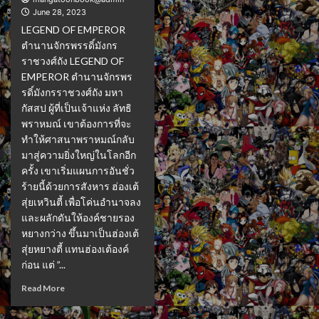
June 28, 2023
LEGEND OF EMPEROR
ตำนานจักรพรรดิ์มังกร
ราชวงศ์ถัง LEGEND OF
EMPEROR ตำนานจักรพร
รดิ์มังกรราชวงศ์ถัง มหา
กัสสป ผู้ที่เป็นเจ้าแห่ง ลัทธิ
พราหมณ์ เขาต้องการที่จะ
ทำให้ศาสนาพราหมณ์กลับ
มาสู่ความยิ่งใหญ่ในโลกอีก
ครั้ง เขาเริ่มแผนการอันชั่ว
ร้ายนี้ด้วยการสังหาร ฮ่องเต้
สุ่ยเหวินตี้ เพื่อโค่นอำนาจลง
และผลักดันให้องค์ชายรอง
หยางกว่าง ขึ้นมาเป็นฮ่องเต้
สุ่ยหยางตี้ แทนฮ่องเต้องค์
ก่อน แต่ ”...
Read More