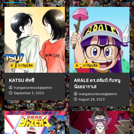
K
การ์ตูนฮิต
A
การ์ตูนฮิต
KATSU คัทซึ
ARALE ดร.สลัมป์ กับหนู
น้อยอาราเล่
mangatoonbook@admin
September 5, 2023
mangatoonbook@admin
August 28, 2023