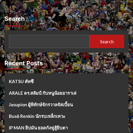
Search
Search
Recent Posts
KATSU คัทซึ
ARALE ดร.สลัมป์ กับหนูน้อยอาราเล่
Jasupion ผู้พิทักษ์จักรวาลจัสเบี้ยน
Busō Renkin นักรบเหล็กเทวะ
IP MAN ยิปมัน ยอดกังฟูสู้ยิบตา