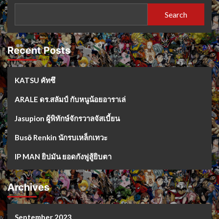
Search
Recent Posts
KATSU คัทซึ
ARALE ดร.สลัมป์ กับหนูน้อยอาราเล่
Jasupion ผู้พิทักษ์จักรวาลจัสเบี้ยน
Busō Renkin นักรบเหล็กเทวะ
IP MAN ยิปมัน ยอดกังฟูสู้ยิบตา
Archives
September 2023