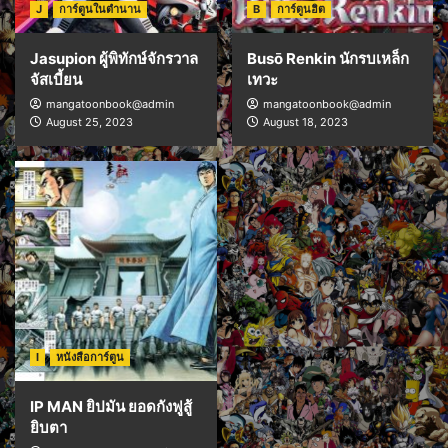
J
การ์ตูนในตำนาน
B
การ์ตูนฮิต
Jasupion ผู้พิทักษ์จักรวาล
Busō Renkin นักรบเหล็ก
จัสเบี้ยน
เทวะ
mangatoonbook@admin
mangatoonbook@admin
August 25, 2023
August 18, 2023
I
หนังสือการ์ตูน
IP MAN ยิปมัน ยอดกังฟูสู้
ยิบตา