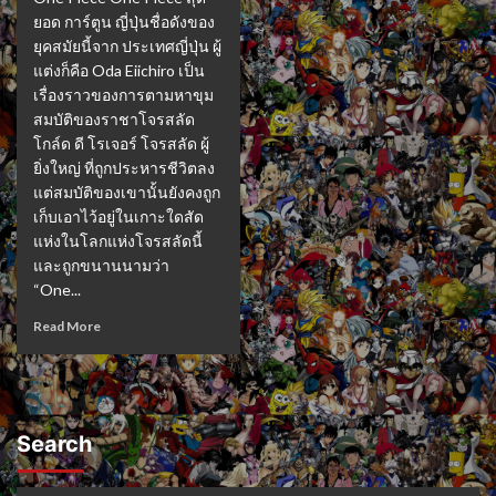
ยอด การ์ตูน ญี่ปุ่นชื่อดังของ
ยุคสมัยนี้จาก ประเทศญี่ปุ่น ผู้
แต่งก็คือ Oda Eiichiro เป็น
เรื่องราวของการตามหาขุม
สมบัติของราชาโจรสลัด
โกล์ด ดี โรเจอร์ โจรสลัด ผู้
ยิ่งใหญ่ ที่ถูกประหารชีวิตลง
แต่สมบัติของเขานั้นยังคงถูก
เก็บเอาไว้อยู่ในเกาะใดสัด
แห่งในโลกแห่งโจรสลัดนี้
และถูกขนานนามว่า
“One...
Read More
Search