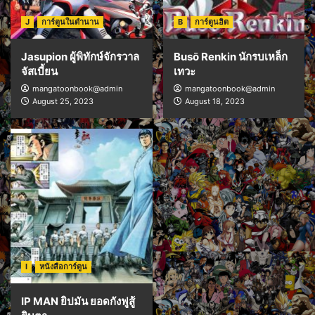
J
การ์ตูนในตำนาน
B
การ์ตูนฮิต
Jasupion ผู้พิทักษ์จักรวาล
Busō Renkin นักรบเหล็ก
จัสเบี้ยน
เทวะ
mangatoonbook@admin
mangatoonbook@admin
August 25, 2023
August 18, 2023
I
หนังสือการ์ตูน
IP MAN ยิปมัน ยอดกังฟูสู้