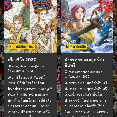
K
หนังสือการ์ตูน
M
การ์ตูนฮิต
เคียวชิโร่ 2030
มังกรหยก จอมยุทธ์ล่า
อินทรี
mangatoonbook@admin
August 4, 2023
mangatoonbook@admin
August 4, 2023
เคียวชิโร่ 2030 เคียวชิโร่
2030 ซีรีส์เปิดเรื่องด้วย
มังกรหยก จอมยุทธ์ล่าอินทรี
Kyoshiro ทหารอากาศหนุ่มที่
มังกรหยก จอมยุทธ์ล่าอินทรี
บินเครื่องบินเหนือทะเลทราย
เป็นเรื่องราวที่เกิดขึ้นใน
อันกว้างใหญ่ในขณะที่กำลัง
ประเทศจีนในช่วงสงคราม
ช่วยตัวเอง ความสนใจของ
ระหว่างอาณาจักรจินที่นำ
เขาหันไปที่ชายชราคนหนึ่ง
โดย Jurchen และอาณาจักร