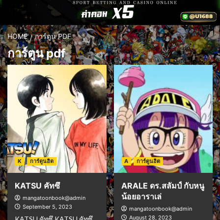
HOME
การ์ตูน PDF
การ์ตูน pdf
K
การ์ตูนฮิต
A
การ์ตูนฮิต
KATSU คัทซึ
ARALE ดร.สลัมป์ กับหนู
น้อยอาราเล่
mangatoonbook@admin
September 5, 2023
mangatoonbook@admin
August 28, 2023
KATSU คัทซึ KATSU คัทซึ