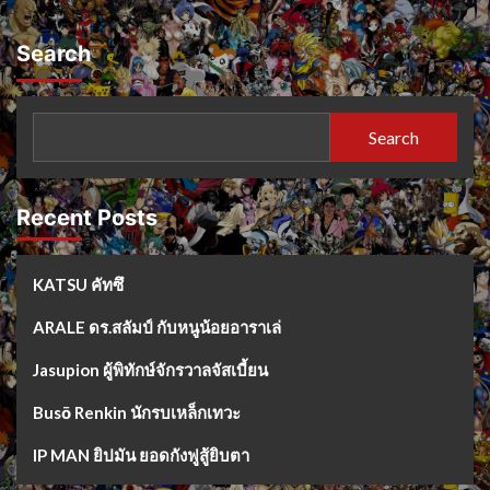
Search
Search
Recent Posts
KATSU คัทซึ
ARALE ดร.สลัมป์ กับหนูน้อยอาราเล่
Jasupion ผู้พิทักษ์จักรวาลจัสเบี้ยน
Busō Renkin นักรบเหล็กเทวะ
IP MAN ยิปมัน ยอดกังฟูสู้ยิบตา