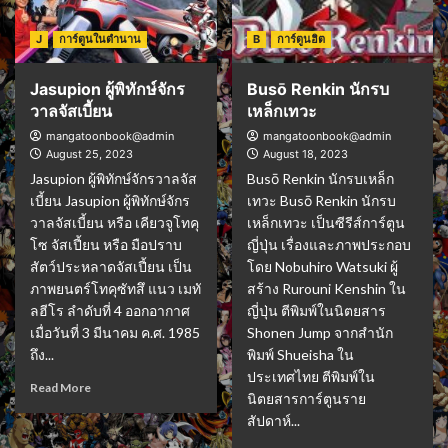
J
การ์ตูนในตำนาน
B
การ์ตูนฮิต
Jasupion ผู้พิทักษ์จักร
Busō Renkin นักรบ
วาลจัสเบี้ยน
เหล็กเทวะ
mangatoonbook@admin
mangatoonbook@admin
August 25, 2023
August 18, 2023
Jasupion ผู้พิทักษ์จักรวาลจัส
Busō Renkin นักรบเหล็ก
เบี้ยน Jasupion ผู้พิทักษ์จักร
เทวะ Busō Renkin นักรบ
วาลจัสเบี้ยน หรือ เคียวจูโทคุ
เหล็กเทวะ เป็นซีรีส์การ์ตูน
โซ จัสเปี้ยน หรือ มือปราบ
ญี่ปุ่น เรื่องและภาพประกอบ
สัตว์ประหลาดจัสเปี้ยน เป็น
โดย Nobuhiro Watsuki ผู้
ภาพยนตร์โทคุซัทสึ แนว เมทั
สร้าง Rurouni Kenshin ใน
ลฮีโร ลำดับที่ 4 ออกอากาศ
ญี่ปุ่น ตีพิมพ์ในนิตยสาร
เมื่อวันที่ 3 มีนาคม ค.ศ. 1985
Shonen Jump จากสำนัก
ถึง...
พิมพ์ Shueisha ใน
ประเทศไทย ตีพิมพ์ใน
Read More
นิตยสารการ์ตูนราย
สัปดาห์...