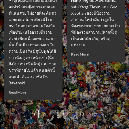
ซึ่งดูเหมือนจะไล่ตามและน่า
Han Song ที่มีเชื้อชาติเป็น
จะทำร้ายหญิงสาวผมบลอน
หลัก Yang Tiexin และ Guo
ด์แสนสวย ไม่อายที่จะตื่นตัว
Xiaotian สองพี่น้องร่วม
เลยแม้แต่น้อย เคียวชิโระ
สาบาน ให้คำมั่นว่าลูกใน
กระโดดลงมาจากเครื่องบิน
ท้องของพวกเขาจะกลายเป็น
เพื่อช่วย (หรืออาจเข้าร่วม
พี่น้องร่วมสาบาน (หากทั้งคู่
ด้วย) เพียงเพื่อจะพบว่าฉาก
เป็นเพศเดียวกัน) หรือคู่
นั้นเป็นเพียงภาพลวงตา ใน
แต่งงาน...
ความเป็นจริง มีสุนัขพูดได้สี
Read More
ขาวนั่งอยู่ตรงหน้าเขา (นึก
ถึงไบรอัน กริฟฟิน) และชาย
ชราที่ตายไปแล้ว สุนัขตัวนี้
แนะนำตัวเองว่าชื่อ Dr.
Bavenski...
Read More
Posts
1
2
3
4
…
18
Next
pagination