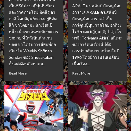
เป็นซีรีส์มังงะญี่ปุ่นที่เขียน
ARALE ดร.สลัมป์ กับหนูน้อย
และวาดภาพโดย มิตสึรุ อา
อาราเล่ ARALE ดร.สลัมป์
ดาจิ โดยมีศูนย์กลางอยู่ที่คัต
กับหนูน้อยอาราเล่ เป็น
สึกิ ซาโตยามะ นักเรียนปี
การ์ตูนญี่ปุ่น วาดโดย อากิระ
หนึ่ง เมื่อเขาค้นพบทักษะการ
โทริยามะ (ญี่ปุ่น: 鳥山明; โร
ชกมวย ที่ใกล้เป็นตำนาน
มาจิ: Toriyama Akira) อนิเมะ
ของเขา ได้รับการตีพิมพ์ต่อ
ของการ์ตูนเรื่องนี้ ได้มี
เนื่องใน Weekly Shōnen
การนำกลับมาวาดใหม่ในปี
Sunday ของ Shogakukan
1996 โดยมีการปรับเปลี่ยน
ตั้งแต่เดือนสิงหาคม...
เนื้อเรื่อง...
Read More
Read More