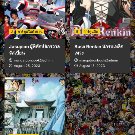
J
การ์ตูนในตำนาน
B
การ์ตูนฮิต
Jasupion ผู้พิทักษ์จักรวาล
Busō Renkin นักรบเหล็ก
จัสเบี้ยน
เทวะ
mangatoonbook@admin
mangatoonbook@admin
August 25, 2023
August 18, 2023