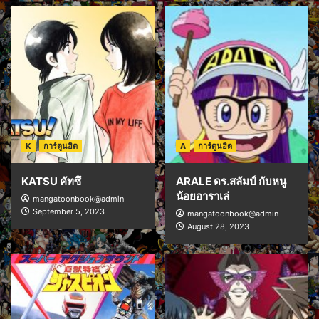
K
การ์ตูนฮิต
A
การ์ตูนฮิต
KATSU คัทซึ
ARALE ดร.สลัมป์ กับหนู
น้อยอาราเล่
mangatoonbook@admin
September 5, 2023
mangatoonbook@admin
August 28, 2023