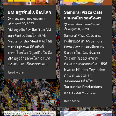
BM อสูรพันธ์เขมือบโลก
Samurai Pizza Cats
สามเหมียวยอดนินจา
mangatoonbook@admin
August 10, 2023
mangatoonbook@admin
August 8, 2023
BM อสูรพันธ์เขมือบโลก BM
อสูรพันธ์เขมือบโลก BM:
Samurai Pizza Cats สาม
Nectar or Bio Meat แต่งโดย
เหมียวยอดนินจา Samurai
Yuki Fujisawa มีลิขสิทธิ์
Pizza Cats สามเหมียวยอด
ภาษาไทยโดยวิบูลย์กิจ ในชื่อ
นินจา เป็นอนิเมชั่นทาง
BM อสูรร้ายล้างโลก จำนวน
โทรทัศน์ของอเมริกาที่
12 เล่ม เป็นเรื่องราวของ...
ดัดแปลงมาจากอะนิเมะซีรีส์
Kyatto Ninden Teyandee
Read More
ตำนานแมวนินจา
Teyandee ผลิตโดย
Tatsunoko Productions
และ Sotsu Agency...
Read More