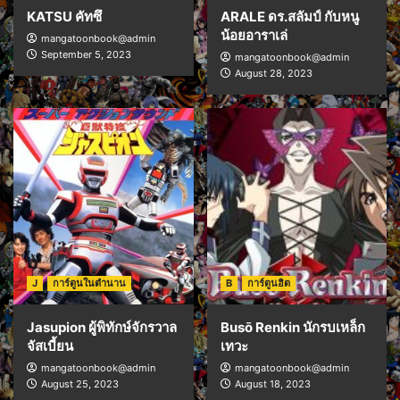
KATSU คัทซึ
ARALE ดร.สลัมป์ กับหนู
น้อยอาราเล่
mangatoonbook@admin
September 5, 2023
mangatoonbook@admin
August 28, 2023
J
การ์ตูนในตำนาน
B
การ์ตูนฮิต
Jasupion ผู้พิทักษ์จักรวาล
Busō Renkin นักรบเหล็ก
จัสเบี้ยน
เทวะ
mangatoonbook@admin
mangatoonbook@admin
August 25, 2023
August 18, 2023