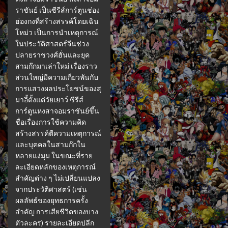
ราชันย์ เป็นซีรีส์การ์ตูนช่อง
ฮ่องกงที่สร้างสรรค์โดยเฉิน
โหม่ว เป็นการนำเหตุการณ์
ในประวัติศาสตร์จีนช่วง
ปลายราชวงศ์ฮั่นและยุค
สามก๊กมาเล่าใหม่ เรื่องราว
ส่วนใหญ่มีความเกี่ยวพันกับ
การแสวงผลประโยชน์ของสุ
มาอี้ตั้งแต่วัยเยาว์ ซีรีส์
การ์ตูนหงสาจอมราชันย์ขึ้น
ชื่อเรื่องการใช้ความคิด
สร้างสรรค์ตีความเหตุการณ์
และบุคคลในสามก๊กใน
หลายแง่มุม ในขณะที่ราย
ละเอียดหลักของเหตุการณ์
สำคัญต่าง ๆ ไม่เปลี่ยนแปลง
จากประวัติศาสตร์ (เช่น
ผลลัพธ์ของยุทธการครั้ง
สำคัญ การเสียชีวิตของบาง
ตัวละคร) รายละเอียดปลีก