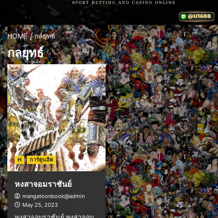
HOME
กลยุทธ์
กลยุทธ์
H
การ์ตูนฮิต
หงสาจอมราชันย์
mangatoonbook@admin
May 25, 2023
หงสาจอมราชันย์ หงสาจอม