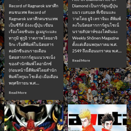
Record of Ragnarok มหาศึก
Diamond เป็นการ์ตูนญี่ปุ่น
คนชนเทพ Record of
แนว เบสบอล ที่เขียนและ
Ragnarok มหาศึกคนชนเทพ
วาดโดย ยูจิ เทราจิมะ ตีพิมพ์
เป็นซีรีส์ มังงะญี่ปุ่น เขียน
ลงในนิตยสารการ์ตูนโชเน็
เรื่องโดยชินยะ อูเมมูระและ
นรายสัปดาห์ของโคดันฉะ
ทากูมิ ฟูกูอิ วาดภาพโดยอาจิ
Weekly Shōnen Magazine
จิกะ เริ่มตีพิมพ์ในนิตยสาร
ตั้งแต่เดือนพฤษภาคม พ.ศ.
คอมิกซีนอนรายเดือน
2549 ถึงเดือนมกราคม พ.ศ....
นิตยสารการ์ตูนแนวเซเน็ง
Read More
ของสำนักพิมพ์โคอามิกซ์
(ก่อนหน้านี้ตีพิมพ์โดยสำนัก
พิมพ์โทกูมะโชเต็ง) เมื่อเดือน
พฤศจิกายน พ.ศ....
Read More