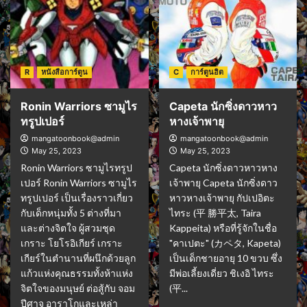
R
หนังสือการ์ตูน
C
การ์ตูนฮิต
Ronin Warriors ซามูไร
Capeta นักซิ่งดาวหาว
ทรูปเปอร์
หางเจ้าพายุ
mangatoonbook@admin
mangatoonbook@admin
May 25, 2023
May 25, 2023
Ronin Warriors ซามูไรทรูป
Capeta นักซิ่งดาวหาวหาง
เปอร์ Ronin Warriors ซามูไร
เจ้าพายุ Capeta นักซิ่งดาว
ทรูปเปอร์ เป็นเรื่องราวเกี่ยว
หาวหางเจ้าพายุ กัปเปอิตะ
กับเด็กหนุ่มทั้ง 5 ต่างที่มา
ไทระ (平 勝平太, Taira
และต่างจิตใจ ผู้สวมชุด
Kappeita) หรือที่รู้จักในชื่อ
เกราะ โยโรอิเกียร์ เกราะ
"คาเปตะ" (カペタ, Kapeta)
เกียร์ในตำนานที่ผนึกด้วยลูก
เป็นเด็กชายอายุ 10 ขวบ ซึ่ง
แก้วแห่งคุณธรรมทั้งห้าแห่ง
มีพ่อเลี้ยงเดี่ยว ชิเงอิ ไทระ
จิตใจของมนุษย์ ต่อสู้กับ จอม
(平...
ปีศาจ อาราโกและเหล่า