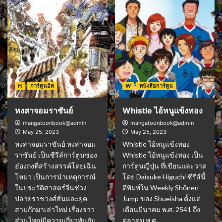
H
การ์ตูนฮิต
W
หนังสือการ์ตูน
หงสาจอมราชันย์
Whistle ไอ้หนูแข้งทอง
mangatoonbook@admin
mangatoonbook@admin
May 25, 2023
May 25, 2023
หงสาจอมราชันย์ หงสาจอม
Whistle ไอ้หนูแข้งทอง
ราชันย์ เป็นซีรีส์การ์ตูนช่อง
Whistle ไอ้หนูแข้งทอง เป็น
ฮ่องกงที่สร้างสรรค์โดยเฉิน
การ์ตูนญี่ปุ่น ที่เขียนและวาด
โหม่ว เป็นการนำเหตุการณ์
โดย Daisuke Higuchi ซีรีส์นี้
ในประวัติศาสตร์จีนช่วง
ตีพิมพ์ใน Weekly Shōnen
ปลายราชวงศ์ฮั่นและยุค
Jump ของ Shueisha ตั้งแต่
สามก๊กมาเล่าใหม่ เรื่องราว
เดือนมีนาคม พ.ศ. 2541 ถึง
ส่วนใหญ่มีความเกี่ยวพันกับ
ตุลาคม พ.ศ....