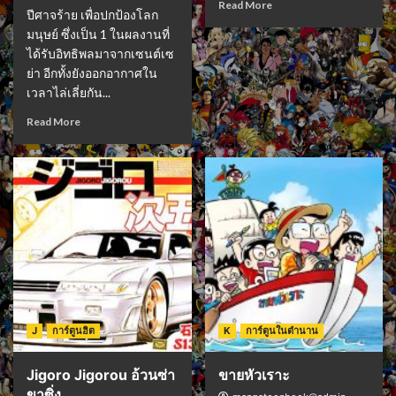
Read More
ปีศาจร้าย เพื่อปกป้องโลก
มนุษย์ ซึ่งเป็น 1 ในผลงานที่
ได้รับอิทธิพลมาจากเซนต์เซ
ย่า อีกทั้งยังออกอากาศใน
เวลาไล่เลี่ยกัน...
Read More
J
การ์ตูนฮิต
K
การ์ตูนในตำนาน
Jigoro Jigorou อ้วนซ่า
ขายหัวเราะ
ขาซิ่ง