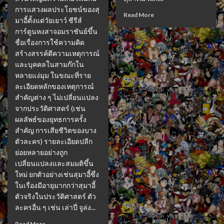
การแสวงผลประโยชน์ของสุ
Read More
มาอี้ตั้งแต่วัยเยาว์ ซีรีส์
การ์ตูนหงสาจอมราชันย์ขึ้น
ชื่อเรื่องการใช้ความคิด
สร้างสรรค์ตีความเหตุการณ์
และบุคคลในสามก๊กใน
หลายแง่มุม ในขณะที่ราย
ละเอียดหลักของเหตุการณ์
สำคัญต่าง ๆ ไม่เปลี่ยนแปลง
จากประวัติศาสตร์ (เช่น
ผลลัพธ์ของยุทธการครั้ง
สำคัญ การเสียชีวิตของบาง
ตัวละคร) รายละเอียดปลีก
ย่อยหลายอย่างถูก
เปลี่ยนแปลงและสมมติขึ้น
ใหม่ ยกตัวอย่างเช่นสุมาอี้ซึ่ง
ในเรื่องมีอายุมากกว่าสุมาอี้
ตัวจริงในประวัติศาสตร์ ตัว
ละครอื่น ๆ เช่น เล่าปี่ จูล่ง...
Read More