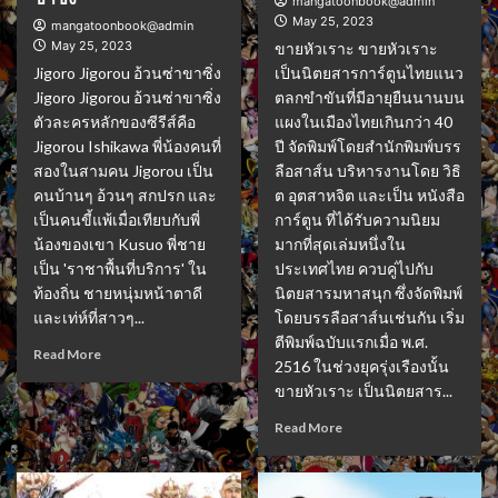
mangatoonbook@admin
May 25, 2023
mangatoonbook@admin
May 25, 2023
ขายหัวเราะ ขายหัวเราะ
Jigoro Jigorou อ้วนซ่าขาซิ่ง
เป็นนิตยสารการ์ตูนไทยแนว
Jigoro Jigorou อ้วนซ่าขาซิ่ง
ตลกขำขันที่มีอายุยืนนานบน
ตัวละครหลักของซีรีส์คือ
แผงในเมืองไทยเกินกว่า 40
Jigorou Ishikawa พี่น้องคนที่
ปี จัดพิมพ์โดยสำนักพิมพ์บรร
สองในสามคน Jigorou เป็น
ลือสาส์น บริหารงานโดย วิธิ
คนบ้านๆ อ้วนๆ สกปรก และ
ต อุตสาหจิต และเป็น หนังสือ
เป็นคนขี้แพ้เมื่อเทียบกับพี่
การ์ตูน ที่ได้รับความนิยม
น้องของเขา Kusuo พี่ชาย
มากที่สุดเล่มหนึ่งใน
เป็น 'ราชาพื้นที่บริการ' ใน
ประเทศไทย ควบคู่ไปกับ
ท้องถิ่น ชายหนุ่มหน้าตาดี
นิตยสารมหาสนุก ซึ่งจัดพิมพ์
และเท่ห์ที่สาวๆ...
โดยบรรลือสาส์นเช่นกัน เริ่ม
ตีพิมพ์ฉบับแรกเมื่อ พ.ศ.
Read More
2516 ในช่วงยุครุ่งเรืองนั้น
ขายหัวเราะ เป็นนิตยสาร...
Read More