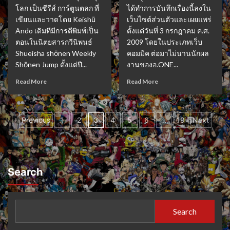
โลก เป็นซีรีส์ การ์ตูนตลก ที่
ได้ทำการบันทึกเรื่องนี้ลงใน
เขียนและวาดโดย Keishū
เว็บไซต์ส่วนตัวและเผยแพร่
Ando เดิมทีมีการตีพิมพ์เป็น
ตั้งแต่วันที่ 3 กรกฎาคม ค.ศ.
ตอนในนิตยสารกวีนิพนธ์
2009 โดยในประเภทเว็บ
Shueisha shōnen Weekly
คอมมิค ต่อมาไม่นานนักผล
Shōnen Jump ตั้งแต่ปี...
งานของอ.ONE...
Read More
Read More
Posts
Previous
1
2
3
4
5
6
…
19
Next
pagination
Search
Search