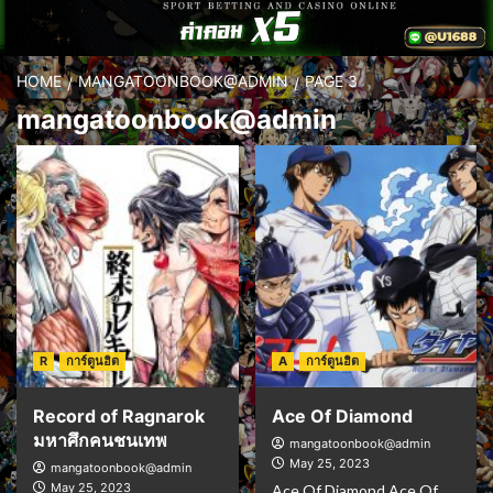
HOME
MANGATOONBOOK@ADMIN
PAGE 3
mangatoonbook@admin
R
การ์ตูนฮิต
A
การ์ตูนฮิต
Record of Ragnarok
Ace Of Diamond
มหาศึกคนชนเทพ
mangatoonbook@admin
May 25, 2023
mangatoonbook@admin
May 25, 2023
Ace Of Diamond Ace Of