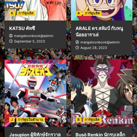
K
การ์ตูนฮิต
A
การ์ตูนฮิต
KATSU คัทซึ
ARALE ดร.สลัมป์ กับหนู
น้อยอาราเล่
mangatoonbook@admin
September 5, 2023
mangatoonbook@admin
August 28, 2023
J
การ์ตูนในตำนาน
B
การ์ตูนฮิต
Jasupion ผู้พิทักษ์จักรวาล
Busō Renkin นักรบเหล็ก